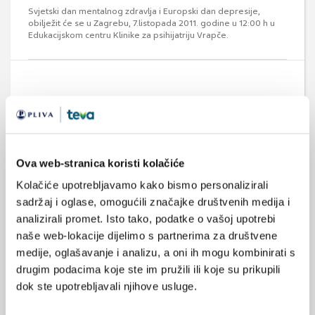
Svjetski dan mentalnog zdravlja i Europski dan depresije,
obilježit će se u Zagrebu, 7.listopada 2011. godine u 12:00 h u
Edukacijskom centru Klinike za psihijatriju Vrapče.
Ova web-stranica koristi kolačiće
Kombinacije antipsihotika
Kolačiće upotrebljavamo kako bismo personalizirali
Začuđuje nesrazmjer između malog broja studija kombinacije
dva antipsihotika (uglavnom otvorenih, na malom broju
sadržaj i oglase, omogućili značajke društvenih medija i
bolesnika) i vrlo čestog propisivanja ovakvih kombinacija u
analizirali promet. Isto tako, podatke o vašoj upotrebi
kliničkoj praksi. Kombinirana terapija stabilizatora raspoloženja
i antipsihotika nove generacije vrlo se često primjenjuje u
naše web-lokacije dijelimo s partnerima za društvene
kliničkoj praksi. Prednost je kraće vrijeme do postizanja
medije, oglašavanje i analizu, a oni ih mogu kombinirati s
poboljšanja, veći postotak ...
drugim podacima koje ste im pružili ili koje su prikupili
dok ste upotrebljavali njihove usluge.