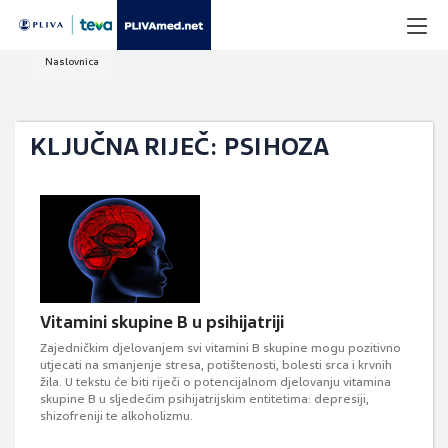
Naslovnica
KLJUČNA RIJEČ: PSIHOZA
Vitamini skupine B u psihijatriji
Zajedničkim djelovanjem svi vitamini B skupine mogu pozitivno
utjecati na smanjenje stresa, potištenosti, bolesti srca i krvnih
žila. U tekstu će biti riječi o potencijalnom djelovanju vitamina
skupine B u sljedećim psihijatrijskim entitetima: depresiji,
shizofreniji te alkoholizmu.