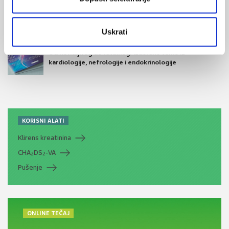
Uskrati
Medicus (1/2025)
Od nevidljivog do fatalnog: izabrane teme iz
kardiologije, nefrologije i endokrinologije
KORISNI ALATI
Klirens kreatinina
CHA
DS
-VA
2
2
Pušenje
ONLINE TEČAJ