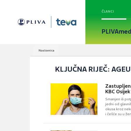
ČLANCI
PLIVAmed
Naslovnica
KLJUČNA RIJEČ: AGEU
Zastupljen
KBC Osijek
Smanjen ili pot
jedni od glavni
okusa kroz neko
i češće su u že