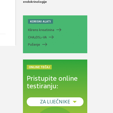
endokrinologije
KORISNI ALATI
Klirens kreatinina
CHA
DS
-VA
2
2
Pušenje
ONLINE TEČAJ
Pristupite online
testiranju:
ZA LIJEČNIKE