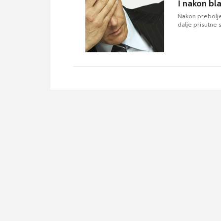
I nakon bl
Nakon prebolje
dalje prisutne