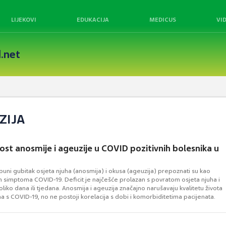
LIJEKOVI
EDUKACIJA
MEDICUS
VI
.net
ZIJA
ost anosmije i ageuzije u COVID pozitivnih bolesnika u
puni gubitak osjeta njuha (anosmija) i okusa (ageuzija) prepoznati su kao
h simptoma COVID-19. Deficit je najčešće prolazan s povratom osjeta njuha i
liko dana ili tjedana. Anosmija i ageuzija značajno narušavaju kvalitetu života
na s COVID-19, no ne postoji korelacija s dobi i komorbiditetima pacijenata.