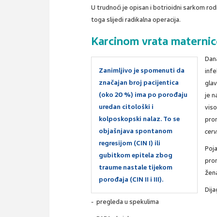
U trudnoći je opisan i botrioidni sarkom ro
toga slijedi radikalna operacija.
Karcinom vrata maternic
Dan
Zanimljivo je spomenuti da
inf
značajan broj pacijentica
glav
(oko 20 %) ima po porođaju
je n
uredan citološki i
vis
kolposkopski nalaz. To se
pro
objašnjava spontanom
cerv
regresijom (CIN I) ili
Poja
gubitkom epitela zbog
prom
traume nastale tijekom
žena
porođaja (CIN II i III).
Dij
- pregleda u spekulima