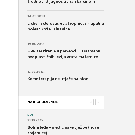
trudnoći dijagnosticiran karcinom
14.09.2013.
Lichen sclerosus et atrophicus - upalna
bolest kože i sluznica
19.06.2012.
HPV testiranje u prevenciji i tretmanu
neoplastičnih lezija vrata maternice
12.02.2012.
Kemoterapija ne utječe na plod
NAJPOPULARNIJE
<
>
BOL
21.10.2015.
Bolna leđa - medicinske vježbe (nove
smjernice)