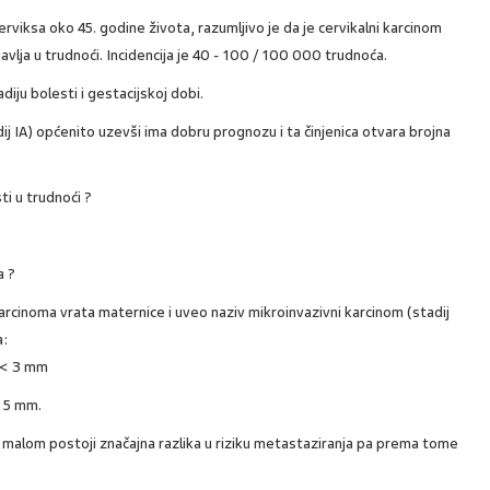
rviksa oko 45. godine života, razumljivo je da je cervikalni karcinom
avlja u trudnoći. Incidencija je 40 - 100 / 100 000 trudnoća.
adiju bolesti i gestacijskoj dobi.
ij IA) općenito uzevši ima dobru prognozu i ta činjenica otvara brojna
sti u trudnoći ?
a ?
arcinoma vrata maternice i uveo naziv mikroinvazivni karcinom (stadij
a:
u < 3 mm
< 5 mm.
led malom postoji značajna razlika u riziku metastaziranja pa prema tome