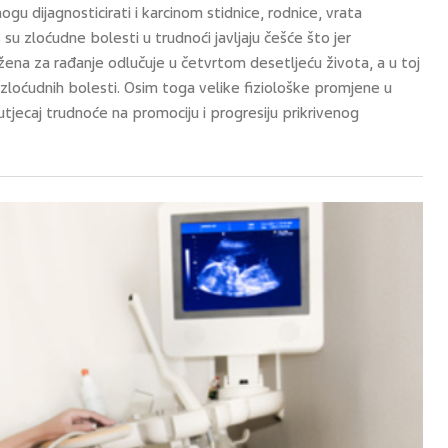
gu dijagnosticirati i karcinom stidnice, rodnice, vrata
 su zloćudne bolesti u trudnoći javljaju češće što jer
žena za rađanje odlučuje u četvrtom desetljeću života, a u toj
h zloćudnih bolesti. Osim toga velike fiziološke promjene u
utjecaj trudnoće na promociju i progresiju prikrivenog