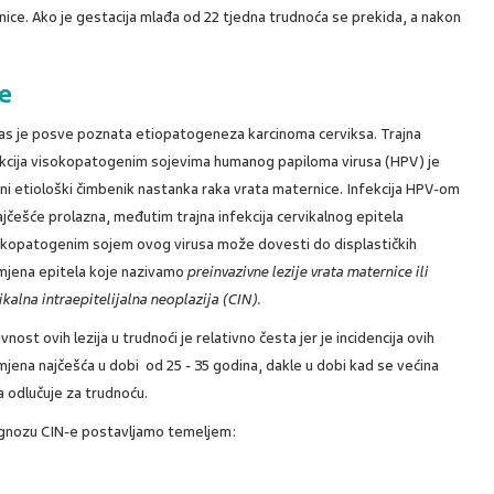
dnice. Ako je gestacija mlađa od 22 tjedna trudnoća se prekida, a nakon
e
as je posve poznata etiopatogeneza karcinoma cerviksa. Trajna
ekcija visokopatogenim sojevima humanog papiloma virusa (HPV) je
ni etiološki čimbenik nastanka raka vrata maternice. Infekcija HPV-om
ajčešće prolazna, međutim trajna infekcija cervikalnog epitela
okopatogenim sojem ovog virusa može dovesti do displastičkih
mjena epitela koje nazivamo
preinvazivne lezije vrata maternice ili
ikalna intraepitelijalna neoplazija (CIN).
vnost ovih lezija u trudnoći je relativno česta jer je incidencija ovih
jena najčešća u dobi od 25 - 35 godina, dakle u dobi kad se većina
 odlučuje za trudnoću.
agnozu CIN-e postavljamo temeljem: