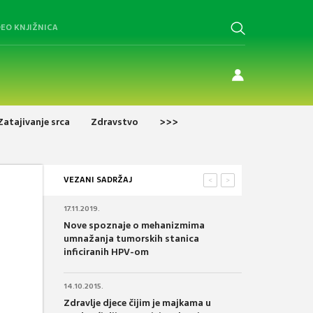
DEO KNJIŽNICA
Zatajivanje srca
Zdravstvo
>>>
VEZANI SADRŽAJ
<
>
17.11.2019.
Nove spoznaje o mehanizmima
umnažanja tumorskih stanica
inficiranih HPV-om
14.10.2015.
Zdravlje djece čijim je majkama u