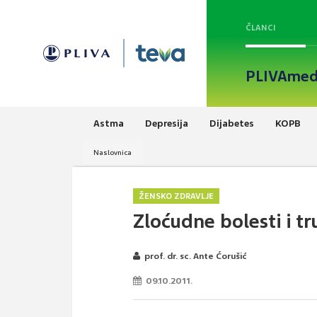
ČLANCI
PLIVAmed
Astma
Depresija
Dijabetes
KOPB
Naslovnica
ŽENSKO ZDRAVLJE
Zloćudne bolesti i tr
prof. dr. sc. Ante Ćorušić
09.10.2011.