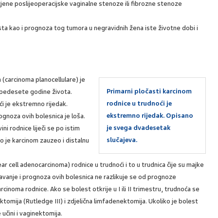
ene poslijeoperacijske vaginalne stenoze ili fibrozne stenoze
sta kao i prognoza tog tumora u negravidnih žena iste životne dobi i
 (carcinoma planocellulare) je
Primarni pločasti karcinom
on pedesete godine života.
rodnice u trudnoći je
ći je ekstremno rijedak.
ekstremno rijedak. Opisano
gnoza ovih bolesnica je loša.
je svega dvadesetak
i rodnice liječi se po istim
slučajeva.
o je karcinom zauzeo i distalnu
.
r cell adenocarcinoma) rodnice u trudnoći i to u trudnica čije su majke
ljavanje i prognoza ovih bolesnica ne razlikuje se od prognoze
inoma rodnice. Ako se bolest otkrije u I ili II trimestru, trudnoća se
ktomija (Rutledge III) i zdjelična limfadenektomija. Ukoliko je bolest
 učini i vaginektomija.