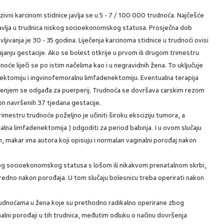
zivni karcinom stidnice javlja se u 5 - 7 / 100 000 trudnoća. Najčešće
javlja u trudnica niskog socioekonomskog statusa. Prosječna dob
vljivanja je 30 - 35 godina. Liječenja karcinoma stidnice u trudnoći ovisi
ajanju gestacije. Ako se bolest otkrije u prvom ili drugom trimestru
noće liječi se po istim načelima kao i u negravidnih žena. To uključuje
ektomiju i ingvinofemoralnu limfadenektomiju. Eventualna terapija
čenjem se odgađa za puerperij. Trudnoća se dovršava carskim rezom
n navršenih 37 tjedana gestacije.
imestru trudnoće poželjno je učiniti široku eksciziju tumora, a
ralna limfadenektomija ) odgoditi za period babinja. I u ovom slučaju
, makar ima autora koji opisuju i normalan vaginalni porođaj nakon
kog socioekonomskog statusa s lošom ili nikakvom prenatalnom skrbi,
sredno nakon porođaja. U tom slučaju bolesnicu treba operirati nakon
trudnoćama u žena koje su prethodno radikalno operirane zbog
nalni porođaji u tih trudnica, međutim odluku o načinu dovršenja