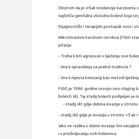
Obzirom da je vršak incidencije karcinoma ce
najčešća genitalna zloćudna bolest koja se j
Dijagnostički i terapijski postupak ovisi i st
Mikroinvazivni karcinom cerviksa (FIGO stad
pitanja:
- Treba li biti agresivan u liječenju ove bole
- Ima li opravdanja za prekid trudnoće ?
- Ima li mjesta konizaciji kao metodi liječenj
FIGO je 1994. godine usvojio novi
staging
k
bolesti IA). Taj stadij bolesti podijeljen je n
- stadij IA1 gdje dubina invazije u strom
- stadij IA2 gdje je invazija u stromu >3 ali 
Iako se razlika u dubini invazije čini naizg
i u preživljavanju ovih bolesnica.