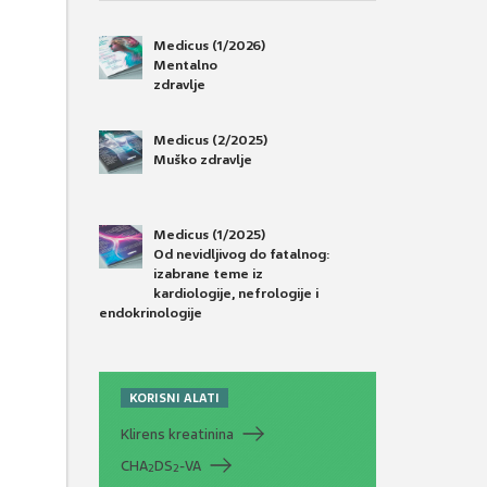
Medicus (1/2026)
Mentalno
zdravlje
Medicus (2/2025)
Muško zdravlje
Medicus (1/2025)
Od nevidljivog do fatalnog:
izabrane teme iz
kardiologije, nefrologije i
endokrinologije
KORISNI ALATI
Klirens kreatinina
CHA
DS
-VA
2
2