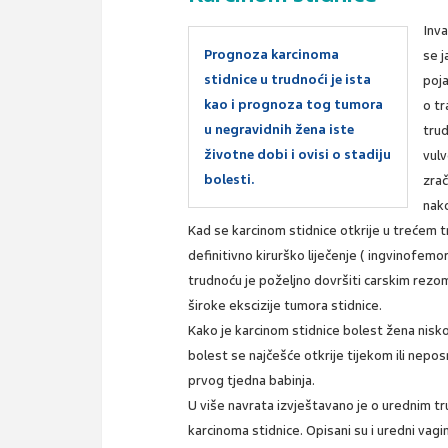
Inva
Prognoza karcinoma
se 
stidnice u trudnoći je ista
poja
kao i prognoza tog tumora
o tr
u negravidnih žena iste
trud
životne dobi i ovisi o stadiju
vulv
bolesti.
zra
nako
Kad se karcinom stidnice otkrije u trećem tr
definitivno kirurško liječenje ( ingvinofemo
trudnoću je poželjno dovršiti carskim rezom
široke ekscizije tumora stidnice.
Kako je karcinom stidnice bolest žena nis
bolest se najčešće otkrije tijekom ili nepo
prvog tjedna babinja.
U više navrata izvještavano je o urednim 
karcinoma stidnice. Opisani su i uredni vagi