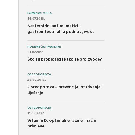
FARMAKOLOGIJA
14.07.2016.
Nesteroidni antireumatici i
gastrointestinalna podnošljivost
POREMEĆAJI PROBAVE
01.07.2017.
Što su probiotici i kako se proizvode?
OSTEOPOROZA
28.06.2016.
Osteoporoza – prevencija, otkrivanje i
liječenje
OSTEOPOROZA
11.03.2022.
Vitamin D: optimalne razine i način
primjene