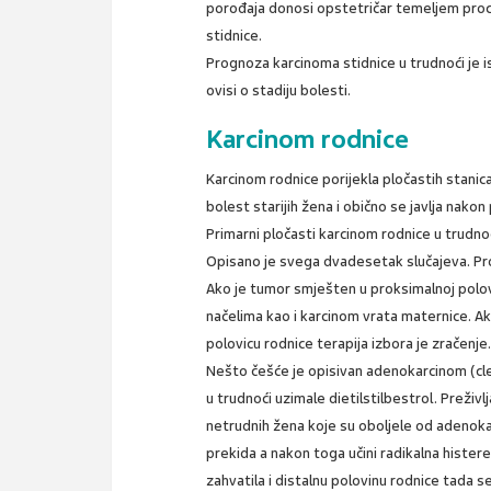
porođaja donosi opstetričar temeljem procj
stidnice.
Prognoza karcinoma stidnice u trudnoći je i
ovisi o stadiju bolesti.
Karcinom rodnice
Karcinom rodnice porijekla pločastih stanica
bolest starijih žena i obično se javlja nak
Primarni pločasti karcinom rodnice u trudno
Opisano je svega dvadesetak slučajeva. Pro
Ako je tumor smješten u proksimalnoj polovin
načelima kao i karcinom vrata maternice. Ak
polovicu rodnice terapija izbora je zračenje
Nešto češće je opisivan adenokarcinom (clea
u trudnoći uzimale dietilstilbestrol. Preživ
netrudnih žena koje su oboljele od adenokarc
prekida a nakon toga učini radikalna histere
zahvatila i distalnu polovinu rodnice tada se