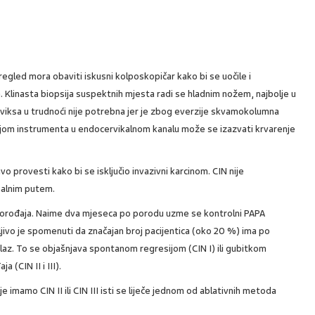
egled mora obaviti iskusni kolposkopičar kako bi se uočile i
. Klinasta biopsija suspektnih mjesta radi se hladnim nožem, najbolje u
rviksa u trudnoći nije potrebna jer je zbog everzije skvamokolumna
acijom instrumenta u endocervikalnom kanalu može se izazvati krvarenje
vo provesti kako bi se isključio invazivni karcinom. CIN nije
nalnim putem.
e porođaja. Naime dva mjeseca po porodu uzme se kontrolni PAPA
ljivo je spomenuti da značajan broj pacijentica (oko 20 %) ima po
laz. To se objašnjava spontanom regresijom (CIN I) ili gubitkom
 (CIN II i III).
e imamo CIN II ili CIN III isti se liječe jednom od ablativnih metoda