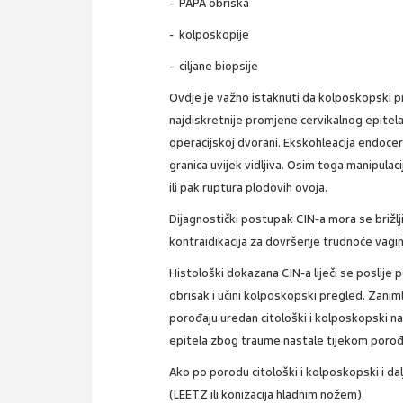
- PAPA obriska
- kolposkopije
- ciljane biopsije
Ovdje je važno istaknuti da kolposkopski pr
najdiskretnije promjene cervikalnog epitela
operacijskoj dvorani. Ekskohleacija endoce
granica uvijek vidljiva. Osim toga manipul
ili pak ruptura plodovih ovoja.
Dijagnostički postupak CIN-a mora se brižlji
kontraidikacija za dovršenje trudnoće vagi
Histološki dokazana CIN-a liječi se poslij
obrisak i učini kolposkopski pregled. Zanim
porođaju uredan citološki i kolposkopski na
epitela zbog traume nastale tijekom porođaja
Ako po porodu citološki i kolposkopski i dalj
(LEETZ ili konizacija hladnim nožem).