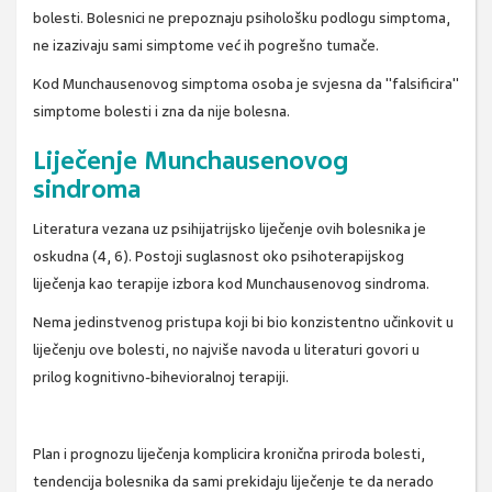
bolesti. Bolesnici ne prepoznaju psihološku podlogu simptoma,
ne izazivaju sami simptome već ih pogrešno tumače.
Kod Munchausenovog simptoma osoba je svjesna da "falsificira"
simptome bolesti i zna da nije bolesna.
Liječenje Munchausenovog
sindroma
Literatura vezana uz psihijatrijsko liječenje ovih bolesnika je
oskudna (4, 6). Postoji suglasnost oko psihoterapijskog
liječenja kao terapije izbora kod Munchausenovog sindroma.
Nema jedinstvenog pristupa koji bi bio konzistentno učinkovit u
liječenju ove bolesti, no najviše navoda u literaturi govori u
prilog kognitivno-bihevioralnoj terapiji.
Plan i prognozu liječenja komplicira kronična priroda bolesti,
tendencija bolesnika da sami prekidaju liječenje te da nerado