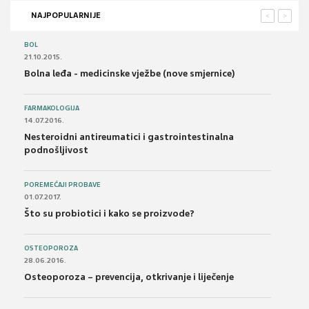
NAJPOPULARNIJE
<
>
BOL
21.10.2015.
Bolna leđa - medicinske vježbe (nove smjernice)
FARMAKOLOGIJA
14.07.2016.
Nesteroidni antireumatici i gastrointestinalna
podnošljivost
POREMEĆAJI PROBAVE
01.07.2017.
Što su probiotici i kako se proizvode?
OSTEOPOROZA
28.06.2016.
Osteoporoza – prevencija, otkrivanje i liječenje