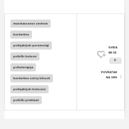
munchausenov sindrom
borderline
psihijatrijski poremećaji
SVIĐA
MI SE
psihički bolesni
0
psihoterapija
POVRATAK
NA VRH
borderline ustroj ličnosti
psihijatrijski bolesnici
psihički problemi