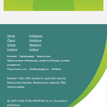
razlike i nove terapije
Antikoagulansi u ljekarničkoj praksi –
komunikacija, adherencija i sigurnost
Muško urološko zdravlje: od funkcionalnih
smetnji do rane onkološke dijagnostike
Mentalno zdravlje muškaraca: skriveni rizici i
kliničke posljedice
Životni stil i kardiovaskularno zdravlje
muškaraca
Teme
Edukacija
Članci
Knjižnica
Vijesti
Medicus
Lijekovi
Linkovi
Kontakt
Oglašavanje
Impressum
Važne pravne informacije, uvjeti korištenja i pravila
privatnosti
Teva
Global site
PLIVAzdravlje.hr
PLIVA.hr
Partneri:
CMJ
,
HPD
,
kardio.hr
,
Liječnički vjesnik
,
Medicinski fakultet
,
Medicinska naklada
,
ŠNZ
,
Vitaminoteka
© 2001-2026 PLIVA HRVATSKA d.o.o. Sva prava
pridržana