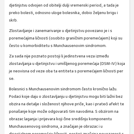
djetinjstvu odvojen od obitelji dulji vremenski period, a tada je
preko bolesti, odnosno uloge bolesnika, dobio željenu brigu i
skrb.
Zlostavljanje i zanemarivanje u djetinjstvu povezano je i s
poremećajima ličnosti (osobito graničnim poremećajem) koji su
često u komorbiditetu s Munchausenovim sindromom.
Za sada nije poznato postoji li jedinstvena veza između
zlostavljanja u djetinjstvu i umišljenog poremećaja (DSM-IV) koja
je neovisna od veze oba ta entiteta s poremećajem ličnosti per
se.
Bolesnici s Munchausenovim sindromom često kronično lažu.
Podaci koje daju o zlostavljanju u djetinjstvu mogu biti lažni bez
obzira na detalje i složenost njihove priče, kao i prateći afekt te
ponašanje koje može odgovarati tim navodima. S obzirom na
obrazac laganja i prijevara koji čine središnju komponentu
Munchausenovog sindroma, a značajan je obrazac i u
disocijalnom poremećaju ličnosti, postoji značajna povezanost s