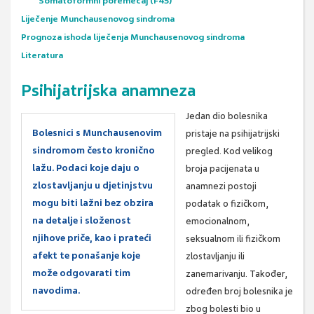
Somatoformni poremećaj (F45)
Liječenje Munchausenovog sindroma
Prognoza ishoda liječenja Munchausenovog sindroma
Literatura
Psihijatrijska anamneza
Jedan dio bolesnika
Bolesnici s Munchausenovim
pristaje na psihijatrijski
sindromom često kronično
pregled. Kod velikog
lažu. Podaci koje daju o
broja pacijenata u
zlostavljanju u djetinjstvu
anamnezi postoji
mogu biti lažni bez obzira
podatak o fizičkom,
na detalje i složenost
emocionalnom,
njihove priče, kao i prateći
seksualnom ili fizičkom
afekt te ponašanje koje
zlostavljanju ili
može odgovarati tim
zanemarivanju. Također,
navodima.
određen broj bolesnika je
zbog bolesti bio u