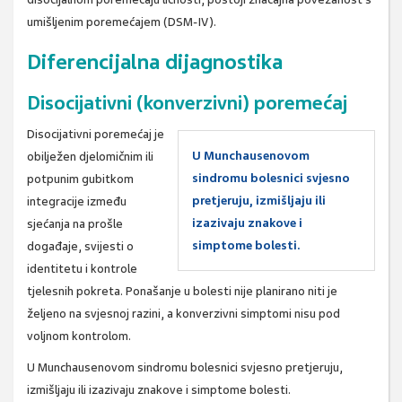
umišljenim poremećajem (DSM-IV).
Diferencijalna dijagnostika
Disocijativni (konverzivni) poremećaj
Disocijativni poremećaj je
U Munchausenovom
obilježen djelomičnim ili
sindromu bolesnici svjesno
potpunim gubitkom
pretjeruju, izmišljaju ili
integracije između
izazivaju znakove i
sjećanja na prošle
simptome bolesti.
događaje, svijesti o
identitetu i kontrole
tjelesnih pokreta. Ponašanje u bolesti nije planirano niti je
željeno na svjesnoj razini, a konverzivni simptomi nisu pod
voljnom kontrolom.
U Munchausenovom sindromu bolesnici svjesno pretjeruju,
izmišljaju ili izazivaju znakove i simptome bolesti.