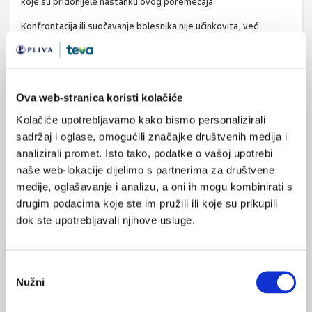
koje su pridonijele nastanku ovog poremećaja.
Konfrontacija ili suočavanje bolesnika nije učinkovita, već
povećava rizik od prekida liječenja i nastavka traženja
medicinske pomoći na drugom mjestu, iako postoje i pristupi
koji predlažu suprotno. Odluku o konfrontaciji bi trebalo
promišljati tek nakon stvaranja terapijskog odnosa povjerenja i
Ova web-stranica koristi kolačiće
podrške.
Kolačiće upotrebljavamo kako bismo personalizirali
sadržaj i oglase, omogućili značajke društvenih medija i
Prvi cilj liječenja je promjena bolesnikova ponašanja i smanjivanje
analizirali promet. Isto tako, podatke o vašoj upotrebi
zlouporabe medicinskog sustava na njihovu štetu. Slijedeći je cilj
naše web-lokacije dijelimo s partnerima za društvene
pomoći bolesniku u prepoznavanju psihološke podloge koja je
medije, oglašavanje i analizu, a oni ih mogu kombinirati s
velikim dijelom uzrok ovakvog ponašanja. U liječenje je korisno
drugim podacima koje ste im pružili ili koje su prikupili
uključiti i obitelj.
dok ste upotrebljavali njihove usluge.
Lijekovi se koriste u liječenju komorbiditetnih poremećaja ,
primjerice, depresivnog poremećaja, anksioznog poremećaja ili
poremećaja ličnosti.
Odabir
Nužni
pristanka
Psihofarmakoterapiju je potrebno koristiti uz poseban oprez
zbog rizika od zlouporabe medikamenata koja je moguća kod