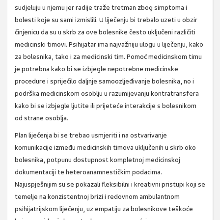
sudjeluju u njemu jer radije traže tretman zbog simptoma i
bolesti koje su sami izmislili. U liječenju bi trebalo uzeti u obzir
činjenicu da su u skrb za ove bolesnike često uključeni različiti
medicinski timovi. Psihijatar ima najvažniju ulogu u liječenju, kako
za bolesnika, tako i za medicinski tim. Pomoć medicinskom timu
je potrebna kako bi se izbjegle nepotrebne medicinske
procedure i spriječilo daljnje samoozljeđivanje bolesnika, no i
podrška medicinskom osoblju u razumijevanju kontratransfera
kako bi se izbjegle ljutite ili prijeteće interakcije s bolesnikom
od strane osoblja.
Plan liječenja bi se trebao usmjeriti i na ostvarivanje
komunikacije između medicinskih timova uključenih u skrb oko
bolesnika, potpunu dostupnost kompletnoj medicinskoj
dokumentaciji te heteroanamnestičkim podacima.
Najuspješnijim su se pokazali fleksibilni i kreativni pristupi koji se
temelje na konzistentnoj brizi i redovnom ambulantnom
psihijatrijskom liječenju, uz empatiju za bolesnikove teškoće