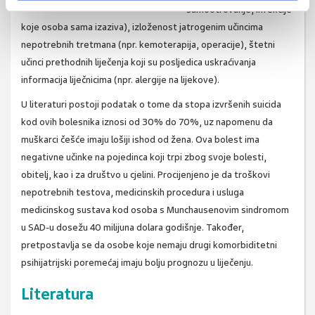
samootrovanje, infekcije
koje osoba sama izaziva), izloženost jatrogenim učincima
nepotrebnih tretmana (npr. kemoterapija, operacije), štetni
učinci prethodnih liječenja koji su posljedica uskraćivanja
informacija liječnicima (npr. alergije na lijekove).
U literaturi postoji podatak o tome da stopa izvršenih suicida
kod ovih bolesnika iznosi od 30% do 70%, uz napomenu da
muškarci češće imaju lošiji ishod od žena. Ova bolest ima
negativne učinke na pojedinca koji trpi zbog svoje bolesti,
obitelj, kao i za društvo u cjelini. Procijenjeno je da troškovi
nepotrebnih testova, medicinskih procedura i usluga
medicinskog sustava kod osoba s Munchausenovim sindromom
u SAD-u dosežu 40 milijuna dolara godišnje. Također,
pretpostavlja se da osobe koje nemaju drugi komorbiditetni
psihijatrijski poremećaj imaju bolju prognozu u liječenju.
Literatura