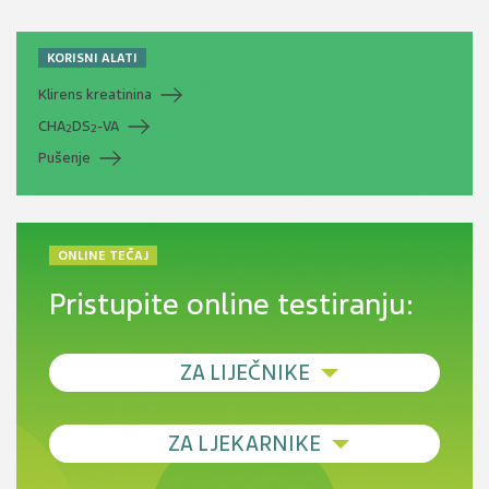
KORISNI ALATI
Klirens kreatinina
CHA
DS
-VA
2
2
Pušenje
ONLINE TEČAJ
Pristupite online testiranju:
ZA LIJEČNIKE
Debljina - od prevencije do personalizirane
ZA LJEKARNIKE
terapije
Novi pogled na migrenu: komorbiditeti, spolne