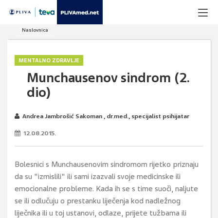
Naslovnica
MENTALNO ZDRAVLJE
Munchausenov sindrom (2.
dio)
Andrea Jambrošić Sakoman , dr.med., specijalist psihijatar
12.08.2015.
Bolesnici s Munchausenovim sindromom rijetko priznaju
da su "izmislili" ili sami izazvali svoje medicinske ili
emocionalne probleme. Kada ih se s time suoči, naljute
se ili odlučuju o prestanku liječenja kod nadležnog
liječnika ili u toj ustanovi, odlaze, prijete tužbama ili