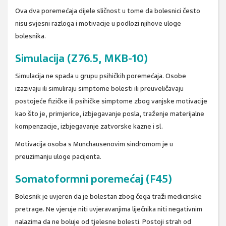
Ova dva poremećaja dijele sličnost u tome da bolesnici često
nisu svjesni razloga i motivacije u podlozi njihove uloge
bolesnika.
Simulacija (Z76.5, MKB-10)
Simulacija ne spada u grupu psihičkih poremećaja. Osobe
izazivaju ili simuliraju simptome bolesti ili preuveličavaju
postojeće fizičke ili psihičke simptome zbog vanjske motivacije
kao što je, primjerice, izbjegavanje posla, traženje materijalne
kompenzacije, izbjegavanje zatvorske kazne i sl.
Motivacija osoba s Munchausenovim sindromom je u
preuzimanju uloge pacijenta.
Somatoformni poremećaj (F45)
Bolesnik je uvjeren da je bolestan zbog čega traži medicinske
pretrage. Ne vjeruje niti uvjeravanjima liječnika niti negativnim
nalazima da ne boluje od tjelesne bolesti. Postoji strah od