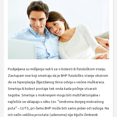
Podijeljena su mišljenja radi li se o bolesti ili fiziološkom stanju.
Zastupam one koji smatraju da je BHP fiziološko stanje obzirom
da se hiperplazija žlijezdanog tkiva odvija u većine muškaraca.
Smetnja ili bolest postaje tek onda kada počinje stvarati
tegobe. Smetnje s mokrenjem mogu biti multifaktorijalne i
najčešće se uklapaju u sliku tzv. “sindroma donjeg mokraćnog
puta” – LUTS, pri čemu BHP može biti samo jedan od razloga. Na
isti način veličina prostate (adenoma) nije ključni čimbenik