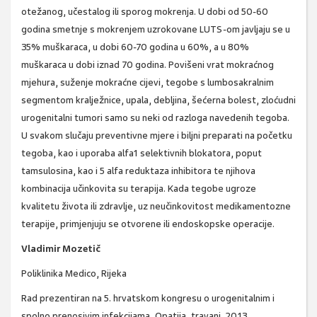
otežanog, učestalog ili sporog mokrenja. U dobi od 50-60
godina smetnje s mokrenjem uzrokovane LUTS-om javljaju se u
35% muškaraca, u dobi 60-70 godina u 60%, a u 80%
muškaraca u dobi iznad 70 godina. Povišeni vrat mokraćnog
mjehura, suženje mokraćne cijevi, tegobe s lumbosakralnim
segmentom kralježnice, upala, debljina, šećerna bolest, zloćudni
urogenitalni tumori samo su neki od razloga navedenih tegoba.
U svakom slučaju preventivne mjere i biljni preparati na početku
tegoba, kao i uporaba alfa1 selektivnih blokatora, poput
tamsulosina, kao i 5 alfa reduktaza inhibitora te njihova
kombinacija učinkovita su terapija. Kada tegobe ugroze
kvalitetu života ili zdravlje, uz neučinkovitost medikamentozne
terapije, primjenjuju se otvorene ili endoskopske operacije.
Vladimir Mozetič
Poliklinika Medico, Rijeka
Rad prezentiran na 5. hrvatskom kongresu o urogenitalnim i
spolno prenosivim infekcijama, Opatija, travanj, 2013.