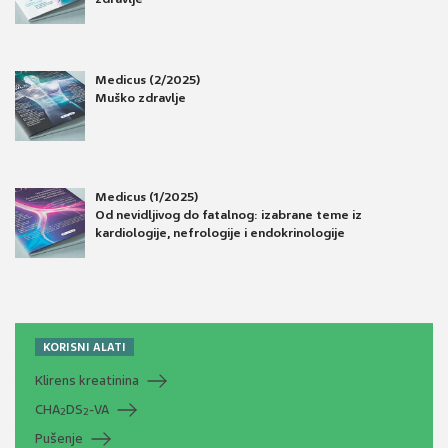
Medicus (2/2025)
Muško zdravlje
Medicus (1/2025)
Od nevidljivog do fatalnog: izabrane teme iz
kardiologije, nefrologije i endokrinologije
KORISNI ALATI
Klirens kreatinina
CHA
DS
-VA
2
2
Pušenje