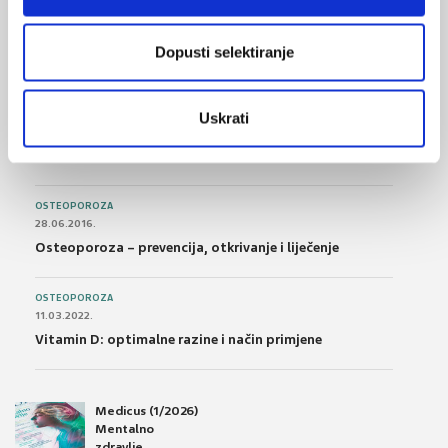
FARMAKOLOGIJA
14.07.2016.
Nesteroidni antireumatici i gastrointestinalna
Dopusti selektiranje
podnošljivost
POREMEĆAJI PROBAVE
Uskrati
01.07.2017.
Što su probiotici i kako se proizvode?
OSTEOPOROZA
28.06.2016.
Osteoporoza – prevencija, otkrivanje i liječenje
OSTEOPOROZA
11.03.2022.
Vitamin D: optimalne razine i način primjene
Medicus (1/2026)
Mentalno
zdravlje