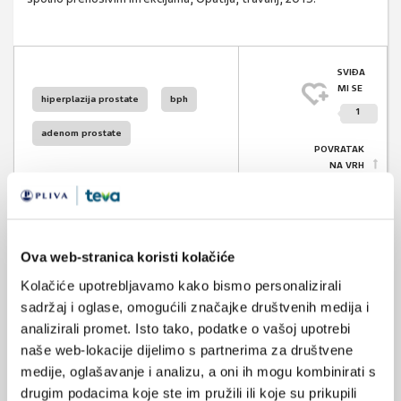
SVIĐA
MI SE
hiperplazija prostate
bph
1
adenom prostate
POVRATAK
NA VRH
Ova web-stranica koristi kolačiće
VEZANI SADRŽAJ
<
>
Kolačiće upotrebljavamo kako bismo personalizirali
sadržaj i oglase, omogućili značajke društvenih medija i
22.04.2020.
analizirali promet. Isto tako, podatke o vašoj upotrebi
DUSTER DUO - dutasterid/tamsulozin iz PLIVE
naše web-lokacije dijelimo s partnerima za društvene
medije, oglašavanje i analizu, a oni ih mogu kombinirati s
08.06.2017.
drugim podacima koje ste im pružili ili koje su prikupili