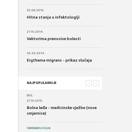
25.08.2016.
Hitna stanja u infektologiji
21.10.2014.
Vektorima prenosive bolesti
05.09.2014.
Erythema migrans - prikaz slučaja
NAJPOPULARNIJE
<
>
BOL
21.10.2015.
Bolna leđa - medicinske vježbe (nove
smjernice)
FARMAKOLOGIJA