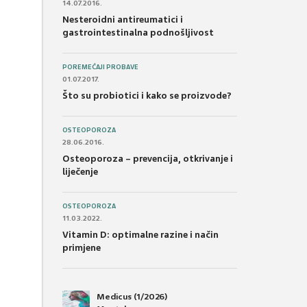
14.07.2016.
Nesteroidni antireumatici i
gastrointestinalna podnošljivost
POREMEĆAJI PROBAVE
01.07.2017.
Što su probiotici i kako se proizvode?
OSTEOPOROZA
28.06.2016.
Osteoporoza – prevencija, otkrivanje i
liječenje
OSTEOPOROZA
11.03.2022.
Vitamin D: optimalne razine i način
primjene
Medicus (1/2026)