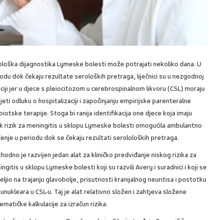
ološka dijagnostika Lymeske bolesti može potrajati nekoliko dana. U
odu dok čekaju rezultate seroloških pretraga, liječnici su u nezgodnoj
ciji jer u djece s pleiocitozom u cerebrospinalnom likvoru (CSL) moraju
jeti odluku o hospitalizaciji i započinjanju empirijske parenteralne
biotske terapije. Stoga bi ranija identifikacija one djece koja imaju
k rizik za meningitis u sklopu Lymeske bolesti omogućila ambulantno
enje u periodu dok se čekaju rezultati serololoških pretraga.
hodno je razvijen jedan alat za kliničko predviđanje niskog rizika za
ngitis u sklopu Lymeske bolesti koji su razvili Avery i suradnici i koji se
ljio na trajanju glavobolje, prisutnosti kranijalnog neuritisa i postotku
nukleara u CSL-u. Taj je alat relativno složen i zahtjeva složene
matičke kalkulacije za izračun rizika.