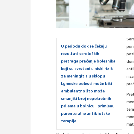
Ser
U periodu dok se čekaju
peri
rezultati seroloških
pozi
pretraga praćenje bolesnika
doni
koji su svrstani u niski rizik
anti
za meningitis u sklopu
niza
Lymeske bolesti može biti
prać
ambulantno što može
Pret
smanjiti broj nepotrebnih
meni
prijema u bolnicu i primjenu
teme
parenteralne antibiotske
monu
terapije.
mate