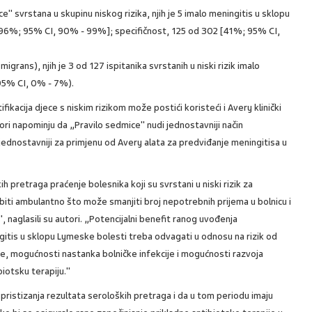
" svrstana u skupinu niskog rizika, njih je 5 imalo meningitis u sklopu
 [96%; 95% CI, 90% - 99%]; specifičnost, 125 od 302 [41%; 95% CI,
rans), njih je 3 od 127 ispitanika svrstanih u niski rizik imalo
95% CI, 0% - 7%).
fikacija djece s niskim rizikom može postići koristeći i Avery klinički
tori napominju da „Pravilo sedmice" nudi jednostavniji način
 jednostavniji za primjenu od Avery alata za predviđanje meningitisa u
h pretraga praćenje bolesnika koji su svrstani u niski rizik za
iti ambulantno što može smanjiti broj nepotrebnih prijema u bolnicu i
 naglasili su autori. „Potencijalni benefit ranog uvođenja
gitis u sklopu Lymeske bolesti treba odvagati u odnosu na rizik od
e, mogućnosti nastanka bolničke infekcije i mogućnosti razvoja
iotsku terapiju."
pristizanja rezultata seroloških pretraga i da u tom periodu imaju