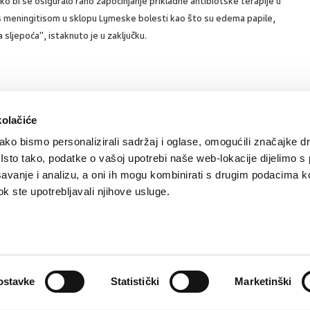
o bi se osiguralo rano započinjanje prikladne antibiotske terapije u
 s meningitisom u sklopu Lymeske bolesti kao što su edema papile,
sljepoća", istaknuto je u zaključku.
SVIĐA
POVRA
kolačiće
0
MI SE
NA
ko bismo personalizirali sadržaj i oglase, omogućili značajke d
. Isto tako, podatke o vašoj upotrebi naše web-lokacije dijelimo s
avanje i analizu, a oni ih mogu kombinirati s drugim podacima k
 dok ste upotrebljavali njihove usluge.
Kontakt
Oglašavanje
Impressum
Važne pravne informacije, 
Teva
Global site
PLIVAzdravlje.hr
PLIVA.hr
Partneri:
CMJ
,
HPD
,
kardio.hr
,
Liječnički vjesnik
,
Medicinski fa
ostavke
Statistički
Marketinški