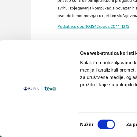
pristup kontrolnom liječničkom pregledu kak
svrhu izbjegavanja komplikacija povezanih
pseudotumor mozga i u rijetkim slučajevima 
Pediatrics doi: 10.1542/peds.2011-1215
Ova web-stranica koristi 
meningitis
lyme
lajmska bolest
Kolačiće upotrebljavamo ka
medija i analizirali promet
za društvene medije, oglaš
pružili ili koje su prikupili
Teme
Edukacija
Članci
Knjižnica
Vijesti
Medicus
Odabir
Lijekovi
Linkovi
Nužni
Za p
pristanka