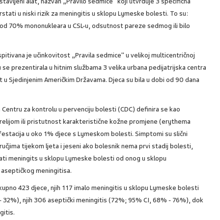
ostavljeni alat, nazvan „Pravilo sedmice" koji utvrđuje 3 specifična
stati u niski rizik za meningitis u sklopu Lymeske bolesti. To su:
e od 70% mononukleara u CSL-u, odsutnost pareze sedmog ili bilo
ispitivana je učinkovitost „Pravila sedmice" u velikoj multicentričnoj
u se prezentirala u hitnim službama 3 velika urbana pedijatrijska centra
u Sjedinjenim Američkim Državama. Djeca su bila u dobi od 90 dana
Centru za kontrolu u pervenciju bolesti (CDC) definira se kao
orelijom ili pristutnost karakteristične kožne promjene (erythema
ifestacija u oko 1% djece s Lymeskom bolesti. Simptomi su slični
jima tijekom ljeta i jeseni ako bolesnik nema prvi stadij bolesti,
ti meningits u sklopu Lymeske bolesti od onog u sklopu
a aseptičkog meningitisa.
ukupno 423 djece, njih 117 imalo meningitis u sklopu Lymeske bolesti
- 32%), njih 306 aseptički meningitis (72%; 95% CI, 68% - 76%), dok
gitis.