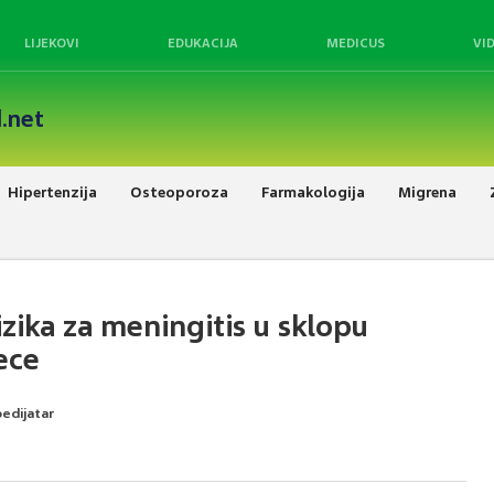
LIJEKOVI
EDUKACIJA
MEDICUS
VI
.net
Hipertenzija
Osteoporoza
Farmakologija
Migrena
izika za meningitis u sklopu
ece
pedijatar