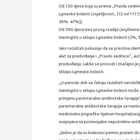
Od 130 djece koja su prema „Pravilu sedmice
Lymeske bolesti (osjetljivost, 112 od 117
36%- 47%]).
Od 390 djece bez prvog stadija (erythema mig
meningitis u sklopu Lymeske bolesti (2%; 
Iako rezultati pokazuju da se precizna identi
alat za predviđanje i „Pravilo sedmice", au
predviđanja. Lakše se provodi i značajno je
sklopu Lymeske bolesti.
„U periodu dok se čekaju rezultati serološki
meningitis u sklopu Lymeske bolesti može b
primjenu parenteralne antibiotske terapije",
parenteralne antibiotske terapije za menin
medicinske pogreške tijekom hospitalizacij
nuspojava na potencijalno nepotrebnu antib
„Važno je da su bolesnici pomno praćeni do 