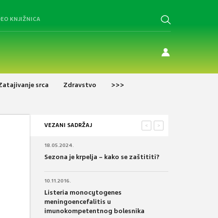
DEO KNJIŽNICA
Zatajivanje srca
Zdravstvo
>>>
VEZANI SADRŽAJ
<
>
18.05.2024.
Sezona je krpelja – kako se zaštititi?
10.11.2016.
Listeria monocytogenes
meningoencefalitis u
imunokompetentnog bolesnika