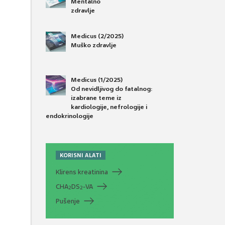
Mentalno
zdravlje
Medicus (2/2025)
Muško zdravlje
Medicus (1/2025)
Od nevidljivog do fatalnog:
izabrane teme iz
kardiologije, nefrologije i
endokrinologije
KORISNI ALATI
Klirens kreatinina
CHA
DS
-VA
2
2
Pušenje