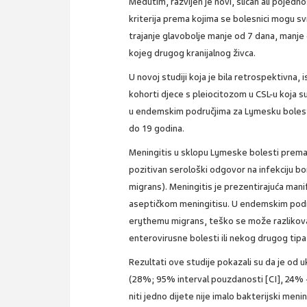
Međutim, razvijen je novi, sličan ali pojedn
kriterija prema kojima se bolesnici mogu svr
trajanje glavobolje manje od 7 dana, manj
kojeg drugog kranijalnog živca.
U novoj studiji koja je bila retrospektivna, 
kohorti djece s pleiocitozom u CSL-u koja s
u endemskim područjima za Lymesku bolest 
do 19 godina.
Meningitis u sklopu Lymeske bolesti prema 
pozitivan serološki odgovor na infekciju b
migrans). Meningitis je prezentirajuća man
aseptičkom meningitisu. U endemskim područ
erythemu migrans, teško se može razlikova
enterovirusne bolesti ili nekog drugog tip
Rezultati ove studije pokazali su da je od 
(28%; 95% interval pouzdanosti [CI], 24% 
niti jedno dijete nije imalo bakterijski menin