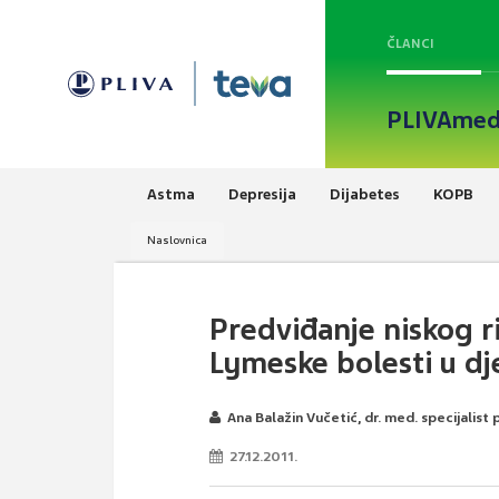
ČLANCI
PLIVAmed
Astma
Depresija
Dijabetes
KOPB
Naslovnica
Predviđanje niskog r
Lymeske bolesti u dj
Ana Balažin Vučetić, dr. med. specijalist 
27.12.2011.