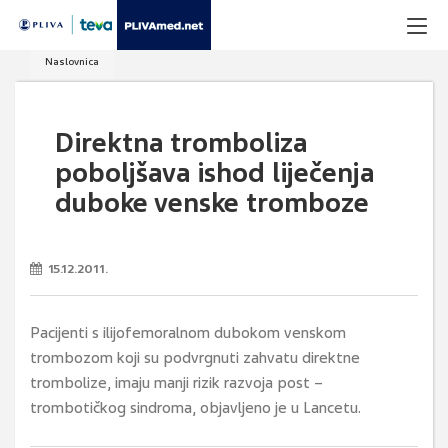
Naslovnica
Direktna tromboliza
poboljšava ishod liječenja
duboke venske tromboze
15.12.2011.
Pacijenti s ilijofemoralnom dubokom venskom
trombozom koji su podvrgnuti zahvatu direktne
trombolize, imaju manji rizik razvoja post –
trombotičkog sindroma, objavljeno je u Lancetu.