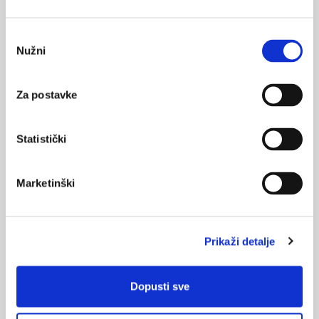
Tromboze
Odabir
17.06.2020.
Nužni
pristanka
Virtualna konferencija „Zdravstvo temeljeno na
praćenju ishoda liječenja“
Za postavke
17.08.2016.
Kardiologija 2015.: periferna cirkulacija
Statistički
NAJPOPULARNIJE
<
>
Marketinški
BOL
21.10.2015.
Bolna leđa - medicinske vježbe (nove smjernice)
Prikaži detalje
FARMAKOLOGIJA
Dopusti sve
14.07.2016.
Nesteroidni antireumatici i gastrointestinalna
podnošljivost