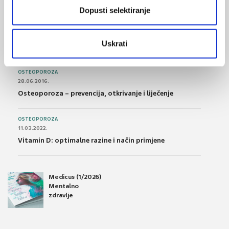
Dopusti selektiranje
POREMEĆAJI PROBAVE
01.07.2017.
Uskrati
Što su probiotici i kako se proizvode?
OSTEOPOROZA
28.06.2016.
Osteoporoza – prevencija, otkrivanje i liječenje
OSTEOPOROZA
11.03.2022.
Vitamin D: optimalne razine i način primjene
Medicus (1/2026)
Mentalno
zdravlje