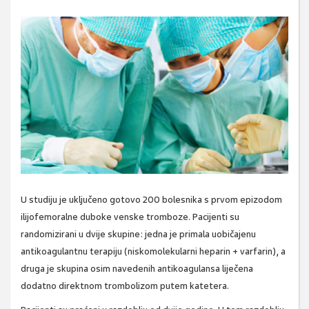
U studiju je uključeno gotovo 200 bolesnika s prvom epizodom
ilijofemoralne duboke venske tromboze. Pacijenti su
randomizirani u dvije skupine: jedna je primala uobičajenu
antikoagulantnu terapiju (niskomolekularni heparin + varfarin), a
druga je skupina osim navedenih antikoagulansa liječena
dodatno direktnom trombolizom putem katetera.