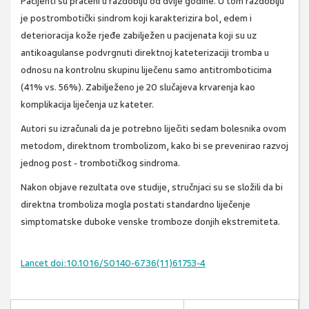
Pacijenti su praćeni u razdoblju od dvije godine. U tom razdoblju
je postrombotički sindrom koji karakterizira bol, edem i
deterioracija kože rjeđe zabilježen u pacijenata koji su uz
antikoagulanse podvrgnuti direktnoj kateterizaciji tromba u
odnosu na kontrolnu skupinu liječenu samo antitromboticima
(41% vs. 56%). Zabilježeno je 20 slučajeva krvarenja kao
komplikacija liječenja uz kateter.
Autori su izračunali da je potrebno liječiti sedam bolesnika ovom
metodom, direktnom trombolizom, kako bi se prevenirao razvoj
jednog post - trombotičkog sindroma.
Nakon objave rezultata ove studije, stručnjaci su se složili da bi
direktna tromboliza mogla postati standardno liječenje
simptomatske duboke venske tromboze donjih ekstremiteta.
Lancet doi:10.1016/S0140-6736(11)61753-4