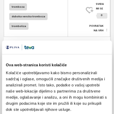
SVIĐA
tromboza
MI SE
0
duboka venska tromboza
POVRATAK
tromboliza
NA VRH
VEZANI SADRŽAJ
<
>
Ova web-stranica koristi kolačiće
Kolačiće upotrebljavamo kako bismo personalizirali
01.09.2024.
sadržaj i oglase, omogućili značajke društvenih medija i
Ultrazvuk vena u dijagnostici tromboze
analizirali promet. Isto tako, podatke o vašoj upotrebi
naše web-lokacije dijelimo s partnerima za društvene
26.09.2020.
medije, oglašavanje i analizu, a oni ih mogu kombinirati s
Trombofilija – kliničko značenje
drugim podacima koje ste im pružili ili koje su prikupili
dok ste upotrebljavali njihove usluge.
23.09.2020.