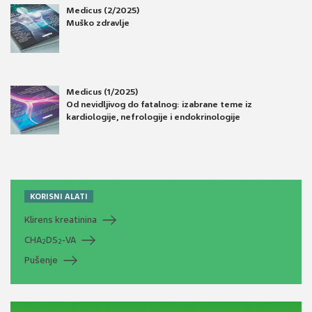
Medicus (2/2025)
Muško zdravlje
Medicus (1/2025)
Od nevidljivog do fatalnog: izabrane teme iz
kardiologije, nefrologije i endokrinologije
KORISNI ALATI
Klirens kreatinina
CHA
DS
-VA
2
2
Pušenje