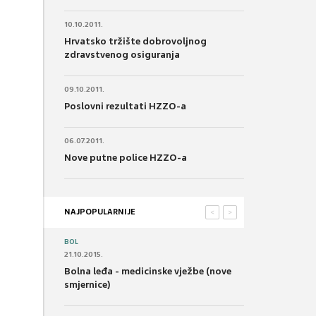
10.10.2011.
Hrvatsko tržište dobrovoljnog
zdravstvenog osiguranja
09.10.2011.
Poslovni rezultati HZZO-a
06.07.2011.
Nove putne police HZZO-a
NAJPOPULARNIJE
<
>
BOL
21.10.2015.
Bolna leđa - medicinske vježbe (nove
smjernice)