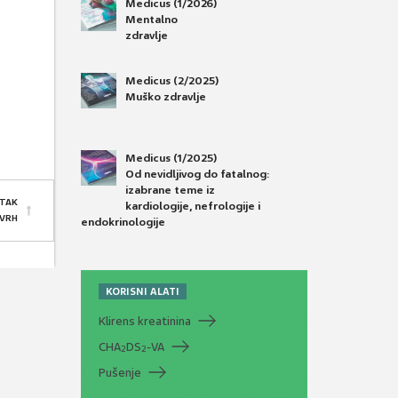
Medicus (1/2026)
Mentalno
zdravlje
Medicus (2/2025)
Muško zdravlje
Medicus (1/2025)
Od nevidljivog do fatalnog:
izabrane teme iz
TAK
kardiologije, nefrologije i
 VRH
endokrinologije
KORISNI ALATI
Klirens kreatinina
CHA
DS
-VA
2
2
Pušenje