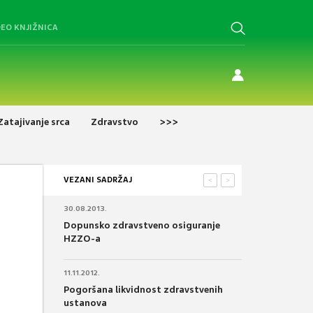
DEO KNJIŽNICA
Zatajivanje srca
Zdravstvo
>>>
VEZANI SADRŽAJ
<
>
30.08.2013.
Dopunsko zdravstveno osiguranje
HZZO-a
11.11.2012.
Pogoršana likvidnost zdravstvenih
ustanova