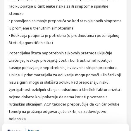
radikulopatije ili čimbenike rizika za ili simptome spinalne
stenoze
• ponovljeno snimanje preporuča se kod razvoja novih simptoma
ili promjene u trenutnim simptomima
• Edukacija pacijenta je potrebna (o prednostima i potencijalnoj
šteti dijagnostičkih slika)
Potencijalna šteta nepotrebnih slikovnih pretraga uključuje
zračenje, reakcije preosjetljivosti i kontrastnu nefropatiju i
kasnije ponavljanje nepotrebnih, invazivnih i skupih procedura.
Online ili print materijalia za edukaciju mogu pomoći. Kliničari koji
nisu sigurni mogu si olakšati odluku kad prepoznaju nisku
vjerojatnost ozbiljnih stanja u odsutnosti kliničkih faktora rizika i
ocjene dokaze koji pokazuju da nema koristi povezane s
rutinskim slikanjem. ACP također preporučuje da kliničar odluke
temelji na pružanju odgovarajuće skrbi, uz zadovoljstvo
bolesnika.
Ann Intern Med. 2011;154(3):181-189.