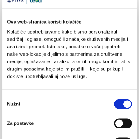
Ova web-stranica koristi kolačiće
SVIĐA
MI SE
Kolačiće upotrebljavamo kako bismo personalizirali
bol u leđima
križobolja
0
sadržaj i oglase, omogućili značajke društvenih medija i
smjernice
dijagnostika boli
analizirali promet. Isto tako, podatke o vašoj upotrebi
POVRATAK
naše web-lokacije dijelimo s partnerima za društvene
NA VRH
medije, oglašavanje i analizu, a oni ih mogu kombinirati s
drugim podacima koje ste im pružili ili koje su prikupili
dok ste upotrebljavali njihove usluge.
VEZANI SADRŽAJ
<
>
Odabir
Nužni
pristanka
15.10.2022.
KBC Split: Analiza rada hitne neurološke službe
Za postavke
16.05.2016.
Nesteroidni antireumatici – gastrointestinalna