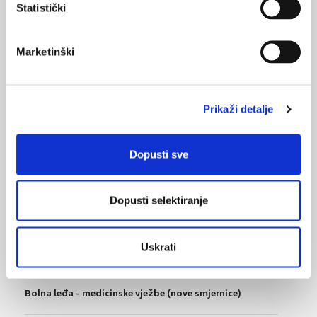
Statistički
podnošljivost
06.04.2016.
Marketinški
Nefarmakološke metode dokazano učinkovite kod
križobolje
Prikaži detalje
23.02.2016.
Kakav učinak ima terapijska masaža na križobolju?
Dopusti sve
26.03.2015.
Novonastala bol u križima – treba li odmah snimati?
Dopusti selektiranje
NAJPOPULARNIJE
<
>
Uskrati
BOL
21.10.2015.
Bolna leđa - medicinske vježbe (nove smjernice)