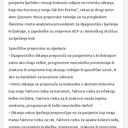
pacijenta liječniku i mnogi bolesnici odlaze na rutinska slikanja,
koja nisu korisna,a mogu čak biti štetna", rekao je drugi autor
Amir Qaseem. Nove preporuke temelje se na preglednim
člancima i meta-analizama provedenim za dijagnostiku i liječenje
križobolje, a zajedničke su smjernice ACP-a i Američkog društva
za liječenje boli.
Specifične preporuke su sljedeće:
• Dijagnostičko slikanje preporuča se pacijentima s križoboljom
samo ako imaju teške, progresivne neurološke poremećaje ili
znakove ili simptome koji ukazuju ozbiljan ili specifičan uzrok, ili
ako su kandidati za invazivne zahvate
• Hitno slikanje se preporuča za bolesnike s akutnim bolovima
koji imaju faktore rizika za karcinom, faktore rizika za infekciju
leđne moždine, faktore rizika za ili znakove cauda equina
sindroma, progresivan ili teški neurološke deficit
• Slikanje nakon liječenja preporučuje se za pacijente koji imaju
manje faktore rizika za rak, faktore rizika za upalne bolesti leđa,
sumnju na prijelom kralješka, kompresije, znakove ili simptome