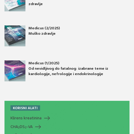
zdravlje
Medicus (2/2025)
Muško zdravlje
Medicus (1/2025)
Od nevidljivog do fatalnog: izabrane teme iz
kardiologije, nefrologije i endokrinologije
KORISNI ALATI
Klirens kreatinina
CHA
DS
-VA
2
2