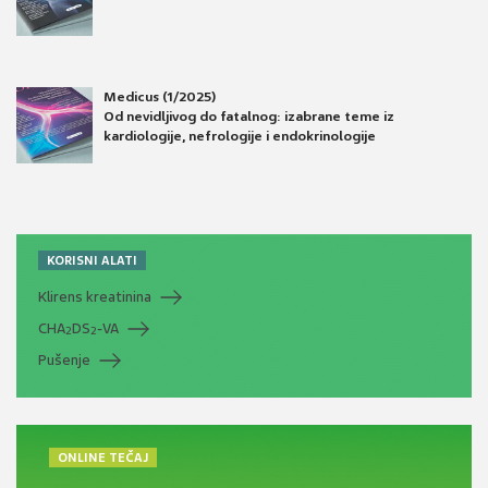
Medicus (1/2025)
Od nevidljivog do fatalnog: izabrane teme iz
kardiologije, nefrologije i endokrinologije
KORISNI ALATI
Klirens kreatinina
CHA
DS
-VA
2
2
Pušenje
ONLINE TEČAJ