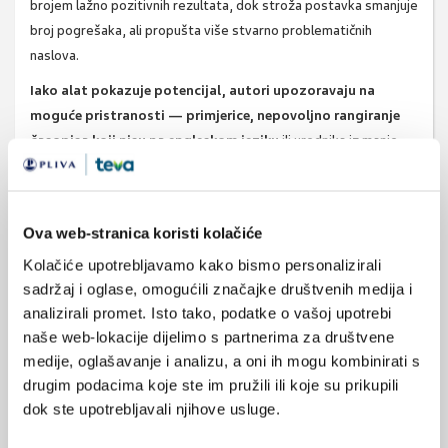
brojem lažno pozitivnih rezultata, dok stroža postavka smanjuje
broj pogrešaka, ali propušta više stvarno problematičnih
naslova.
Iako alat pokazuje potencijal, autori upozoravaju na
moguće pristranosti — primjerice, nepovoljno rangiranje
časopisa koji nisu na engleskom jeziku
ili urednika iz manje
financiranih institucija. Unatoč ograničenjima, AI može biti
vrijedan saveznik u borbi za očuvanje integriteta znanstvenog
izdavaštva, pod uvjetom da se koristi uz ljudski nadzor i
Ova web-stranica koristi kolačiće
temeljitu evaluaciju.
Kolačiće upotrebljavamo kako bismo personalizirali
Iztvor:
Sci Adv. 2025 Aug 29;11(35):eaeb8642. doi:
sadržaj i oglase, omogućili značajke društvenih medija i
10.1126/sciadv.aeb8642.
analizirali promet. Isto tako, podatke o vašoj upotrebi
naše web-lokacije dijelimo s partnerima za društvene
medije, oglašavanje i analizu, a oni ih mogu kombinirati s
drugim podacima koje ste im pružili ili koje su prikupili
SVIĐA
MI SE
dok ste upotrebljavali njihove usluge.
znanstveni radovi
časopisi
0