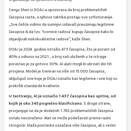
Cenyu Shen iz DOAJ-a upozorava da broj problematičnih
časopisa raste, a njihove taktike postaju sve sofisticiranije.
„Sve češće vidimo da sumnjivi izdavači preuzimaju legitimne
časopise ili da tzv. 'tvornice radova' kupuju časopise kako bi
objavljivali niskokvalitetne radove“, kaže Shen.
DOAJ je 2024. godine istražio 473 časopisa, što je porast od
40% u odnosu na 2021., a broj sati uloženih u te istrage
porastao je za gotovo 30%. AI alati mogli bi ubrzati dio tih
procjena. Model je treniran na više od 15.000 časopisa,
uključujući one koje je DOAJ označio kao legitimne i one koji su
prekršili standarde kvalitete.
U testiranju, AI je označio 1.437 časopisa kao upitne, od
kojih je oko 345 pogrešno klasificirano.
S druge strane,
procjenjuje se da je dodatnih 1.782 problematičnih časopisa
ostalo neoznačeno. Alat se može podešavati prema razini
strogoće: blaža postavka označava više časopisa, ali s većim