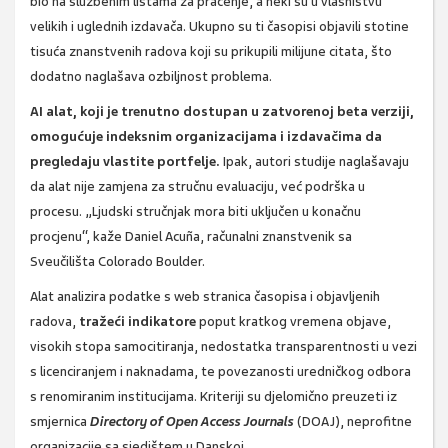
bio na službenim listama za praćenje, a neki su u vlasništvu
velikih i uglednih izdavača. Ukupno su ti časopisi objavili stotine
tisuća znanstvenih radova koji su prikupili milijune citata, što
dodatno naglašava ozbiljnost problema.
AI alat, koji je trenutno dostupan u zatvorenoj beta verziji,
omogućuje indeksnim organizacijama i izdavačima da
pregledaju vlastite portfelje.
Ipak, autori studije naglašavaju
da alat nije zamjena za stručnu evaluaciju, već podrška u
procesu. „Ljudski stručnjak mora biti uključen u konačnu
procjenu“, kaže Daniel Acuña, računalni znanstvenik sa
Sveučilišta Colorado Boulder.
Alat analizira podatke s web stranica časopisa i objavljenih
radova,
tražeći indikatore
poput kratkog vremena objave,
visokih stopa samocitiranja, nedostatka transparentnosti u vezi
s licenciranjem i naknadama, te povezanosti uredničkog odbora
s renomiranim institucijama. Kriteriji su djelomično preuzeti iz
smjernica
Directory of Open Access Journals
(DOAJ), neprofitne
organizacije sa sjedištem u Danskoj.