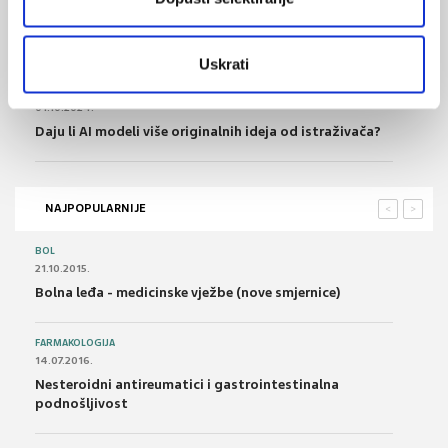
27.10.2024.
Znanstveni radovi koji spominju umjetnu
inteligenciju bilježe porast citiranosti
Uskrati
01.10.2024.
Daju li AI modeli više originalnih ideja od istraživača?
NAJPOPULARNIJE
<
>
BOL
21.10.2015.
Bolna leđa - medicinske vježbe (nove smjernice)
FARMAKOLOGIJA
14.07.2016.
Nesteroidni antireumatici i gastrointestinalna
podnošljivost