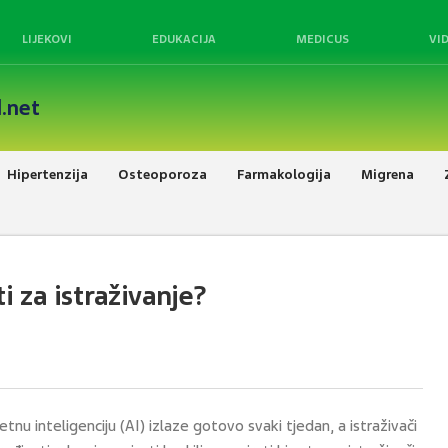
LIJEKOVI
EDUKACIJA
MEDICUS
VI
.net
Hipertenzija
Osteoporoza
Farmakologija
Migrena
ti za istraživanje?
etnu inteligenciju (AI) izlaze gotovo svaki tjedan, a istraživači