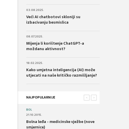
03.08.2025.
Veći AI chatbotovi skloniji su
izbacivanju besmislica
08.07.2025.
Mijenja li korištenje ChatGPT-a
moždanu aktivnost?
18.02.2025.
Kako umjetna inteligencija (AI) može
utjecati na naše kritičko razmišljanje?
NAJPOPULARNIJE
<
>
BOL
21.10.2015.
Bolna leđa - medicinske vježbe (nove
smjernice)