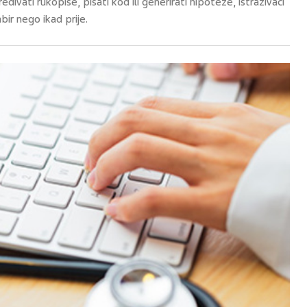
ređivati rukopise, pisati kod ili generirati hipoteze, istraživači
bir nego ikad prije.