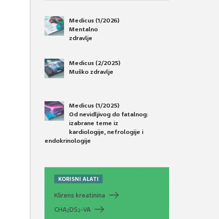
Medicus (1/2026)
Mentalno
zdravlje
Medicus (2/2025)
Muško zdravlje
Medicus (1/2025)
Od nevidljivog do fatalnog:
izabrane teme iz
kardiologije, nefrologije i
endokrinologije
KORISNI ALATI
Klirens kreatinina
CHA
DS
-VA
2
2