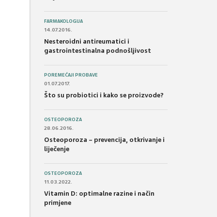
FARMAKOLOGIJA
14.07.2016.
Nesteroidni antireumatici i
gastrointestinalna podnošljivost
POREMEĆAJI PROBAVE
01.07.2017.
Što su probiotici i kako se proizvode?
OSTEOPOROZA
28.06.2016.
Osteoporoza – prevencija, otkrivanje i
liječenje
OSTEOPOROZA
11.03.2022.
Vitamin D: optimalne razine i način
primjene