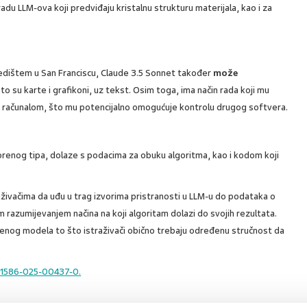
radu LLM-ova koji predviđaju kristalnu strukturu materijala, kao i za
jedištem u San Franciscu, Claude 3.5 Sonnet također
može
to su karte i grafikoni, uz tekst. Osim toga, ima način rada koji mu
m računalom, što mu potencijalno omogućuje kontrolu drugog softvera.
renog tipa, dolaze s podacima za obuku algoritma, kao i kodom koji
živačima da uđu u trag izvorima pristranosti u LLM-u do podataka o
im razumijevanjem načina na koji algoritam dolazi do svojih rezultata.
renog modela to što istraživači obično trebaju određenu stručnost da
d41586-025-00437-0.