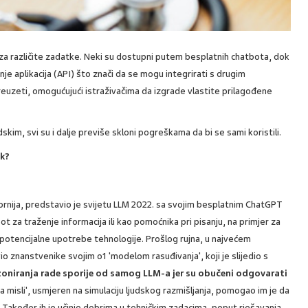
je za različite zadatke. Neki su dostupni putem besplatnih chatbota, dok
je aplikacija (API) što znači da se mogu integrirati s drugim
euzeti, omogućujući istraživačima da izgrade vlastite prilagođene
kim, svi su i dalje previše skloni pogreškama da bi se sami koristili.
ak?
fornija, predstavio je svijetu LLM 2022. sa svojim besplatnim ChatGPT
t za traženje informacija ili kao pomoćnika pri pisanju, na primjer za
u potencijalne upotrebe tehnologije. Prošlog rujna, u najvećem
 znanstvenike svojim o1 'modelom rasuđivanja', koji je slijedio s
oniranja rade sporije od samog LLM-a jer su obučeni odgovarati
a misli', usmjeren na simulaciju ljudskog razmišljanja, pomogao im je da
. Također ih je učinio dobrima u tehničkim zadacima, poput rješavanja