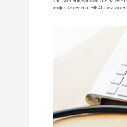
hrle kako bi ih isprobali. Bilo da žele u
imaju više generativnih AI alata za oda