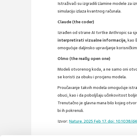
Istraživači su izgradili Llamine modele za iz
simulaciju izlaza kvantnog računala.
Claude (the coder)
Izrađen od strane AI tvrtke Anthropic sa s
interpretirati vizualne informacije,
kao š
omogućuje daljinsko upravljanje korisnički
Olmo (the really open one)
Modeli otvorenog koda, a ne samo oni otvo
se koristi za obuku i procjenu modela.
Proučavanje takvih modela omogućuje istra
obuci, kao i da poboljšaju učinkovitost bolj
Trenutačno je glavna mana bilo kojeg otvo
bi ih pokrenuli.
Izvor:
Nature. 2025 Feb 17. doi: 10.1038/