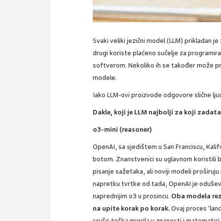
Svaki veliki jezični model (LLM) prikladan 
drugi koriste plaćeno sučelje za programiran
softverom. Nekoliko ih se također može pr
modele.
Iako LLM-ovi proizvode odgovore slične ljuds
Dakle, koji je LLM najbolji za koji zadat
o3-mini (reasoner)
OpenAI, sa sjedištem u San Franciscu, Kali
botom. Znanstvenici su uglavnom koristili bo
pisanje sažetaka, ali noviji modeli proširuj
napretku tvrtke od tada, OpenAI je oduševio
naprednijim o3 u prosincu.
Oba modela rez
na upite korak po korak.
Ovaj proces 'lanc
sruše teška mjerila u znanosti i matematici