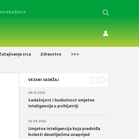
DEO KNJIŽNICA
Zatajivanje srca
Zdravstvo
>>>
VEZANI SADRŽAJ
<
>
08.12.2025.
Sadašnjost i budućnost umjetne
inteligencije u psihijatriji
20.09.2025.
Umjetna inteligencija koja predviđa
bolesti desetljećima unaprijed