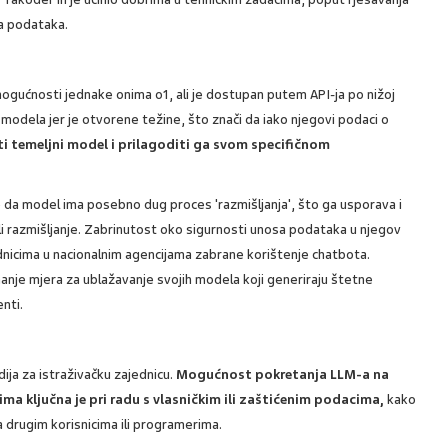
a podataka.
ogućnosti jednake onima o1, ali je dostupan putem API-ja po nižoj
 modela jer je otvorene težine, što znači da iako njegovi podaci o
i temeljni model i prilagoditi ga svom specifičnom
da model ima posebno dug proces 'razmišljanja', što ga usporava i
ili razmišljanje. Zabrinutost oko sigurnosti unosa podataka u njegov
adnicima u nacionalnim agencijama zabrane korištenje chatbota.
nje mjera za ublažavanje svojih modela koji generiraju štetne
nti.
ija za istraživačku zajednicu.
Mogućnost pokretanja LLM-a na
ima ključna je pri radu s vlasničkim ili zaštićenim podacima,
kako
ja drugim korisnicima ili programerima.