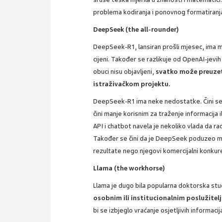
problema kodiranja i ponovnog formatiranj
DeepSeek (the all-rounder)
DeepSeek-R1, lansiran prošli mjesec, ima m
cijeni. Također se razlikuje od OpenAI-jevih
obuci nisu objavljeni,
svatko može preuzet
istraživačkom projektu.
DeepSeek-R1 ima neke nedostatke. Čini se 
čini manje korisnim za traženje informacija 
API i chatbot navela je nekoliko vlada da r
Također se čini da je DeepSeek poduzeo ma
rezultate nego njegovi komercijalni konkure
Llama (the workhorse)
Llama je dugo bila popularna doktorska stud
osobnim ili institucionalnim poslužitelj
bi se izbjeglo vraćanje osjetljivih informaci