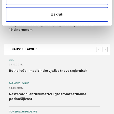
14.11.2024.
COVID-19 kao faktor rizika za autoimunu bolest kože
Uskrati
01.11.2024.
Respiratorna terapija kod pacijenata s post-COVID-
19 sindromom
NAJPOPULARNIJE
<
>
BOL
21.10.2015.
Bolna leđa - medicinske vježbe (nove smjernice)
FARMAKOLOGIJA
14.07.2016.
Nesteroidni antireumatici i gastrointestinalna
podnošljivost
POREMEĆAJI PROBAVE