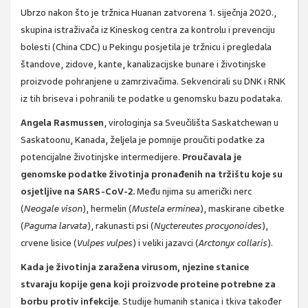
Ubrzo nakon što je tržnica Huanan zatvorena 1. siječnja 2020.,
skupina istraživača iz Kineskog centra za kontrolu i prevenciju
bolesti (China CDC) u Pekingu posjetila je tržnicu i pregledala
štandove, zidove, kante, kanalizacijske bunare i životinjske
proizvode pohranjene u zamrzivačima. Sekvencirali su DNK i RNK
iz tih briseva i pohranili te podatke u genomsku bazu podataka.
Angela Rasmussen
, virologinja sa Sveučilišta Saskatchewan u
Saskatoonu, Kanada, željela je pomnije proučiti podatke za
potencijalne životinjske intermedijere.
Proučavala je
genomske podatke životinja pronađenih na tržištu koje su
osjetljive na SARS-CoV-2.
Među njima su američki nerc
(
Neogale vison
), hermelin (
Mustela erminea
), maskirane cibetke
(
Paguma larvata
), rakunasti psi (
Nyctereutes procyonoides
),
crvene lisice (
Vulpes vulpes
) i veliki jazavci (
Arctonyx collaris
).
Kada je životinja zaražena virusom, njezine stanice
stvaraju kopije gena koji proizvode proteine ​​potrebne za
borbu protiv infekcije
. Studije humanih stanica i tkiva također