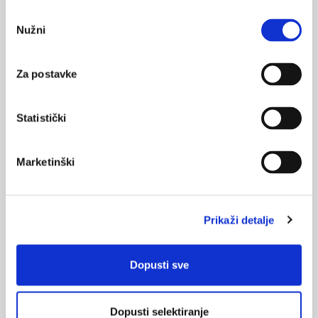
POVRATAK
Odabir
NA VRH
Nužni
pristanka
Za postavke
VEZANI SADRŽAJ
<
>
Statistički
14.05.2025.
Studija otkriva dugoročnu sigurnost cjepiva protiv
Marketinški
COVID-19
04.03.2025.
Novi koronavirus pronađen u šišmišima
Prikaži detalje
12.12.2024.
Dopusti sve
Uzorci laboratorija Wuhan ne sadrže bliske rođake
virusa koji stoji iza COVID-a
Dopusti selektiranje