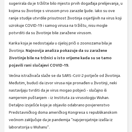
sugerirala da je tržište bilo mjesto prvih događaja prelijevanja, u
kojima su životinje s virusom prvo zarazile ljude. Iako su ove
ranije studije utvrdile prisutnost životinja osjetljivih na virus koji
uzrokuje COVID-19 i samog virusa na tržištu, nisu mogle
potvrditi da su životinje bile zaražene virusom.
Karika koja je nedostajala u cijeloj priči o zoonozama bila je
životinja.
Najnovija analiza pokazuje da su zaražene
životinje bile na tržnici u isto vrijeme kada su se tamo
pojavili rani slučajevi COVID-19.
Većina istraživača slaže se da SARS-CoV-2 potječe od životinja.
Međutim, budući da izvor virusa nije pronađen u životinji, neki
nastavljaju tvrditi da je virus mogao pobjeći - slučajno ili
namjernim puštanjem - iz Instituta za virusologiju Wuhan.
Detaljno izvješće koje je objavilo odabrano povjerenstvo
Predstavničkog doma američkog Kongresa s republikanskom
većinom zaključuje da je pandemija "najvjerojatnije izašla iz
laboratorija u Wuhanu".