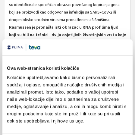
su identificirale specifičan obrazac povećanog kopiranja gena
koji se proizvodi kao odgovor na infekciju sa SARS-CoV-2 ili
drugim blisko srodnim virusima pronađenim u šišmišima.
Rasmussen je pronašla isti obrazac u RNA profilima ljudi
koji su bili na tržnici i dviju osjetljivih životinjskih vrsta koje
su bile ondje: rakunski psi i veliki jazavci.
Analiza pronalazi dokaze da je imunološki sustav nekih životinja
bio aktiviran, što podupire teoriju da su bile zaražene. Ali to ne
Ova web-stranica koristi kolačiće
zamjenjuje pronalaženje virusa u zaraženoj životinji.
Kolačiće upotrebljavamo kako bismo personalizirali
Izvor:
Nature. 2024 Oct;634(8032):14-15. doi: 10.1038/d41586-
sadržaj i oglase, omogućili značajke društvenih medija i
024-03026-9.
analizirali promet. Isto tako, podatke o vašoj upotrebi
naše web-lokacije dijelimo s partnerima za društvene
medije, oglašavanje i analizu, a oni ih mogu kombinirati s
SVIĐA
drugim podacima koje ste im pružili ili koje su prikupili
MI SE
covid-19
sars-cov-2
dok ste upotrebljavali njihove usluge.
0
zoonoze
životinje