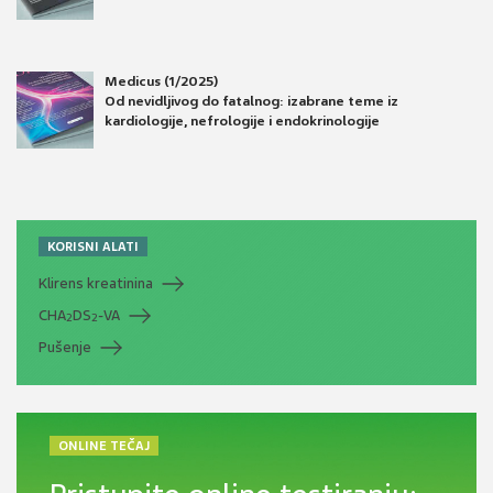
Medicus (1/2025)
Od nevidljivog do fatalnog: izabrane teme iz
kardiologije, nefrologije i endokrinologije
KORISNI ALATI
Klirens kreatinina
CHA
DS
-VA
2
2
Pušenje
ONLINE TEČAJ