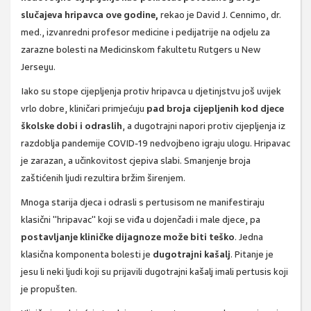
slučajeva hripavca ove godine,
rekao je David J. Cennimo, dr.
med., izvanredni profesor medicine i pedijatrije na odjelu za
zarazne bolesti na Medicinskom fakultetu Rutgers u New
Jerseyu.
Iako su stope cijepljenja protiv hripavca u djetinjstvu još uvijek
vrlo dobre, kliničari primjećuju
pad broja cijepljenih kod djece
školske dobi i odraslih
, a dugotrajni napori protiv cijepljenja iz
razdoblja pandemije COVID-19 nedvojbeno igraju ulogu. Hripavac
je zarazan, a učinkovitost cjepiva slabi. Smanjenje broja
zaštićenih ljudi rezultira bržim širenjem.
Mnoga starija djeca i odrasli s pertusisom ne manifestiraju
klasični "hripavac" koji se viđa u dojenčadi i male djece, pa
postavljanje kliničke dijagnoze može biti teško
. Jedna
klasična komponenta bolesti je
dugotrajni kašalj
. Pitanje je
jesu li neki ljudi koji su prijavili dugotrajni kašalj imali pertusis koji
je propušten.