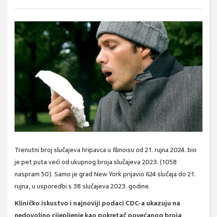
Trenutni broj slučajeva hripavca u Illinoisu od 21. rujna 2024. bio
je pet puta veći od ukupnog broja slučajeva 2023. (1058
naspram 50). Samo je grad New York prijavio 624 slučaja do 21.
rujna, u usporedbi s 38 slučajeva 2023. godine.
Kliničko iskustvo i najnoviji podaci CDC-a ukazuju na
nedovoljno cijepljenje kao pokretač povećanog broja