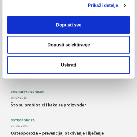
Prikaži detalje
NAJPOPULARNIJE
<
>
Dopusti sve
BOL
21.10.2015.
Bolna leđa - medicinske vježbe (nove smjernice)
Dopusti selektiranje
FARMAKOLOGIJA
14.07.2016.
Uskrati
Nesteroidni antireumatici i gastrointestinalna
podnošljivost
POREMEĆAJI PROBAVE
01.07.2017.
Što su probiotici i kako se proizvode?
OSTEOPOROZA
28.06.2016.
Osteoporoza – prevencija, otkrivanje i liječenje