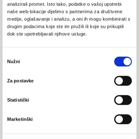
analizirali promet. Isto tako, podatke o vašoj upotrebi
VEZANI SADRŽAJ
<
>
naše web-lokacije dijelimo s partnerima za društvene
28.03.2025.
medije, oglašavanje i analizu, a oni ih mogu kombinirati s
Mogu li odgovori protutijela na Klebsiella
drugim podacima koje ste im pružili ili koje su prikupili
pneumoniae voditi razvoj cjepiva?
dok ste upotrebljavali njihove usluge.
24.02.2025.
Otkriće veza između korištenja interneta, povjerenja
Odabir
u znanost i cijepljenja
Nužni
pristanka
11.11.2024.
Za postavke
Čime cijepiti djecu ako u kućanstvu imaju trudnicu ili
imunokompromitiranu osobu
Statistički
23.10.2024.
Svjetski dan dječje paralize, 24. 10.
Marketinški
11.08.2024.
Hripavac u Hrvatskoj