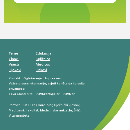
Novi pogled na migrenu: komorbiditeti, spolne
razlike i nove terapije
Antikoagulansi u ljekarničkoj praksi –
komunikacija, adherencija i sigurnost
Muško urološko zdravlje: od funkcionalnih
smetnji do rane onkološke dijagnostike
Mentalno zdravlje muškaraca: skriveni rizici i
kliničke posljedice
Životni stil i kardiovaskularno zdravlje
muškaraca
Teme
Edukacija
Članci
Knjižnica
Vijesti
Medicus
Lijekovi
Linkovi
Kontakt
Oglašavanje
Impressum
Važne pravne informacije, uvjeti korištenja i pravila
privatnosti
Teva
Global site
PLIVAzdravlje.hr
PLIVA.hr
Partneri:
CMJ
,
HPD
,
kardio.hr
,
Liječnički vjesnik
,
Medicinski fakultet
,
Medicinska naklada
,
ŠNZ
,
Vitaminoteka