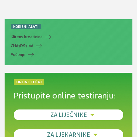
KORISNI ALATI
Klirens kreatinina
CHA
DS
-VA
2
2
Pušenje
ONLINE TEČAJ
Pristupite online testiranju:
ZA LIJEČNIKE
Debljina - od prevencije do personalizirane
ZA LJEKARNIKE
terapije