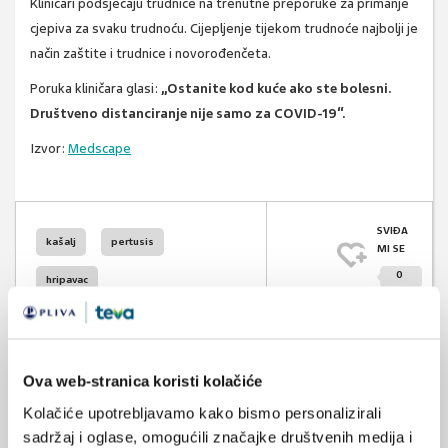
Kliničari podsjećaju trudnice na trenutne preporuke za primanje
cjepiva za svaku trudnoću. Cijepljenje tijekom trudnoće najbolji je
način zaštite i trudnice i novorođenčeta.
Poruka kliničara glasi:
„Ostanite kod kuće ako ste bolesni.
Društveno distanciranje nije samo za COVID-19“.
Izvor:
Medscape
SVIĐA
kašalj
pertusis
MI SE
0
hripavac
POVRATAK
cijepljenje protiv pertusisa
NA VRH
Ova web-stranica koristi kolačiće
Kolačiće upotrebljavamo kako bismo personalizirali
sadržaj i oglase, omogućili značajke društvenih medija i