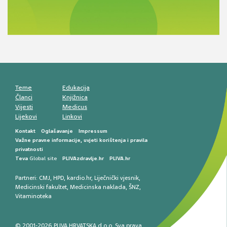
Novi pogled na migrenu: komorbiditeti, spolne
razlike i nove terapije
Antikoagulansi u ljekarničkoj praksi –
komunikacija, adherencija i sigurnost
Muško urološko zdravlje: od funkcionalnih
smetnji do rane onkološke dijagnostike
Mentalno zdravlje muškaraca: skriveni rizici i
kliničke posljedice
Životni stil i kardiovaskularno zdravlje
muškaraca
Teme
Edukacija
Članci
Knjižnica
Vijesti
Medicus
Lijekovi
Linkovi
Kontakt
Oglašavanje
Impressum
Važne pravne informacije, uvjeti korištenja i pravila
privatnosti
Teva
Global site
PLIVAzdravlje.hr
PLIVA.hr
Partneri:
CMJ
,
HPD
,
kardio.hr
,
Liječnički vjesnik
,
Medicinski fakultet
,
Medicinska naklada
,
ŠNZ
,
Vitaminoteka
© 2001-2026 PLIVA HRVATSKA d.o.o. Sva prava