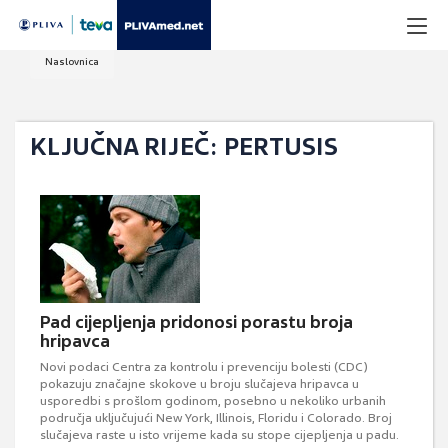
Naslovnica
KLJUČNA RIJEČ: PERTUSIS
Pad cijepljenja pridonosi porastu broja
hripavca
Novi podaci Centra za kontrolu i prevenciju bolesti (CDC)
pokazuju značajne skokove u broju slučajeva hripavca u
usporedbi s prošlom godinom, posebno u nekoliko urbanih
područja uključujući New York, Illinois, Floridu i Colorado. Broj
slučajeva raste u isto vrijeme kada su stope cijepljenja u padu.