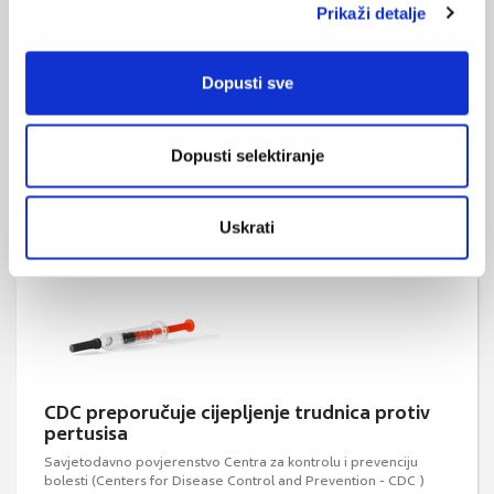
Prikaži detalje
Dopusti sve
Odnos imunogenosti i djelotvornosti cjepiva
Većina cjepiva koja su u upotrebi, razvijena su empirijski uz vrlo
Dopusti selektiranje
malo znanja o tome na koji način aktiviraju imunološki sustav. S
vremenom se znanje o utjecaju cjepiva na imunološki sustav
dopunjavalo.
Uskrati
CDC preporučuje cijepljenje trudnica protiv
pertusisa
Savjetodavno povjerenstvo Centra za kontrolu i prevenciju
bolesti (Centers for Disease Control and Prevention - CDC )