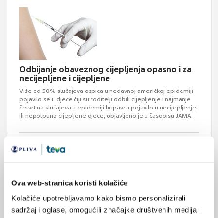
Odbijanje obaveznog cijepljenja opasno i za
necijepljene i cijepljene
Više od 50% slučajeva ospica u nedavnoj američkoj epidemiji
pojavilo se u djece čiji su roditelji odbili cijepljenje i najmanje
četvrtina slučajeva u epidemiji hripavca pojavilo u necijepljenje
ili nepotpuno cijepljene djece, objavljeno je u časopisu JAMA.
Ova web-stranica koristi kolačiće
Kolačiće upotrebljavamo kako bismo personalizirali
Docjepljivanje djece u šestoj godini života
sadržaj i oglase, omogućili značajke društvenih medija i