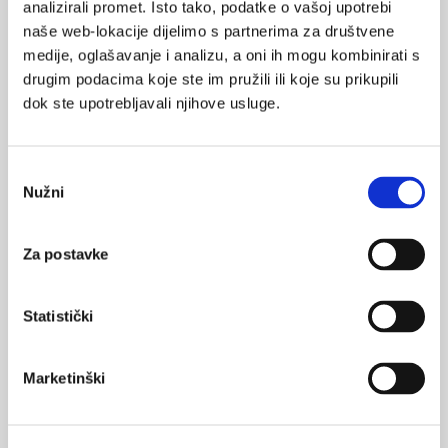
Na stranicama HZJZ-a objavljena je informacija o docjepljivanje
analizirali promet. Isto tako, podatke o vašoj upotrebi
djece u šestoj godini života radi poboljšanja Programa
naše web-lokacije dijelimo s partnerima za društvene
cijepljenja.
medije, oglašavanje i analizu, a oni ih mogu kombinirati s
drugim podacima koje ste im pružili ili koje su prikupili
dok ste upotrebljavali njihove usluge.
Odabir
Nužni
pristanka
Pertusis – cijepljenje adolescenata i odraslih,
da ili ne?
Za postavke
Pertusis (hripavac) dobro je poznata zarazna bolest u svom
ekstremnom obliku. Problem prepoznavanja bolesti pojavljuje
se u adolescenata, odraslih i cijepljenih osoba u kojih se
Statistički
hripavac može prezentirati bez tipičnih simptoma samo
dugotrajnim paroksizmalnim kašljem koji traje dulje od 3-4
tjedna. Procjenjuje se da oko 10-20% odraslih koji kašlju dulje
od tjedan dana ima pertusis.
Marketinški