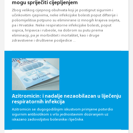
mogu spriječiti cijepljenjem
Zbog velikog cijepnog obuhvata koji je postignut sigurnim i
učinkovitim cjepivima, neke infekcijske bolesti poput difterije i
poliomijelitisa potpuno su eliminirane iz mnogih krajeva svijeta,
pa i Hrvatske. Neke respiratorne infekcijske bolesti, poput
ospica, hripavca i rubeole, na dobrom su putu prema
eliminaciji, pa je morbiditet i mortalitet, kao i druge
zdravstvene i društvene posljedice ...
Azitromicin: i nadalje nezaobilazan u liječenju
respiratornih infekcija
Azitromicin se dugogodišnjim iskustvom primjene potvrdio
sigurnim antibiotikom s vrlo jednostavnim doziranjem uz
iskazano zadovoljstvo bolesnika i liječnika.