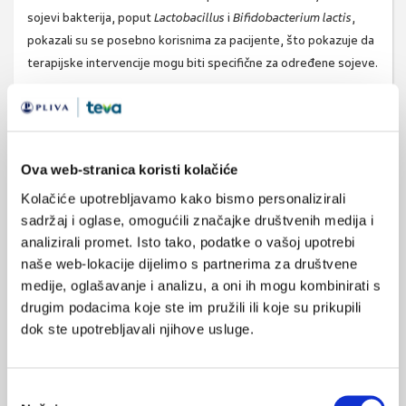
sojevi bakterija, poput
Lactobacillus
i
Bifidobacterium lactis
,
pokazali su se posebno korisnima za pacijente, što pokazuje da
terapijske intervencije mogu biti specifične za određene sojeve.
Stoga istraživači zaključuju da probiotici i sinbiotici
mogu
poboljšati funkciju crijevne barijere, smanjiti upalu
te
pružiti dodatne koristi u kontroli razine glukoze u krvi.
Ova web-stranica koristi kolačiće
Izvor:
Vitamini.hr
Kolačiće upotrebljavamo kako bismo personalizirali
sadržaj i oglase, omogućili značajke društvenih medija i
analizirali promet. Isto tako, podatke o vašoj upotrebi
SVIĐA
probiotici
sinbiotik
naše web-lokacije dijelimo s partnerima za društvene
MI SE
medije, oglašavanje i analizu, a oni ih mogu kombinirati s
1
šećerna bolest tip 2
drugim podacima koje ste im pružili ili koje su prikupili
POVRATAK
dijabetes tip 1
glukoza
dok ste upotrebljavali njihove usluge.
NA VRH
Odabir