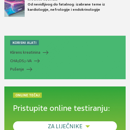
Od nevidljivog do fatalnog: izabrane teme iz
kardiologije, nefrologije i endokrinologije
KORISNI ALATI
Klirens kreatinina
CHA
DS
-VA
2
2
Pušenje
ONLINE TEČAJ
Pristupite online testiranju:
ZA LIJEČNIKE