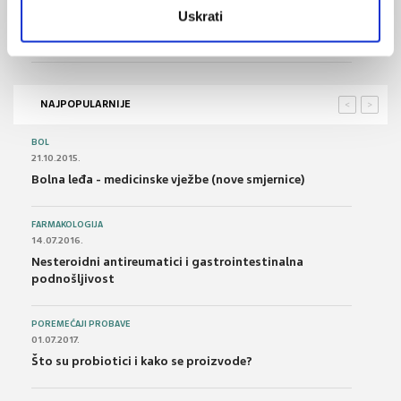
Uskrati
07.05.2024.
Status vitamina D i rizik od dijabetesa tipa 2
NAJPOPULARNIJE
<
>
BOL
21.10.2015.
Bolna leđa - medicinske vježbe (nove smjernice)
FARMAKOLOGIJA
14.07.2016.
Nesteroidni antireumatici i gastrointestinalna
podnošljivost
POREMEĆAJI PROBAVE
01.07.2017.
Što su probiotici i kako se proizvode?