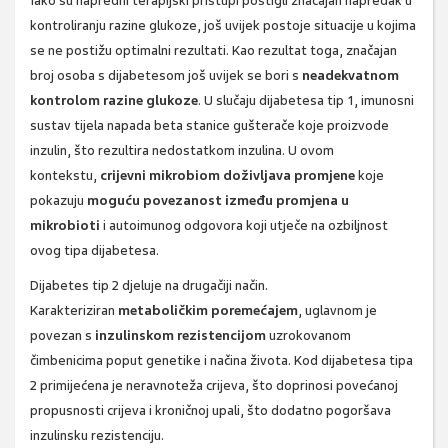
Iako su napredni terapijski pristupi postigli značajan napredak u
kontroliranju razine glukoze, još uvijek postoje situacije u kojima
se ne postižu optimalni rezultati. Kao rezultat toga, značajan
broj osoba s dijabetesom još uvijek se bori s
neadekvatnom
kontrolom razine glukoze
. U slučaju dijabetesa tip 1, imunosni
sustav tijela napada beta stanice gušterače koje proizvode
inzulin, što rezultira nedostatkom inzulina. U ovom
kontekstu,
crijevni mikrobiom doživljava promjene
koje
pokazuju
moguću povezanost između promjena u
mikrobioti
i autoimunog odgovora koji utječe na ozbiljnost
ovog tipa dijabetesa.
Dijabetes tip 2 djeluje na drugačiji način.
Karakteriziran
metaboličkim poremećajem
, uglavnom je
povezan s
inzulinskom rezistencijom
uzrokovanom
čimbenicima poput genetike i načina života. Kod dijabetesa tipa
2 primijećena je neravnoteža crijeva, što doprinosi povećanoj
propusnosti crijeva i kroničnoj upali, što dodatno pogoršava
inzulinsku rezistenciju.