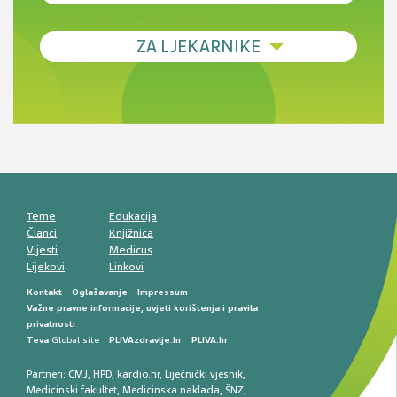
Debljina - od prevencije do personalizirane
ZA LJEKARNIKE
terapije
Novi pogled na migrenu: komorbiditeti, spolne
razlike i nove terapije
Antikoagulansi u ljekarničkoj praksi –
komunikacija, adherencija i sigurnost
Muško urološko zdravlje: od funkcionalnih
smetnji do rane onkološke dijagnostike
Mentalno zdravlje muškaraca: skriveni rizici i
kliničke posljedice
Životni stil i kardiovaskularno zdravlje
muškaraca
Teme
Edukacija
Članci
Knjižnica
Vijesti
Medicus
Lijekovi
Linkovi
Kontakt
Oglašavanje
Impressum
Važne pravne informacije, uvjeti korištenja i pravila
privatnosti
Teva
Global site
PLIVAzdravlje.hr
PLIVA.hr
Partneri:
CMJ
,
HPD
,
kardio.hr
,
Liječnički vjesnik
,
Medicinski fakultet
,
Medicinska naklada
,
ŠNZ
,