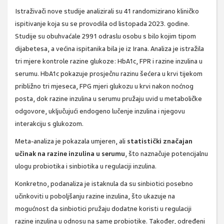
Istraživači nove studije analizirali su 41 randomizirano kliničko
ispitivanje koja su se provodila od listopada 2023. godine.
Studije su obuhvaćale 2991 odraslu osobu s bilo kojim tipom
dijabetesa, a većina ispitanika bila je iz Irana. Analiza je istražila
tri mjere kontrole razine glukoze: HbA1c, FPR i razine inzulina u
serumu. HbA1c pokazuje prosječnu razinu šećera u krvi tijekom
približno tri mjeseca, FPG mjeri glukozu u krvi nakon noćnog
posta, dok razine inzulina u serumu pružaju uvid u metaboličke
odgovore, uključujući endogeno lučenje inzulina i njegovu
interakciju s glukozom.
Meta-analiza je pokazala umjeren, ali
statistički značajan
učinak na razine inzulina u serumu
, što naznačuje potencijalnu
ulogu probiotika i sinbiotika u regulaciji inzulina.
Konkretno, podanaliza je istaknula da su sinbiotici posebno
učinkoviti u poboljšanju razine inzulina, što ukazuje na
mogućnost da sinbiotici pružaju dodatne koristi u regulaciji
razine inzulina u odnosu na same probiotike. Također, određeni