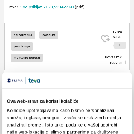
Izvor:
Soc. psihijat. 2023;51:142-160.
(pdf)
SVIĐA
shizofrenija
covid-19
MI SE
1
pandemija
POVRATAK
mentalne bolesti
NA VRH
Ova web-stranica koristi kolačiće
VEZANI SADRŽAJ
<
>
Kolačiće upotrebljavamo kako bismo personalizirali
04.02.2024.
sadržaj i oglase, omogućili značajke društvenih medija i
Utjecaj COVID-19 na primarnu i tercijarnu razinu
analizirali promet. Isto tako, podatke o vašoj upotrebi
zdravstvene zaštite
naše web-lokacije dijelimo s partnerima za društvene