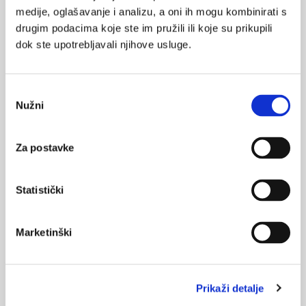
medije, oglašavanje i analizu, a oni ih mogu kombinirati s
28.01.2024.
drugim podacima koje ste im pružili ili koje su prikupili
EU projekt izobrazbe za rad u JIL-u tijekom
pandemije COVID-19 (C19-SPACE)
dok ste upotrebljavali njihove usluge.
20.01.2024.
Odabir
Značenje bolesti COVID-19 za sigurnost i zdravlje na
Nužni
radu
pristanka
17.01.2024.
Za postavke
Zamor kod stručnjaka u području tretmana ovisnosti
tijekom pandemije
Statistički
06.10.2023.
100 godina shizofrenija, razvoj nozološkog entiteta
Marketinški
i psihopatologije
NAJPOPULARNIJE
<
>
Prikaži detalje