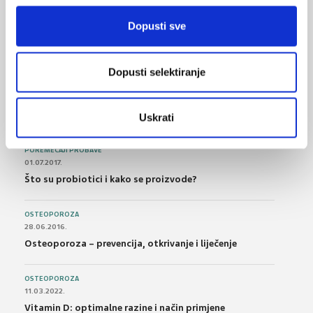
BOL
21.10.2015.
Dopusti sve
Bolna leđa - medicinske vježbe (nove smjernice)
Dopusti selektiranje
FARMAKOLOGIJA
14.07.2016.
Nesteroidni antireumatici i gastrointestinalna
podnošljivost
Uskrati
POREMEĆAJI PROBAVE
01.07.2017.
Što su probiotici i kako se proizvode?
OSTEOPOROZA
28.06.2016.
Osteoporoza – prevencija, otkrivanje i liječenje
OSTEOPOROZA
11.03.2022.
Vitamin D: optimalne razine i način primjene