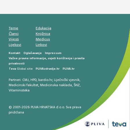
Mentalno zdravlje muškaraca: skriveni rizici i
kliničke posljedice
Životni stil i kardiovaskularno zdravlje
muškaraca
Teme
Edukacija
Članci
Knjižnica
Vijesti
Medicus
Lijekovi
Linkovi
Kontakt
Oglašavanje
Impressum
Važne pravne informacije, uvjeti korištenja i pravila
privatnosti
Teva
Global site
PLIVAzdravlje.hr
PLIVA.hr
Partneri:
CMJ
,
HPD
,
kardio.hr
,
Liječnički vjesnik
,
Medicinski fakultet
,
Medicinska naklada
,
ŠNZ
,
Vitaminoteka
© 2001-2026 PLIVA HRVATSKA d.o.o. Sva prava
pridržana