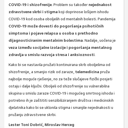
COVID-19 i shizofrenije
. Problem su također
nejednakost
zdravstvene skrbi i stigma
koji doprinose lošijem ishodu
COVID-19 kod osoba oboljelih od mentalnih bolesti. Pandemija
COVID-19 može dovesti do pogoršanja psihotičnih
simptoma i pojave relapsa u osoba s prethodno
dijagnosticiranim mentalnim bolestima
. Nadalje, uočena je
veza između socijalne izolacije i pogoršanja mentalnog
zdravlja u smislu razvoja stresa i anksioznosti
.
Kako bi se nastavila pružati kontinuirana skrb oboljelima od
shizofrenije, a smanjio rizik od zaraze,
telemedicina
pruža
najbolje moguće rješenje, no za teže slučajeve fizički posjeti
ostaju i dalje ključni. Oboljeli od shizofrenije su vulnerabilna
skupina u smislu zaraze COVID-19 i mogućeg smrtnog ishoda i
potrebno ih je zaštititi senzibiliziranjem društva i medicinskih
djelatnika kako bi se uklonila stigma i smanjile nejednakosti u
pružanju zdravstvene skrbi.
Lester Toni Dobrić, Miroslav Herceg