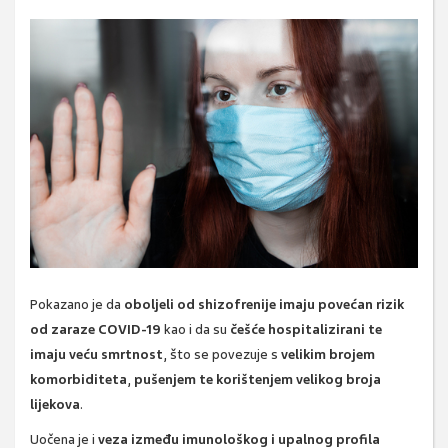
Pokazano je da
oboljeli od shizofrenije imaju povećan rizik
od zaraze COVID-19
kao i da su
češće hospitalizirani te
imaju veću smrtnost
, što se povezuje s
velikim brojem
komorbiditeta
,
pušenjem te korištenjem velikog broja
lijekova
.
Uočena je i
veza između imunološkog i upalnog profila