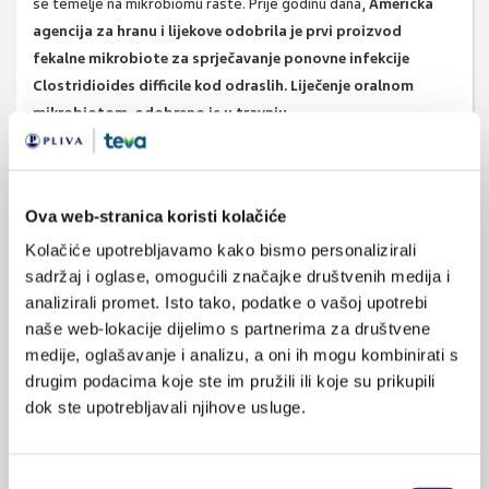
se temelje na mikrobiomu raste. Prije godinu dana,
Američka
agencija za hranu i lijekove odobrila je prvi proizvod
fekalne mikrobiote za sprječavanje ponovne infekcije
Clostridioides difficile kod odraslih. Liječenje oralnom
mikrobiotom odobreno je u travnju.
Za sada je studija podsjetnik da se preporuči prehrana bogata
vlaknima (za promicanje zdravlja crijeva) i da se nepotrebna
uporaba antibiotika svede na minimum.
Ova web-stranica koristi kolačiće
Izvor:
Science. 2023 Dec 15;382(6676):eadj3502. doi:
Kolačiće upotrebljavamo kako bismo personalizirali
10.1126/science.adj3502.
sadržaj i oglase, omogućili značajke društvenih medija i
analizirali promet. Isto tako, podatke o vašoj upotrebi
naše web-lokacije dijelimo s partnerima za društvene
medije, oglašavanje i analizu, a oni ih mogu kombinirati s
SVIĐA
e.coli
mikrobiom
drugim podacima koje ste im pružili ili koje su prikupili
MI SE
dok ste upotrebljavali njihove usluge.
1
crijevna mikrobiota
POVRATAK
infekcije
NA VRH
Odabir