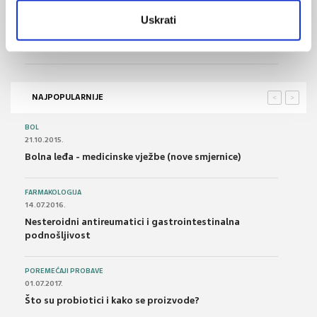
24.12.2023.
Uskrati
Neočekivano složena i bizarna skupina crijevnih
mikroba
NAJPOPULARNIJE
<
>
BOL
21.10.2015.
Bolna leđa - medicinske vježbe (nove smjernice)
FARMAKOLOGIJA
14.07.2016.
Nesteroidni antireumatici i gastrointestinalna
podnošljivost
POREMEĆAJI PROBAVE
01.07.2017.
Što su probiotici i kako se proizvode?