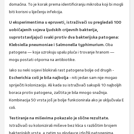
domaćina. To je korak prema identificiranju mikroba koji bi mogli
biti korisni u liječenju infekcija.
U eksperimentima u epruveti, istraživači su pregledali 100
uobičajenih sojeva ljudskih crijevnih bakterija,
suprotstavljajući svaki protiv dva bakterijska patogena:
Klebsiella pneumoniae i Salmonella typhimurium.
Oba
patogena — koja uzrokuju upalu pluća i trovanje hranom —
mogu postati otporna na antibiotike.
Iako su neki sojevi blokirali rast patogena bolje od drugih -
Escherichia coli je bila najbolja
- niti jedan sam nije mogao
spriječiti kolonizaciju. Ali kada su istraživači sakupili 10 najboljih
boraca protiv patogena, zaštita je bila mnogo snažnija.
Kombinacija 50 vrsta još je bolje funkcionirala ako je uključivala E
coli.
Testiranje na miševima pokazalo je slične rezultate.
Istraživači su kolonizirali miševe bez klica s različitim brojem
bakterijskih vrsta, a zatim su glodavce izložili patogenima.