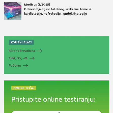
Medicus (1/2025)
Od nevidljivog do fatalnog: izabrane teme iz
kardiologije, nefrologije i endokrinologije
KORISNI ALATI
Klirens kreatinina
CHA
DS
-VA
2
2
Pušenje
ONLINE TEČAJ
Pristupite online testiranju: