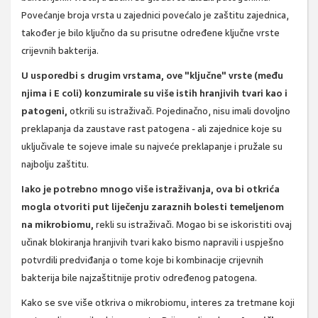
Povećanje broja vrsta u zajednici povećalo je zaštitu zajednica,
također je bilo ključno da su prisutne određene ključne vrste
crijevnih bakterija.
U usporedbi s drugim vrstama, ove "ključne" vrste (među
njima i E coli) konzumirale su više istih hranjivih tvari kao i
patogeni,
otkrili su istraživači. Pojedinačno, nisu imali dovoljno
preklapanja da zaustave rast patogena - ali zajednice koje su
uključivale te sojeve imale su najveće preklapanje i pružale su
najbolju zaštitu.
Iako je potrebno mnogo više istraživanja, ova bi otkrića
mogla otvoriti put liječenju zaraznih bolesti temeljenom
na mikrobiomu,
rekli su istraživači. Mogao bi se iskoristiti ovaj
učinak blokiranja hranjivih tvari kako bismo napravili i uspješno
potvrdili predviđanja o tome koje bi kombinacije crijevnih
bakterija bile najzaštitnije protiv određenog patogena.
Kako se sve više otkriva o mikrobiomu, interes za tretmane koji