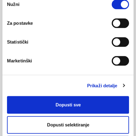
Nužni
pristanka
Za postavke
VEZANI SADRŽAJ
<
>
Statistički
15.04.2025.
Zašto mršavimo kad se zarazimo
Marketinški
24.12.2024.
Može li mikrobiota crijeva predvidjeti višestruki rizik
od bolesti?
Prikaži detalje
18.10.2024.
Istraživanja osi crijeva i pluća
Dopusti sve
25.06.2024.
Dopusti selektiranje
Povremeni post za zdravlje crijeva