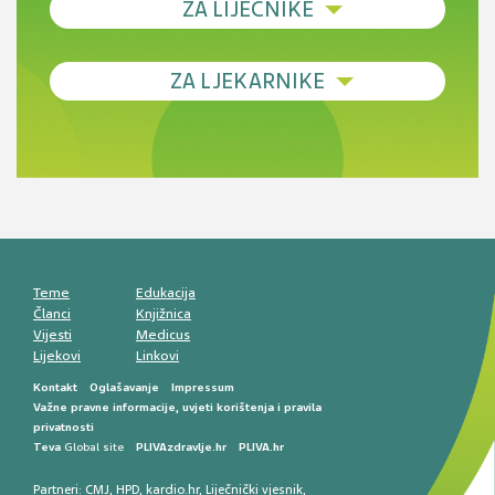
ZA LIJEČNIKE
Debljina - od prevencije do personalizirane
ZA LJEKARNIKE
terapije
Novi pogled na migrenu: komorbiditeti, spolne
razlike i nove terapije
Antikoagulansi u ljekarničkoj praksi –
komunikacija, adherencija i sigurnost
Muško urološko zdravlje: od funkcionalnih
smetnji do rane onkološke dijagnostike
Mentalno zdravlje muškaraca: skriveni rizici i
kliničke posljedice
Životni stil i kardiovaskularno zdravlje
muškaraca
Teme
Edukacija
Članci
Knjižnica
Vijesti
Medicus
Lijekovi
Linkovi
Kontakt
Oglašavanje
Impressum
Važne pravne informacije, uvjeti korištenja i pravila
privatnosti
Teva
Global site
PLIVAzdravlje.hr
PLIVA.hr
Partneri:
CMJ
,
HPD
,
kardio.hr
,
Liječnički vjesnik
,