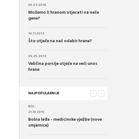
05.03.2016.
Možemo li hranom utjecati na naše
gene?
10.11.2013.
Što utječe na naš odabir hrane?
06.05.2013.
Veličina porcije utječe na veći unos
hrane
NAJPOPULARNIJE
<
>
BOL
21.10.2015.
Bolna leđa - medicinske vježbe (nove
smjernice)