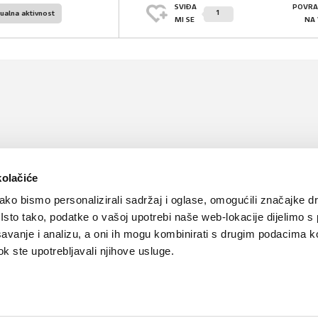
SVIĐA
POVRA
1
ualna aktivnost
MI SE
NA
kolačiće
ko bismo personalizirali sadržaj i oglase, omogućili značajke d
. Isto tako, podatke o vašoj upotrebi naše web-lokacije dijelimo s
avanje i analizu, a oni ih mogu kombinirati s drugim podacima k
 dok ste upotrebljavali njihove usluge.
Kontakt
Oglašavanje
Impressum
Važne pravne informacije, 
Teva
Global site
PLIVAzdravlje.hr
PLIVA.hr