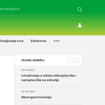
DEO KNJIŽNICA
Zatajivanje srca
Zdravstvo
>>>
VEZANI SADRŽAJ
<
>
25.01.2023.
Istraživanje o učinku mikroplastike i
nanoplastike na zdravlje
06.04.2017.
Neurogastronomija