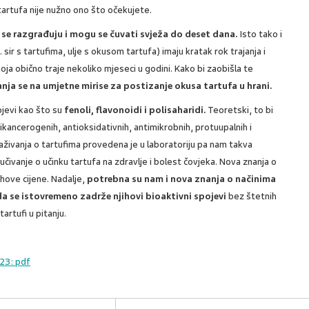
 tartufa nije nužno ono što očekujete.
 se razgrađuju i mogu se čuvati svježa do deset dana.
Isto tako i
. sir s tartufima, ulje s okusom tartufa) imaju kratak rok trajanja i
a obično traje nekoliko mjeseci u godini. Kako bi zaobišla te
nja se na umjetne mirise za postizanje okusa tartufa u hrani.
pojevi kao što su
fenoli, flavonoidi i polisaharidi.
Teoretski, to bi
ikancerogenih, antioksidativnih, antimikrobnih, protuupalnih i
traživanja o tartufima provedena je u laboratoriju pa nam takva
jučivanje o učinku tartufa na zdravlje i bolest čovjeka. Nova znanja o
ihove cijene. Nadalje,
potrebna su nam i nova znanja o načinima
 da se istovremeno zadrže njihovi bioaktivni spojevi
bez štetnih
artufi u pitanju.
023: pdf