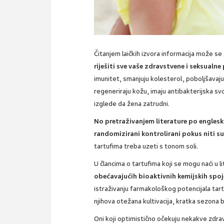
Čitanjem laičkih izvora informacija može se 
riješiti sve vaše zdravstvene i seksualne
imunitet, smanjuju kolesterol, poboljšavaju
regeneriraju kožu, imaju antibakterijska svo
izglede da žena zatrudni.
No pretraživanjem literature po engleski
randomizirani kontrolirani pokus niti s
tartufima treba uzeti s tonom soli.
U člancima o tartufima koji se mogu naći u l
obećavajućih bioaktivnih kemijskih spo
istraživanju farmakološkog potencijala tar
njihova otežana kultivacija, kratka sezona be
Oni koji optimistično očekuju nekakve zdrav