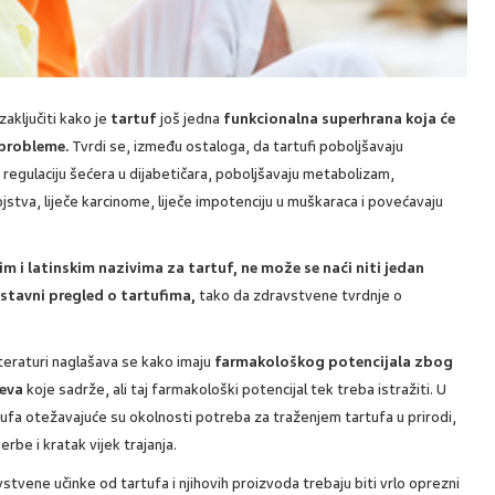
zaključiti kako je
tartuf
još jedna
funkcionalna superhrana koja će
 probleme.
Tvrdi se, između ostaloga, da tartufi poboljšavaju
 regulaciju šećera u dijabetičara, poboljšavaju metabolizam,
jstva, liječe karcinome, liječe impotenciju u muškaraca i povećavaju
m i latinskim nazivima za tartuf, ne može se naći niti jedan
ustavni pregled o tartufima,
tako da zdravstvene tvrdnje o
iteraturi naglašava se kako imaju
farmakološkog potencijala zbog
jeva
koje sadrže, ali taj farmakološki potencijal tek treba istražiti. U
tufa otežavajuće su okolnosti potreba za traženjem tartufa u prirodi,
rbe i kratak vijek trajanja.
stvene učinke od tartufa i njihovih proizvoda trebaju biti vrlo oprezni