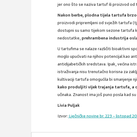
jer ono što se naziva tartuf ili proizvod od
Nakon berbe, plodna tijela tartufa brzo
proizvodi pripremljeni od svježih tartufa (tj
dostupni su samo tijekom sezone tartufa koj
nedostatke,
prehrambena industrija osla
U tartufima se nalaze različiti bioaktivni s
moglo upućivati na njihov potencijal kao ant
antidijabetičkih sredstava. Ipak, većina is
istraživanja nisu trenutačno korisna za zakl
kultivaciji tartufa omogućila bi smanjenje nj
kako produljiti vijek trajanja tartufa, a
učinaka. Znanost ima još puno posla kad su t
Livia Puljak
Izvor:
Lječničke novine br. 223 – listopad 2