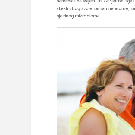
namirnica na svijetu uz kavijar beluga 
stekli zbog svoje zamamne arome, za k
njezinog mikrobioma.