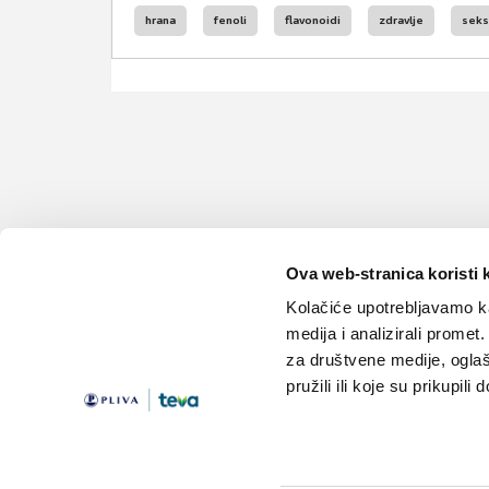
hrana
fenoli
flavonoidi
zdravlje
seks
Ova web-stranica koristi 
Kolačiće upotrebljavamo ka
medija i analizirali promet
za društvene medije, oglaš
pružili ili koje su prikupili
Teme
Edukacija
Članci
Knjižnica