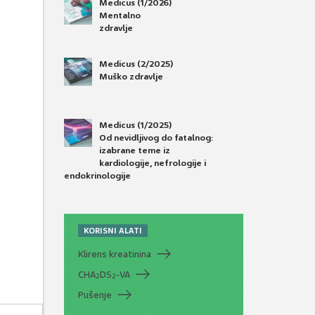
Medicus (1/2026)
Mentalno
zdravlje
Medicus (2/2025)
Muško zdravlje
Medicus (1/2025)
Od nevidljivog do fatalnog:
izabrane teme iz
kardiologije, nefrologije i
endokrinologije
KORISNI ALATI
Klirens kreatinina
CHA
DS
-VA
2
2
Pušenje