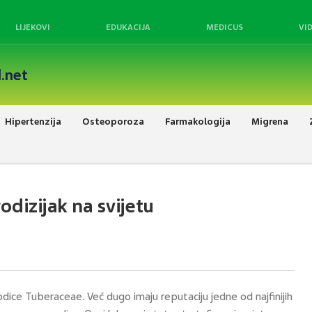
LIJEKOVI
EDUKACIJA
MEDICUS
VI
.net
Hipertenzija
Osteoporoza
Farmakologija
Migrena
rodizijak na svijetu
odice Tuberaceae. Već dugo imaju reputaciju jedne od najfinijih