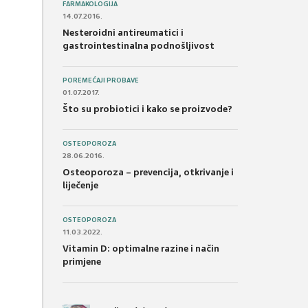
FARMAKOLOGIJA
14.07.2016.
Nesteroidni antireumatici i
gastrointestinalna podnošljivost
POREMEĆAJI PROBAVE
01.07.2017.
Što su probiotici i kako se proizvode?
OSTEOPOROZA
28.06.2016.
Osteoporoza – prevencija, otkrivanje i
liječenje
OSTEOPOROZA
11.03.2022.
Vitamin D: optimalne razine i način
primjene