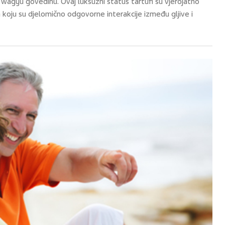
i wagyu govedinu. Ovaj luksuzni status tartufi su vjerojatno
oju su djelomično odgovorne interakcije između gljive i