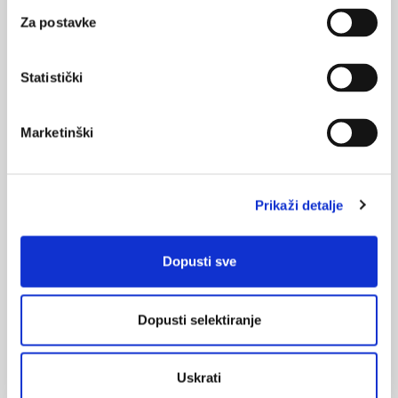
Za postavke
VEZANI SADRŽAJ
<
>
31.10.2024.
Statistički
Prelazak virusa sa životinje na čovjeka izazvao je
smrtonosnu epidemiju Marburga
Marketinški
13.10.2024.
Smrtonosni virus Marburg u porastu je u Ruandi
Prikaži detalje
05.10.2024.
Virus Marburg se širi u Ruandi
Dopusti sve
14.09.2024.
Uzgoj krzna mogao bi izazvati sljedeću pandemiju
Dopusti selektiranje
20.08.2024.
Što trebate znati o Oropouche virusnoj bolesti
Uskrati