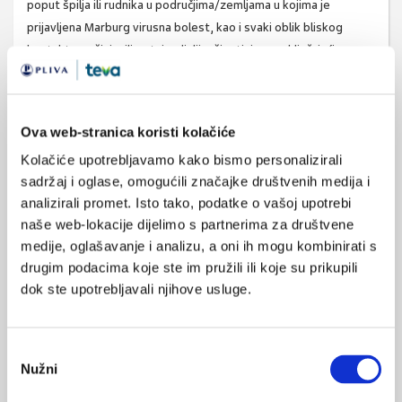
poput špilja ili rudnika u područjima/zemljama u kojima je
prijavljena Marburg virusna bolest, kao i svaki oblik bliskog
kontakta sa živim ili mrtvim divljim životinjama, uključujući
majmune, šumske antilope, glodavce i šišmiše, te manipulacija ili
konzumacija bilo koje vrste mesa divljih životinja.
Izvor:
Hrvatski zavod za javno zdravstvo
Ova web-stranica koristi kolačiće
Kolačiće upotrebljavamo kako bismo personalizirali
sadržaj i oglase, omogućili značajke društvenih medija i
analizirali promet. Isto tako, podatke o vašoj upotrebi
virusne bolesti
zoonoze
SVIĐA
naše web-lokacije dijelimo s partnerima za društvene
MI SE
epidemija
medije, oglašavanje i analizu, a oni ih mogu kombinirati s
0
drugim podacima koje ste im pružili ili koje su prikupili
hemoragijske bolesti
dok ste upotrebljavali njihove usluge.
POVRATAK
NA VRH
putovanje
Odabir
Nužni
pristanka