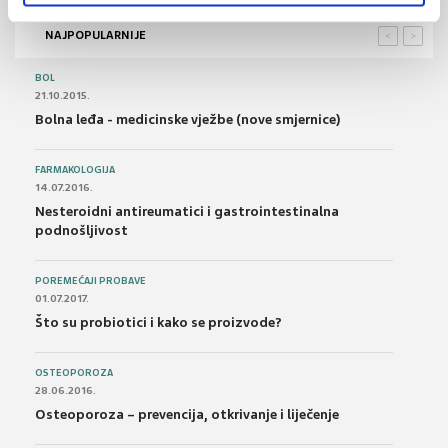
NAJPOPULARNIJE
<
>
BOL
21.10.2015.
Bolna leđa - medicinske vježbe (nove smjernice)
FARMAKOLOGIJA
14.07.2016.
Nesteroidni antireumatici i gastrointestinalna
podnošljivost
POREMEĆAJI PROBAVE
01.07.2017.
Što su probiotici i kako se proizvode?
OSTEOPOROZA
28.06.2016.
Osteoporoza – prevencija, otkrivanje i liječenje