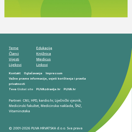
razlike i nove terapije
Antikoagulansi u ljekarničkoj praksi –
komunikacija, adherencija i sigurnost
Muško urološko zdravlje: od funkcionalnih
smetnji do rane onkološke dijagnostike
Mentalno zdravlje muškaraca: skriveni rizici i
kliničke posljedice
Životni stil i kardiovaskularno zdravlje
muškaraca
Teme
Edukacija
Članci
Knjižnica
Vijesti
Medicus
Lijekovi
Linkovi
Kontakt
Oglašavanje
Impressum
Važne pravne informacije, uvjeti korištenja i pravila
privatnosti
Teva
Global site
PLIVAzdravlje.hr
PLIVA.hr
Partneri:
CMJ
,
HPD
,
kardio.hr
,
Liječnički vjesnik
,
Medicinski fakultet
,
Medicinska naklada
,
ŠNZ
,
Vitaminoteka
© 2001-2026 PLIVA HRVATSKA d.o.o. Sva prava