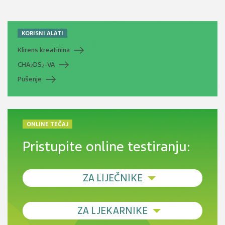
KORISNI ALATI
Klirens kreatinina
CHA
DS
-VA
2
2
Pušenje
ONLINE TEČAJ
Pristupite online testiranju:
ZA LIJEČNIKE
Debljina - od prevencije do personalizirane
ZA LJEKARNIKE
terapije
Novi pogled na migrenu: komorbiditeti, spolne