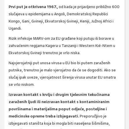
Prvi put je otkrivena 1967.,
od kada je prijavljeno približno 600
slučajeva u epidemijama u Angoli, Demokratskoj Republici
Kongo, Gani, Gvineji, Ekvatorskoj Gvineji, Keniji, Južnoj Africi i
Ugandi.
Rizik infekcije MARV-om za EU građane koji putuju ili borave u
zahvaćenim regijama Kagera u Tanzaniji i Western Kié-Ntem u
Ekvatorskoj Gvineji trenutno je vrlo niska.
Najvjerojatniji put unosa virusa u EU bio bi putem zaraženih
putnika, trenutno je malo vjerojatno da će se dogoditi. Ako se
slučaj ipak uveze, vjerojatnost širenja virusa unutar EU smatra
se vrlo niskom.
Izravan kontakt s krvlju i drugim tjelesnim tekućinama
zaraženih ljudi ili neizravan kontakt s kontaminiranim
površinama i materijalima poput odjeće, posteljine i
medicinske opreme treba izbjegavati.
Preporučljivo je
izbjegavati staništa koja bi mogla biti naseljena šišmišima,