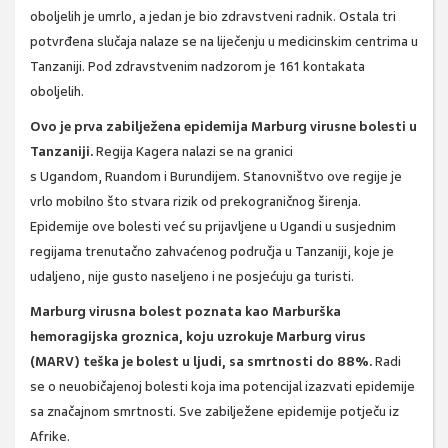
oboljelih je umrlo, a jedan je bio zdravstveni radnik. Ostala tri
potvrđena slučaja nalaze se na liječenju u medicinskim centrima u
Tanzaniji. Pod zdravstvenim nadzorom je 161 kontakata
oboljelih.
Ovo je prva zabilježena epidemija Marburg virusne bolesti u
Tanzaniji.
Regija Kagera nalazi se na granici
s
Ugandom
,
Ruandom
i
Burundijem
. Stanovništvo ove regije je
vrlo mobilno što stvara rizik od prekograničnog širenja.
Epidemije ove bolesti već su prijavljene u Ugandi u susjednim
regijama trenutačno zahvaćenog područja u Tanzaniji, koje je
udaljeno, nije gusto naseljeno i ne posjećuju ga turisti.
Marburg virusna bolest poznata kao Marburška
hemoragijska groznica, koju uzrokuje Marburg virus
(MARV) teška je bolest u ljudi, sa smrtnosti do 88%.
Radi
se o neuobičajenoj bolesti koja ima potencijal izazvati epidemije
sa značajnom smrtnosti. Sve zabilježene epidemije potječu iz
Afrike.