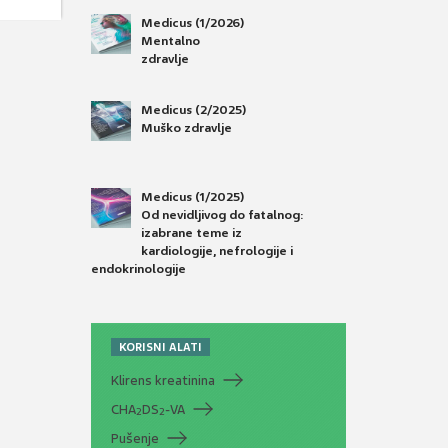
Medicus (1/2026)
Mentalno
zdravlje
Medicus (2/2025)
Muško zdravlje
Medicus (1/2025)
Od nevidljivog do fatalnog:
izabrane teme iz
kardiologije, nefrologije i
endokrinologije
KORISNI ALATI
Klirens kreatinina
CHA
DS
-VA
2
2
Pušenje