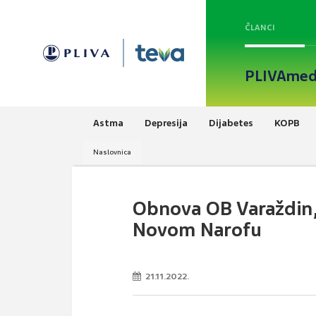
ČLANCI
PLIVAmed
Astma
Depresija
Dijabetes
KOPB
Naslovnica
Obnova OB Varaždin, 
Novom Narofu
21.11.2022.