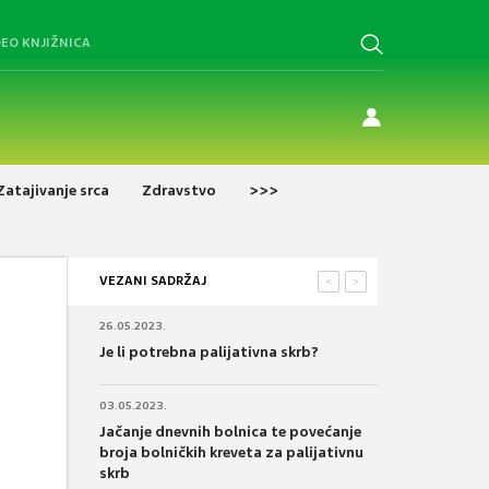
DEO KNJIŽNICA
Zatajivanje srca
Zdravstvo
>>>
VEZANI SADRŽAJ
<
>
26.05.2023.
Je li potrebna palijativna skrb?
03.05.2023.
Jačanje dnevnih bolnica te povećanje
broja bolničkih kreveta za palijativnu
skrb