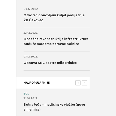
30.12.2022.
Otvoren obnovljeni Odjel pedijatrije
ŽB Čakovec
22.12.2022.
Opsežna rekonstrukcija infrastrukture
buduće moderne zarazne bolnice
07.12.2022.
Obnova KBC Sestre milosrdnice
NAJPOPULARNIJE
<
>
BOL
21.10.2015.
Bolna leđa - medicinske vježbe (nove
smjernice)