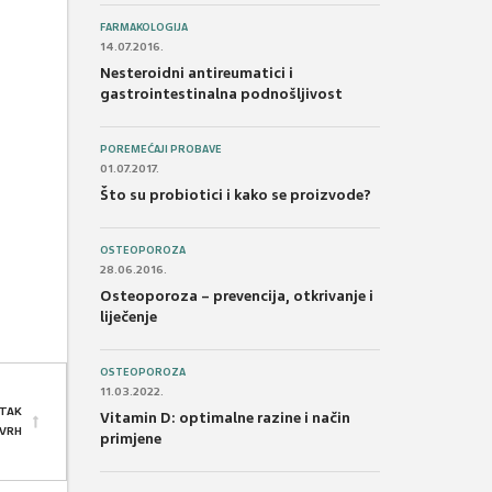
FARMAKOLOGIJA
14.07.2016.
Nesteroidni antireumatici i
gastrointestinalna podnošljivost
POREMEĆAJI PROBAVE
01.07.2017.
Što su probiotici i kako se proizvode?
OSTEOPOROZA
28.06.2016.
Osteoporoza – prevencija, otkrivanje i
liječenje
OSTEOPOROZA
11.03.2022.
TAK
Vitamin D: optimalne razine i način
 VRH
primjene