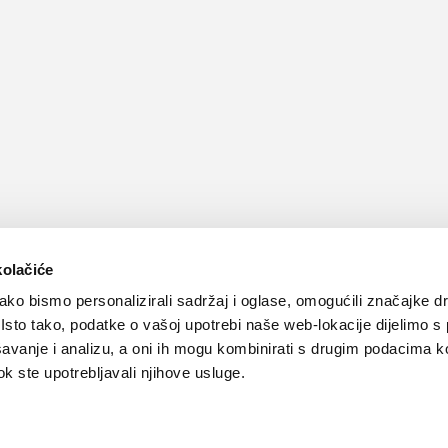
kolačiće
ko bismo personalizirali sadržaj i oglase, omogućili značajke d
. Isto tako, podatke o vašoj upotrebi naše web-lokacije dijelimo s
avanje i analizu, a oni ih mogu kombinirati s drugim podacima k
 dok ste upotrebljavali njihove usluge.
Kontakt
Oglašavanje
Impressum
Važne pravne informacije, 