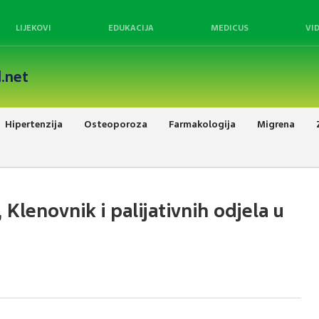
LIJEKOVI
EDUKACIJA
MEDICUS
VI
.net
Hipertenzija
Osteoporoza
Farmakologija
Migrena
Klenovnik i palijativnih odjela u