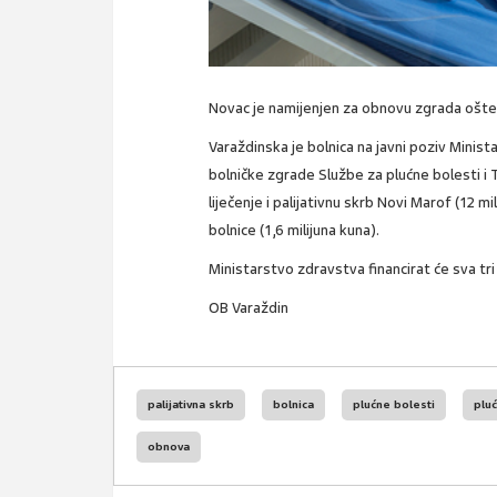
Novac je namijenjen za obnovu zgrada ošte
Varaždinska je bolnica na javni poziv Minist
bolničke zgrade Službe za plućne bolesti i 
liječenje i palijativnu skrb Novi Marof (12 
bolnice (1,6 milijuna kuna).
Ministarstvo zdravstva financirat će sva t
OB Varaždin
palijativna skrb
bolnica
plućne bolesti
pluć
obnova