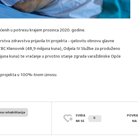
ćenih u potresu krajem prosinca 2020. godine.
arstva zdravstva prijavila tri projekta - cjelovitu obnovu glavne
TBC Klenovnik (48,9 milijuna kuna), Odjela IV Službe za produženo
milijuna kuna) te vraćanje u prvotno stanje zgrada varaždinske Opće
ri projekta u 100%-tnom iznosu.
na rehabilitacija
SVIĐA
POVRA
0
MI SE
NA