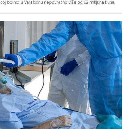
oj bolnici u Varaždinu nepovratno više od 62 milijuna kuna.