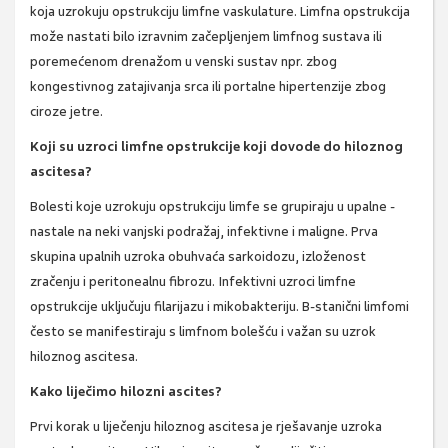
koja uzrokuju opstrukciju limfne vaskulature. Limfna opstrukcija
može nastati bilo izravnim začepljenjem limfnog sustava ili
poremećenom drenažom u venski sustav npr. zbog
kongestivnog zatajivanja srca ili portalne hipertenzije zbog
ciroze jetre.
Koji su uzroci limfne opstrukcije koji dovode do hiloznog
ascitesa?
Bolesti koje uzrokuju opstrukciju limfe se grupiraju u upalne -
nastale na neki vanjski podražaj, infektivne i maligne. Prva
skupina upalnih uzroka obuhvaća sarkoidozu, izloženost
zračenju i peritonealnu fibrozu. Infektivni uzroci limfne
opstrukcije uključuju filarijazu i mikobakteriju. B-stanični limfomi
često se manifestiraju s limfnom bolešću i važan su uzrok
hiloznog ascitesa.
Kako liječimo hilozni ascites?
Prvi korak u liječenju hiloznog ascitesa je rješavanje uzroka