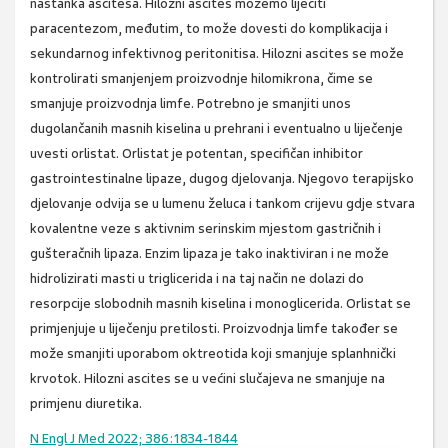
nastanka ascitesa. Hilozni ascites možemo liječiti
paracentezom, međutim, to može dovesti do komplikacija i
sekundarnog infektivnog peritonitisa. Hilozni ascites se može
kontrolirati smanjenjem proizvodnje hilomikrona, čime se
smanjuje proizvodnja limfe. Potrebno je smanjiti unos
dugolančanih masnih kiselina u prehrani i eventualno u liječenje
uvesti orlistat. Orlistat je potentan, specifičan inhibitor
gastrointestinalne lipaze, dugog djelovanja. Njegovo terapijsko
djelovanje odvija se u lumenu želuca i tankom crijevu gdje stvara
kovalentne veze s aktivnim serinskim mjestom gastričnih i
gušteračnih lipaza. Enzim lipaza je tako inaktiviran i ne može
hidrolizirati masti u triglicerida i na taj način ne dolazi do
resorpcije slobodnih masnih kiselina i monoglicerida. Orlistat se
primjenjuje u liječenju pretilosti. Proizvodnja limfe također se
može smanjiti uporabom oktreotida koji smanjuje splanhnički
krvotok. Hilozni ascites se u većini slučajeva ne smanjuje na
primjenu diuretika.
N Engl J Med 2022; 386:1834-1844