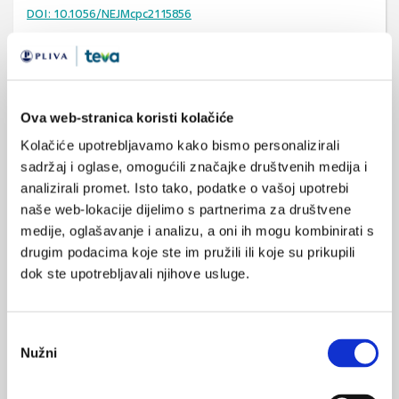
DOI: 10.1056/NEJMcpc2115856
ascites
jetra
SVIĐA
Ova web-stranica koristi kolačiće
portalna hipertenzija
MI SE
Kolačiće upotrebljavamo kako bismo personalizirali
1
hilozni ascites
hilomikroni
sadržaj i oglase, omogućili značajke društvenih medija i
analizirali promet. Isto tako, podatke o vašoj upotrebi
POVRATAK
orlistat
zatajivanje srca
NA VRH
naše web-lokacije dijelimo s partnerima za društvene
kongestivni simptomi
medije, oglašavanje i analizu, a oni ih mogu kombinirati s
drugim podacima koje ste im pružili ili koje su prikupili
dok ste upotrebljavali njihove usluge.
Odabir
VEZANI SADRŽAJ
<
>
Nužni
pristanka
17.12.2024.