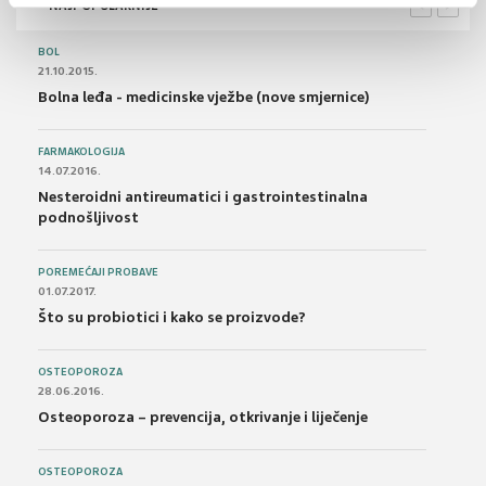
NAJPOPULARNIJE
<
>
BOL
21.10.2015.
Bolna leđa - medicinske vježbe (nove smjernice)
FARMAKOLOGIJA
14.07.2016.
Nesteroidni antireumatici i gastrointestinalna
podnošljivost
POREMEĆAJI PROBAVE
01.07.2017.
Što su probiotici i kako se proizvode?
OSTEOPOROZA
28.06.2016.
Osteoporoza – prevencija, otkrivanje i liječenje
OSTEOPOROZA