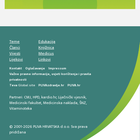
komunikacija, adherencija i sigurnost
Muško urološko zdravlje: od funkcionalnih
smetnji do rane onkološke dijagnostike
Mentalno zdravlje muškaraca: skriveni rizici i
kliničke posljedice
Životni stil i kardiovaskularno zdravlje
muškaraca
Teme
Edukacija
Članci
Knjižnica
Vijesti
Medicus
Lijekovi
Linkovi
Kontakt
Oglašavanje
Impressum
Važne pravne informacije, uvjeti korištenja i pravila
privatnosti
Teva
Global site
PLIVAzdravlje.hr
PLIVA.hr
Partneri:
CMJ
,
HPD
,
kardio.hr
,
Liječnički vjesnik
,
Medicinski fakultet
,
Medicinska naklada
,
ŠNZ
,
Vitaminoteka
© 2001-2026 PLIVA HRVATSKA d.o.o. Sva prava
pridržana