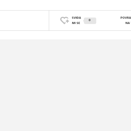
SVIĐA
POVRA
0
MI SE
NA