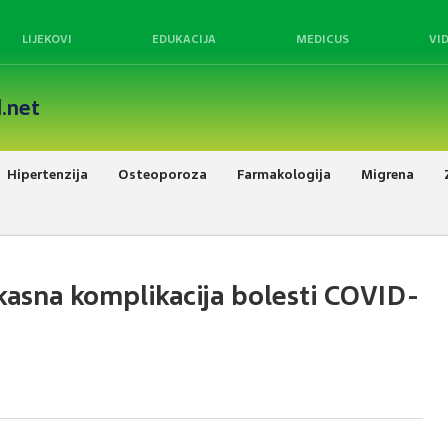
LIJEKOVI
EDUKACIJA
MEDICUS
VI
.net
Hipertenzija
Osteoporoza
Farmakologija
Migrena
 kasna komplikacija bolesti COVID-