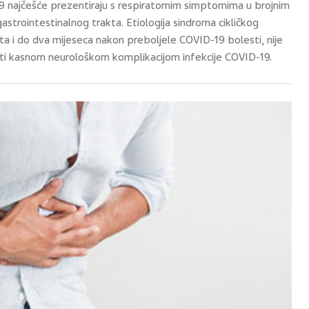
19 najčešće prezentiraju s respiratornim simptomima u brojnim
strointestinalnog trakta. Etiologija sindroma cikličkog
ata i do dva mijeseca nakon preboljele COVID-19 bolesti, nije
ti kasnom neurološkom komplikacijom infekcije COVID-19.