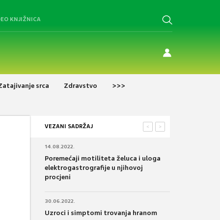
DEO KNJIŽNICA
Zatajivanje srca
Zdravstvo
>>>
VEZANI SADRŽAJ
<
>
14.08.2022.
Poremećaji motiliteta želuca i uloga
elektrogastrografije u njihovoj
procjeni
30.06.2022.
Uzroci i simptomi trovanja hranom