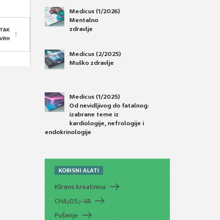
Medicus (1/2026)
Mentalno
zdravlje
TAK
 VRH
Medicus (2/2025)
Muško zdravlje
Medicus (1/2025)
Od nevidljivog do fatalnog:
izabrane teme iz
kardiologije, nefrologije i
endokrinologije
KORISNI ALATI
Klirens kreatinina
CHA
DS
-VA
2
2
Pušenje