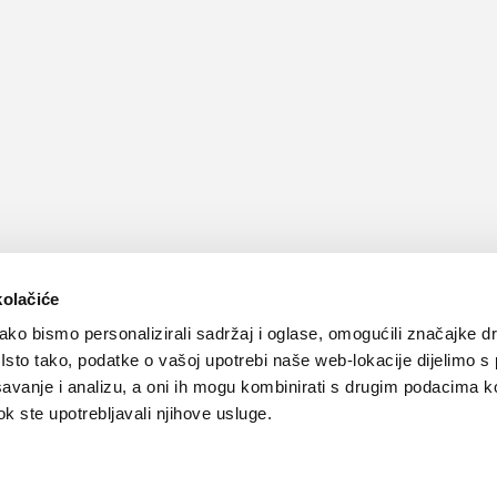
kolačiće
ko bismo personalizirali sadržaj i oglase, omogućili značajke d
. Isto tako, podatke o vašoj upotrebi naše web-lokacije dijelimo s
avanje i analizu, a oni ih mogu kombinirati s drugim podacima k
 dok ste upotrebljavali njihove usluge.
Kontakt
Oglašavanje
Impressum
Važne pravne informacije, 