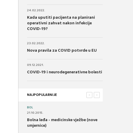
24.02.2022.
Kada uputiti pacijenta na planirani
operativni zahvat nakon infekcije
COVID-19?
23.02.2022.
Nova pravila za COVID potvrde u EU
09.12.2021.
COVID-19 i neurodegenerativne bolesti
NAJPOPULARNIJE
<
>
BOL
21.10.2015.
Bolna leđa - medicinske vježbe (nove
smjernice)