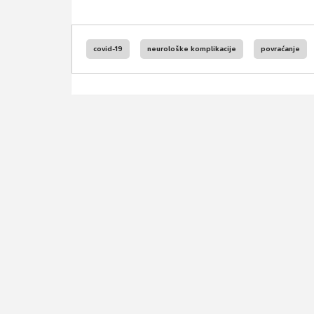
covid-19
neurološke komplikacije
povraćanje