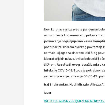
Novi koronavirus izazvao je pandemiju bole
ovom bolesti.
U ovome radu prikazani su 
povraćanje pojavljuje kao kasna kompli
postupak za sindrom cikličkog povraćanja (S
normale. Dijagnoza sindroma cikličkog povr
laboratorijskih nalaza. Svi su bolesnici lij
SCP-om.
Rezultati ovog istraživanja u
infekcije COVID-19.
Stoga je potrebno razm
nedavno preboljeli infekciju COVID-19 i prim
Iraj Shahramian, Hadi Mirazie, Alireza 
Izvor:
INFEKTOL GLASN 2021;41(2):66-69 https://