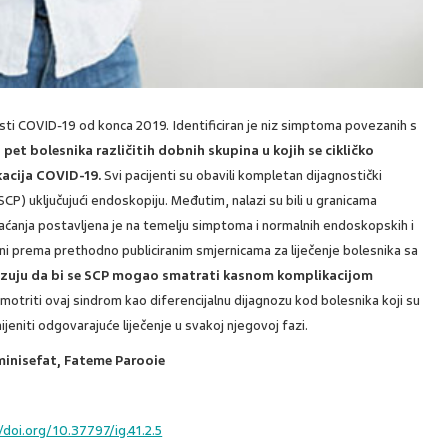
sti COVID-19 od konca 2019. Identificiran je niz simptoma povezanih s
pet bolesnika različitih dobnih skupina u kojih se cikličko
kacija COVID-19.
Svi pacijenti su obavili kompletan dijagnostički
CP) uključujući endoskopiju. Međutim, nalazi su bili u granicama
aćanja postavljena je na temelju simptoma i normalnih endoskopskih i
ečeni prema prethodno publiciranim smjernicama za liječenje bolesnika sa
kazuju da bi se SCP mogao smatrati kasnom komplikacijom
otriti ovaj sindrom kao diferencijalnu dijagnozu kod bolesnika koji su
ijeniti odgovarajuće liječenje u svakoj njegovoj fazi.
Aminisefat, Fateme Parooie
doi.org/10.37797/ig.41.2.5