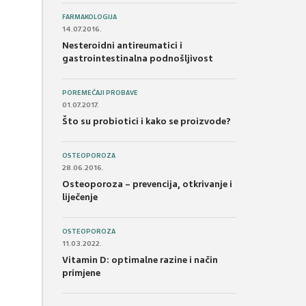
FARMAKOLOGIJA
14.07.2016.
Nesteroidni antireumatici i
gastrointestinalna podnošljivost
POREMEĆAJI PROBAVE
01.07.2017.
Što su probiotici i kako se proizvode?
OSTEOPOROZA
28.06.2016.
Osteoporoza – prevencija, otkrivanje i
liječenje
OSTEOPOROZA
11.03.2022.
Vitamin D: optimalne razine i način
primjene