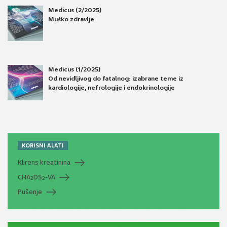
Medicus (2/2025)
Muško zdravlje
Medicus (1/2025)
Od nevidljivog do fatalnog: izabrane teme iz
kardiologije, nefrologije i endokrinologije
KORISNI ALATI
Klirens kreatinina
CHA
DS
-VA
2
2
Pušenje