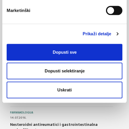
COVID-19 pandemije i potresa
Marketinški
14.08.2020.
COVID-19: kriza mentalnog zdravlja
Prikaži detalje
23.02.2020.
Poremećaji mentalnog zdravlja vezani uz upotrebu
kanabisa u trudnoći
Dopusti sve
Dopusti selektiranje
NAJPOPULARNIJE
<
>
BOL
Uskrati
21.10.2015.
Bolna leđa - medicinske vježbe (nove smjernice)
FARMAKOLOGIJA
14.07.2016.
Nesteroidni antireumatici i gastrointestinalna