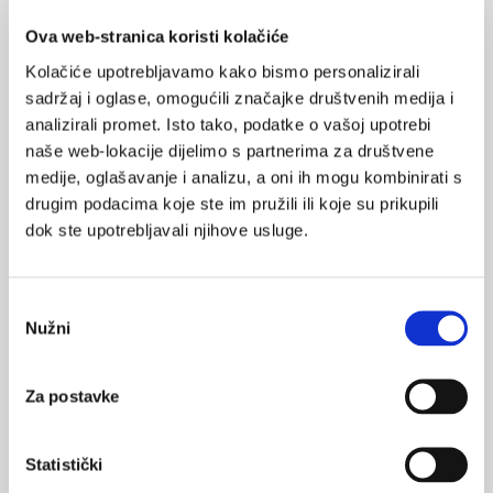
MI SE
0
Ova web-stranica koristi kolačiće
pandemija
potres
Kolačiće upotrebljavamo kako bismo personalizirali
POVRATAK
psihologija
sadržaj i oglase, omogućili značajke društvenih medija i
NA VRH
analizirali promet. Isto tako, podatke o vašoj upotrebi
naše web-lokacije dijelimo s partnerima za društvene
medije, oglašavanje i analizu, a oni ih mogu kombinirati s
drugim podacima koje ste im pružili ili koje su prikupili
dok ste upotrebljavali njihove usluge.
VEZANI SADRŽAJ
<
>
10.02.2021.
Odabir
Za članove HLK-a organiziran mentalni treninng:
Nužni
Pokreni promjenu
pristanka
12.10.2020.
Za postavke
Mentalno zdravlje mladih u Hrvatskoj
Statistički
24.09.2020.
Mentalno zdravlje i krizne intervencije tijekom