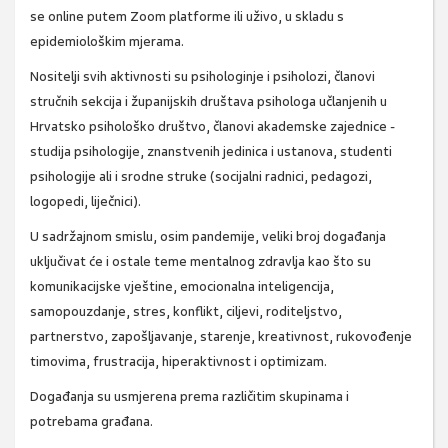
se online putem Zoom platforme ili uživo, u skladu s
epidemiološkim mjerama.
Nositelji svih aktivnosti su psihologinje i psiholozi, članovi
stručnih sekcija i županijskih društava psihologa učlanjenih u
Hrvatsko psihološko društvo, članovi akademske zajednice -
studija psihologije, znanstvenih jedinica i ustanova, studenti
psihologije ali i srodne struke (socijalni radnici, pedagozi,
logopedi, liječnici).
U sadržajnom smislu, osim pandemije, veliki broj događanja
uključivat će i ostale teme mentalnog zdravlja kao što su
komunikacijske vještine, emocionalna inteligencija,
samopouzdanje, stres, konflikt, ciljevi, roditeljstvo,
partnerstvo, zapošljavanje, starenje, kreativnost, rukovođenje
timovima, frustracija, hiperaktivnost i optimizam.
Događanja su usmjerena prema različitim skupinama i
potrebama građana.