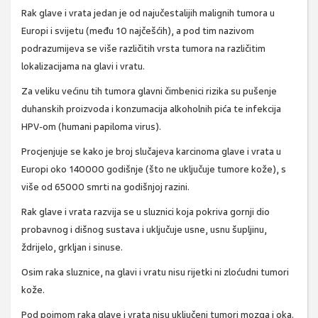
Rak glave i vrata jedan je od najučestalijih malignih tumora u
Europi i svijetu (među 10 najčešćih), a pod tim nazivom
podrazumijeva se više različitih vrsta tumora na različitim
lokalizacijama na glavi i vratu.
Za veliku većinu tih tumora glavni čimbenici rizika su pušenje
duhanskih proizvoda i konzumacija alkoholnih pića te infekcija
HPV-om (humani papiloma virus).
Procjenjuje se kako je broj slučajeva karcinoma glave i vrata u
Europi oko 140000 godišnje (što ne uključuje tumore kože), s
više od 65000 smrti na godišnjoj razini.
Rak glave i vrata razvija se u sluznici koja pokriva gornji dio
probavnog i dišnog sustava i uključuje usne, usnu šupljinu,
ždrijelo, grkljan i sinuse.
Osim raka sluznice, na glavi i vratu nisu rijetki ni zloćudni tumori
kože.
Pod pojmom raka glave i vrata nisu uključeni tumori mozga i oka.