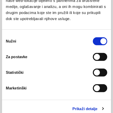
naše web-lokacije dijelimo s partnerima za društvene
Ako se tumor glave i vrata otkrije na vrijeme, liječenje je
medije, oglašavanje i analizu, a oni ih mogu kombinirati s
najčešće uspješno.
drugim podacima koje ste im pružili ili koje su prikupili
Izvor:
Hrvatski zavod za zdravstveno osiguranje
dok ste upotrebljavali njihove usluge.
Odabir
SVIĐA
Nužni
MI SE
pristanka
rak glave
rak grla
vrat
0
maksilofacijalna kirurgija
Za postavke
POVRATAK
NA VRH
Statistički
Marketinški
VEZANI SADRŽAJ
14.04.2023.
Prikaži detalje
Tjedan svjesnosti o karcinomu usne šupljine, glave i