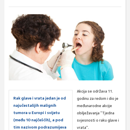
Akcija se održava 11.
Rak glave i vrata jedan je od
godinu za redom i dio je
najučestalijih malignih
međunarodne akcije
tumora u Europi i svijetu
obilježavanja "Tjedna
(među 10 najčešćih), a pod
svjesnosti o raku glave i
tim nazivom podrazumijeva
vrata".