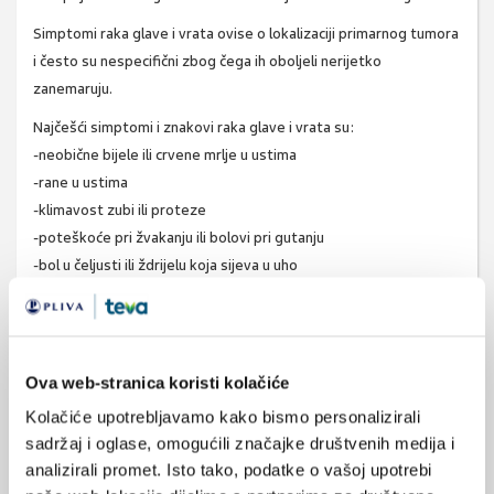
Simptomi raka glave i vrata ovise o lokalizaciji primarnog tumora
i često su nespecifični zbog čega ih oboljeli nerijetko
zanemaruju.
Najčešći simptomi i znakovi raka glave i vrata su:
-neobične bijele ili crvene mrlje u ustima
-rane u ustima
-klimavost zubi ili proteze
-poteškoće pri žvakanju ili bolovi pri gutanju
-bol u čeljusti ili ždrijelu koja sijeva u uho
-produljena promuklost ili promjene u tonu glasa
-uporna grlobolja
-čvor ili oteklina na vratu
-trajno začepljen nos ili česta krvarenja iz nosa
Ova web-stranica koristi kolačiće
-oteklina na licu
Kolačiće upotrebljavamo kako bismo personalizirali
-gubitak osjeta u dijelu lica
sadržaj i oglase, omogućili značajke društvenih medija i
-rane ili pigmentacije na koži glave i vrata
analizirali promet. Isto tako, podatke o vašoj upotrebi