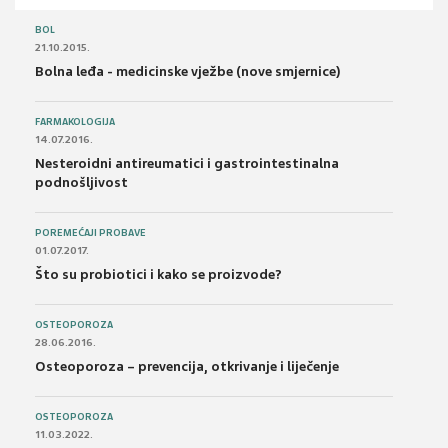
BOL
21.10.2015.
Bolna leđa - medicinske vježbe (nove smjernice)
FARMAKOLOGIJA
14.07.2016.
Nesteroidni antireumatici i gastrointestinalna
podnošljivost
POREMEĆAJI PROBAVE
01.07.2017.
Što su probiotici i kako se proizvode?
OSTEOPOROZA
28.06.2016.
Osteoporoza – prevencija, otkrivanje i liječenje
OSTEOPOROZA
11.03.2022.