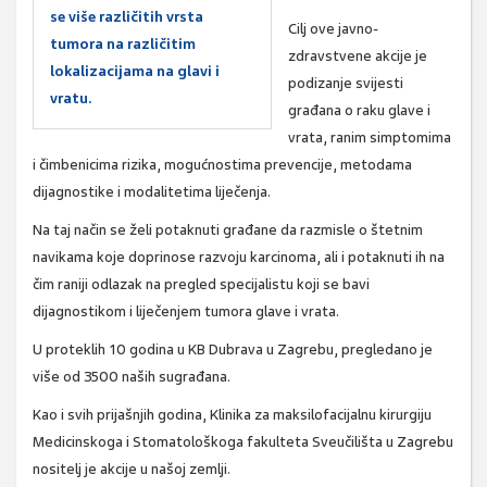
se više različitih vrsta
Cilj ove javno-
tumora na različitim
zdravstvene akcije je
lokalizacijama na glavi i
podizanje svijesti
vratu.
građana o raku glave i
vrata, ranim simptomima
i čimbenicima rizika, mogućnostima prevencije, metodama
dijagnostike i modalitetima liječenja.
Na taj način se želi potaknuti građane da razmisle o štetnim
navikama koje doprinose razvoju karcinoma, ali i potaknuti ih na
čim raniji odlazak na pregled specijalistu koji se bavi
dijagnostikom i liječenjem tumora glave i vrata.
U proteklih 10 godina u KB Dubrava u Zagrebu, pregledano je
više od 3500 naših sugrađana.
Kao i svih prijašnjih godina, Klinika za maksilofacijalnu kirurgiju
Medicinskoga i Stomatološkoga fakulteta Sveučilišta u Zagrebu
nositelj je akcije u našoj zemlji.