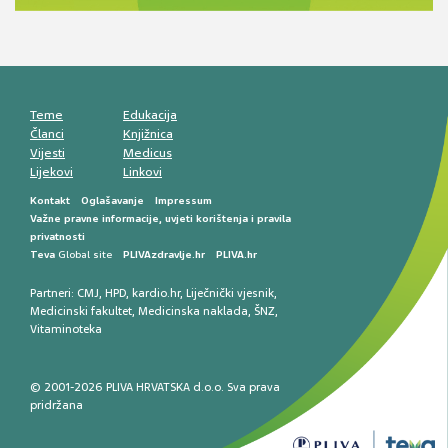
smetnji do rane onkološke dijagnostike
Mentalno zdravlje muškaraca: skriveni rizici i
kliničke posljedice
Životni stil i kardiovaskularno zdravlje
muškaraca
Teme
Edukacija
Članci
Knjižnica
Vijesti
Medicus
Lijekovi
Linkovi
Kontakt
Oglašavanje
Impressum
Važne pravne informacije, uvjeti korištenja i pravila
privatnosti
Teva
Global site
PLIVAzdravlje.hr
PLIVA.hr
Partneri:
CMJ
,
HPD
,
kardio.hr
,
Liječnički vjesnik
,
Medicinski fakultet
,
Medicinska naklada
,
ŠNZ
,
Vitaminoteka
© 2001-2026 PLIVA HRVATSKA d.o.o. Sva prava
pridržana