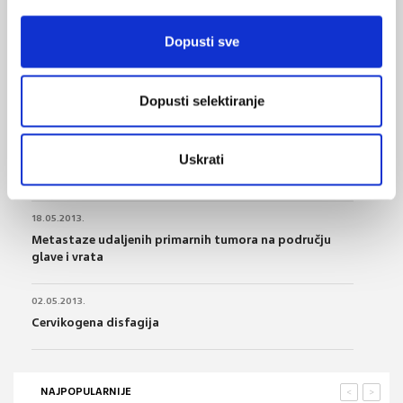
vrata
Dopusti sve
31.05.2018.
Smjernice za dijagnostiku raka dojke, pluća, glave i
vrata....
Dopusti selektiranje
04.09.2013.
Spolna predodređenost primarnog sijela melanoma
Uskrati
glave i vrata
18.05.2013.
Metastaze udaljenih primarnih tumora na području
glave i vrata
02.05.2013.
Cervikogena disfagija
NAJPOPULARNIJE
<
>