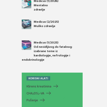
Medicus (1/2026)
Mentalno
zdravlje
Medicus (2/2025)
Muško zdravlje
Medicus (1/2025)
Od nevidljivog do fatalnog:
izabrane teme iz
kardiologije, nefrologije i
endokrinologije
KORISNI ALATI
Klirens kreatinina
CHA
DS
-VA
2
2
Pušenje