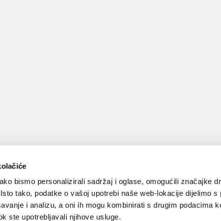
kolačiće
ko bismo personalizirali sadržaj i oglase, omogućili značajke d
. Isto tako, podatke o vašoj upotrebi naše web-lokacije dijelimo s
avanje i analizu, a oni ih mogu kombinirati s drugim podacima k
Kontakt
Oglašavanje
Impressum
Važne pravne informacije, 
 dok ste upotrebljavali njihove usluge.
Teva
Global site
PLIVAzdravlje.hr
PLIVA.hr