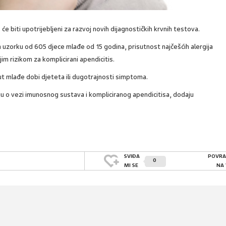
će biti upotrijebljeni za razvoj novih dijagnostičkih krvnih testova.
uzorku od 605 djece mlađe od 15 godina, prisutnost najčešćih alergija
im rizikom za komplicirani apendicitis.
ut mlađe dobi djeteta ili dugotrajnosti simptoma.
ju o vezi imunosnog sustava i kompliciranog apendicitisa, dodaju
SVIĐA
POVRA
0
MI SE
NA