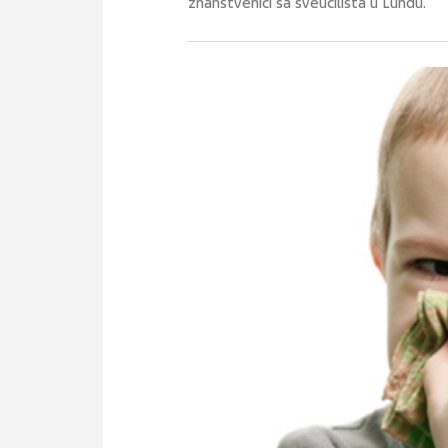
znanstvenici sa sveučilišta u Lundu.