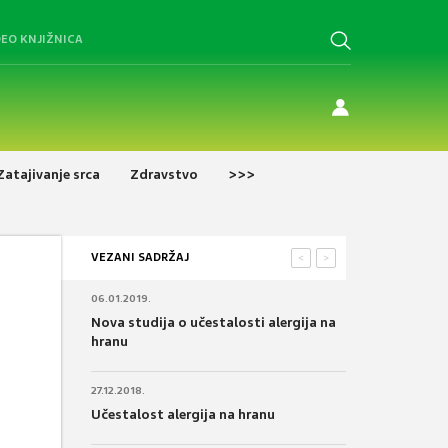
DEO KNJIŽNICA
Zatajivanje srca
Zdravstvo
>>>
VEZANI SADRŽAJ
<
>
06.01.2019.
Nova studija o učestalosti alergija na
hranu
27.12.2018.
Učestalost alergija na hranu