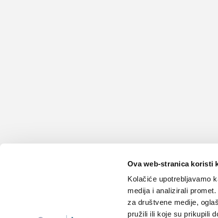
Ova web-stranica koristi 
Kolačiće upotrebljavamo ka
medija i analizirali promet
za društvene medije, oglaš
Teme
Edukacija
pružili ili koje su prikupili
Članci
Knjižnica