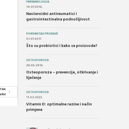
FARMAKOLOGIJA
14.07.2016.
Nesteroidni antireumatici i
gastrointestinalna podnošljivost
POREMEĆAJI PROBAVE
01.07.2017.
Što su probiotici i kako se proizvode?
OSTEOPOROZA
28.06.2016.
Osteoporoza – prevencija, otkrivanje i
liječenje
TAK
OSTEOPOROZA
 VRH
11.03.2022.
Vitamin D: optimalne razine i način
primjene