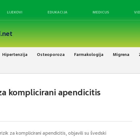
LIJEKOVI
EDUKACIJA
MEDICUS
VI
.net
Hipertenzija
Osteoporoza
Farmakologija
Migrena
 za komplicirani apendicitis
rizik za komplicirani apendicitis, objavili su švedski