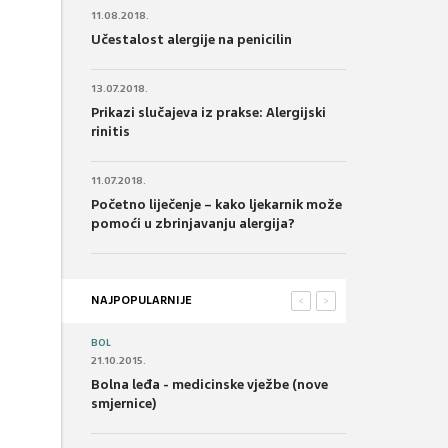
11.08.2018.
Učestalost alergije na penicilin
13.07.2018.
Prikazi slučajeva iz prakse: Alergijski
rinitis
11.07.2018.
Početno liječenje – kako ljekarnik može
pomoći u zbrinjavanju alergija?
NAJPOPULARNIJE
<
>
BOL
21.10.2015.
Bolna leđa - medicinske vježbe (nove
smjernice)