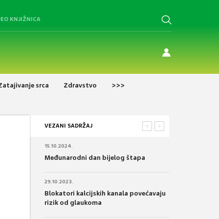
DEO KNJIŽNICA
Zatajivanje srca
Zdravstvo
>>>
VEZANI SADRŽAJ
<
>
15.10.2024.
Međunarodni dan bijelog štapa
29.10.2023.
Blokatori kalcijskih kanala povećavaju
rizik od glaukoma