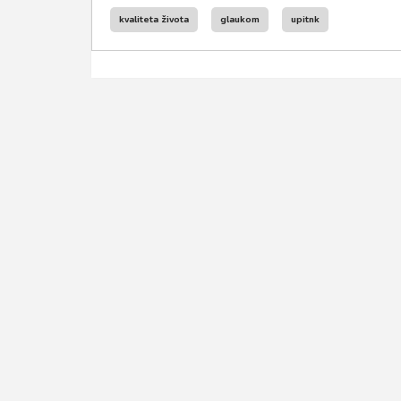
kvaliteta života
glaukom
upitnk