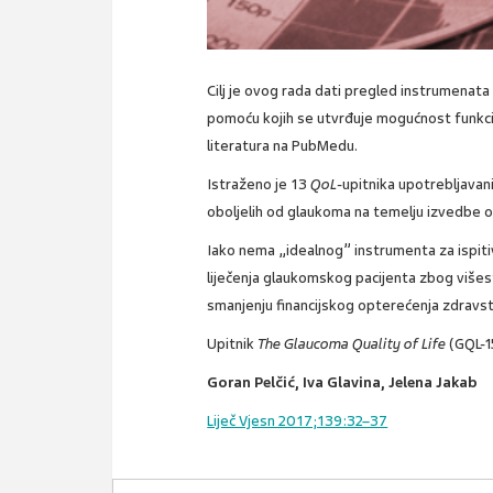
Cilj je ovog rada dati pregled instrumenata
pomoću kojih se utvrđuje mogućnost funkci
literatura na PubMedu.
Istraženo je 13
QoL
-upitnika upotrebljavan
oboljelih od glaukoma na temelju izvedbe od
Iako nema „idealnog” instrumenta za ispit
liječenja glaukomskog pacijenta zbog višestru
smanjenju financijskog opterećenja zdravs
Upitnik
The Glaucoma Quality of Life
(GQL-1
Goran Pelčić, Iva Glavina, Jelena Jakab
Liječ Vjesn 2017;139:32–37