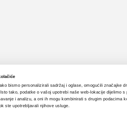
kolačiće
ko bismo personalizirali sadržaj i oglase, omogućili značajke d
. Isto tako, podatke o vašoj upotrebi naše web-lokacije dijelimo s
avanje i analizu, a oni ih mogu kombinirati s drugim podacima k
 dok ste upotrebljavali njihove usluge.
Kontakt
Oglašavanje
Impressum
Važne pravne informacije, 