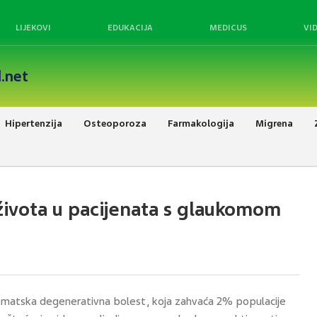
LIJEKOVI
EDUKACIJA
MEDICUS
VI
.net
Hipertenzija
Osteoporoza
Farmakologija
Migrena
e života u pacijenata s glaukomom
ptomatska degenerativna bolest, koja zahvaća 2% populacije