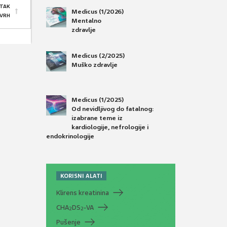
TAK
Medicus (1/2026)
 VRH
Mentalno
zdravlje
Medicus (2/2025)
Muško zdravlje
Medicus (1/2025)
Od nevidljivog do fatalnog:
izabrane teme iz
kardiologije, nefrologije i
endokrinologije
KORISNI ALATI
Klirens kreatinina
CHA
DS
-VA
2
2
Pušenje