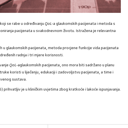
 koji se rabe u određivanju
QoL
-a glaukomskih pacijenata i metoda s
oniranja pacijenata u svakodnevnom životu. Istražena je relevantna
ih u glaukomskih pacijenata, metoda procjene funkcije vida pacijenata
ređenih radnja i tri mjere korisnosti.
ivanje
QoL
-aglaukomskih pacijenata, ono mora biti sadržano u planu
ke koristi u liječenju, edukaciji i zadovoljstvu pacijenata, a time i
tvenog sustava.
5) prihvatljiv je u kliničkim uvjetima zbog kratkoće i lakoće ispunjavanja.