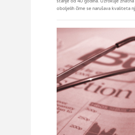
starije od 40 godina. Uzrokuje znatna
oboljelih čime se narušava kvaliteta n