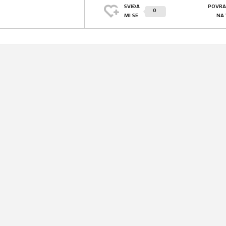
SVIĐA
POVRA
0
MI SE
NA