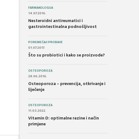
FARMAKOLOGIJA
14.07.2016.
Nesteroidni antireumatici i
gastrointestinalna podnošljivost
POREMEĆAJI PROBAVE
01.07.2017.
Što su probiotici i kako se proizvode?
OSTEOPOROZA
28.06.2016.
Osteoporoza – prevencija, otkrivanje i
liječenje
OSTEOPOROZA
11.03.2022.
Vitamin D: optimalne razine i način
primjene