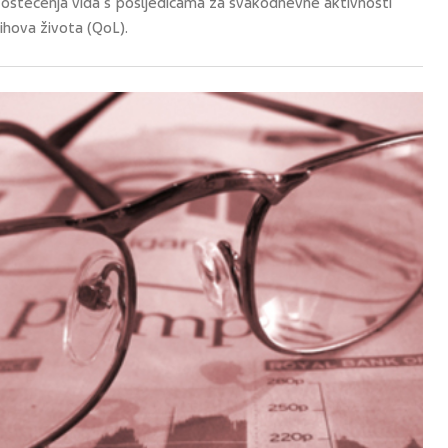
 oštećenja vida s posljedicama za svakodnevne aktivnosti
jihova života (QoL).