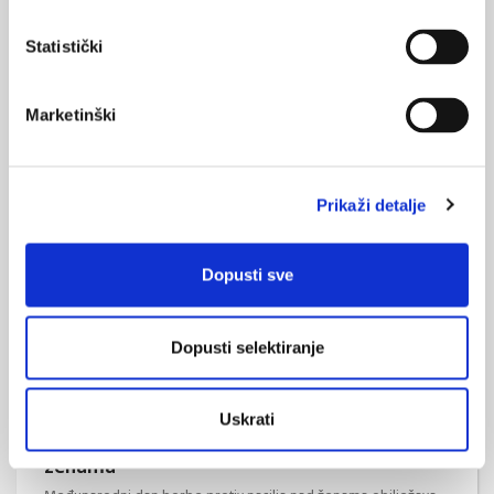
Statistički
Žene i ovisnosti: stigma, telescoping,
Marketinški
odgovor na traumu i usamljenost
Prosinac je mjesec borbe protiv ovisnosti, a u Klinici za
psihijatriju Vrapče je, uz podršku Grada Zagreb, 6. prosinca
2024. održan simpozij pod nazivom ‘Žene i ovisnosti’, na kojem
Prikaži detalje
je sudjelovalo preko 100 stručnjaka iz područja medicine,
socijalnog rada, pravosuđa i drugih relevantnih disciplina.
Dopusti sve
Dopusti selektiranje
Uskrati
Međunarodni dan borbe protiv nasilja nad
ženama