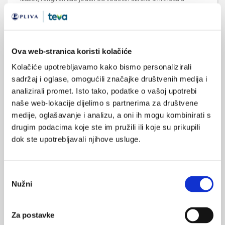
cijelom svijetu. Obuhvaćaju širok spektar poremećaja koji
zahvaćaju kardiovaskularni sustav, a to uključuje koronarnu
bolest, moždani udar, zatajivanje srca i bolest periferne
arterije. Postoje značajne spolne razlike u smislu prevalencija,
pojave simptoma, ishoda i ...
Ova web-stranica koristi kolačiće
Kolačiće upotrebljavamo kako bismo personalizirali
sadržaj i oglase, omogućili značajke društvenih medija i
analizirali promet. Isto tako, podatke o vašoj upotrebi
naše web-lokacije dijelimo s partnerima za društvene
medije, oglašavanje i analizu, a oni ih mogu kombinirati s
drugim podacima koje ste im pružili ili koje su prikupili
Učinci AGE inhibitora piridoksamina na kosti
dok ste upotrebljavali njihove usluge.
kod starijih žena s T2D
U starijih žena u postmenopauzi s dijabetesom tipa 2 (T2D),
liječenje piridoksaminom ima potencijal spriječiti prijelome i
Odabir
zaštititi koštano tkivo ciljanjem naprednih krajnjih proizvoda
glikacije, a također snižava razine A1c, ranog produkta glikacije.
Nužni
pristanka
Za postavke