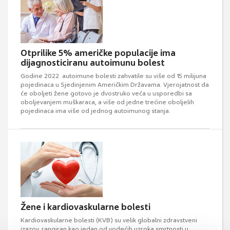
Otprilike 5% američke populacije ima
dijagnosticiranu autoimunu bolest
Godine 2022. autoimune bolesti zahvatile su više od 15 milijuna
pojedinaca u Sjedinjenim Američkim Državama. Vjerojatnost da
će oboljeti žene gotovo je dvostruko veća u usporedbi sa
oboljevanjem muškaraca, a više od jedne trećine oboljelih
pojedinaca ima više od jednog autoimunog stanja.
Žene i kardiovaskularne bolesti
Kardiovaskularne bolesti (KVB) su velik globalni zdravstveni
izazov, rangiran kao jedan od vodećih uzroka smrtnosti u