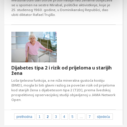
Međunarodni dan borbe protiv nasilja nad ženama obilježava
se u spomen na sestre Mirabal, političke aktivistkinje, koje je
25. studenog 1960. godine, u Dominikanskoj Republici, dao
ubiti diktator Rafael Trujillo.
Dijabetes tipa 2 i rizik od prijeloma u starijih
žena
Loša tjelesna funkcija, a ne niža mineralna gustoća kostiju
(BMD), mogla bi biti glavni razlog za povećan rizik od prijeloma
kod starijih žena s dijabetesom tipa 2 (T2D), prema švedskoj
prospektivnoj opservacijskoj studiji objavljenoj u JAMA Network
Open.
...
prethodna
1
2
3
4
5
7
sljedeća