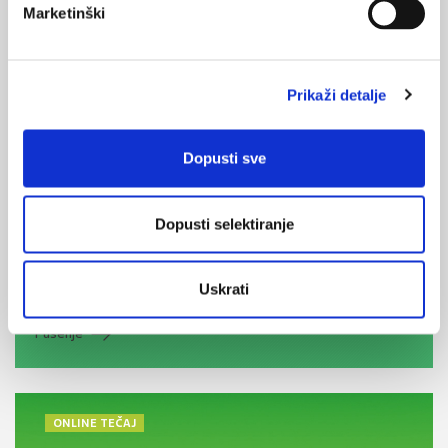
Marketinški
Medicus (1/2025)
Prikaži detalje
Od nevidljivog do fatalnog: izabrane teme iz
kardiologije, nefrologije i endokrinologije
Dopusti sve
Dopusti selektiranje
KORISNI ALATI
Klirens kreatinina
Uskrati
CHA
DS
-VA
2
2
Pušenje
ONLINE TEČAJ