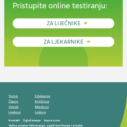
Pristupite online testiranju:
ZA LIJEČNIKE
Debljina - od prevencije do personalizirane
ZA LJEKARNIKE
terapije
Novi pogled na migrenu: komorbiditeti, spolne
razlike i nove terapije
Antikoagulansi u ljekarničkoj praksi –
komunikacija, adherencija i sigurnost
Muško urološko zdravlje: od funkcionalnih
smetnji do rane onkološke dijagnostike
Mentalno zdravlje muškaraca: skriveni rizici i
kliničke posljedice
Životni stil i kardiovaskularno zdravlje
muškaraca
Teme
Edukacija
Članci
Knjižnica
Vijesti
Medicus
Lijekovi
Linkovi
Kontakt
Oglašavanje
Impressum
Važne pravne informacije, uvjeti korištenja i pravila