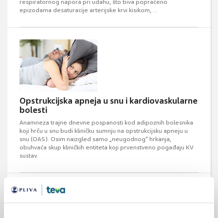
respiratornog napora pri udahu, što biva popraćeno
epizodama desaturacije arterijske krvi kisikom, ...
Opstrukcijska apneja u snu i kardiovaskularne
bolesti
Anamneza trajne dnevne pospanosti kod adipoznih bolesnika
koji hrču u snu budi kliničku sumnju na opstrukcijsku apneju u
snu (OAS). Osim naizgled samo „neugodnog“ hrkanja,
obuhvaća skup kliničkih entiteta koji prvenstveno pogađaju KV
sustav.