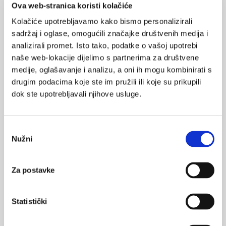
Ova web-stranica koristi kolačiće
Kolačiće upotrebljavamo kako bismo personalizirali
Epilepsija i spavanje u djece
sadržaj i oglase, omogućili značajke društvenih medija i
Cjelonoćna polisomnografija (PSG) studija u djece je zlatni
analizirali promet. Isto tako, podatke o vašoj upotrebi
standard za razlikovanje neepileptičkih od epileptičkih
naše web-lokacije dijelimo s partnerima za društvene
paroksizmalnih noćnih događaja i obično traje 6-8 sati.
Liječenje poremećaja spavanja u djece s epilepsijom
medije, oglašavanje i analizu, a oni ih mogu kombinirati s
omogućuje bolju kontrolu napadaja, poboljšava kvalitetu života
drugim podacima koje ste im pružili ili koje su prikupili
i dnevno funkcioniranje.
dok ste upotrebljavali njihove usluge.
sljedeća
prethodna
1
2
Odabir
Nužni
pristanka
Medicus (1/2026)
Mentalno
Za postavke
zdravlje
Statistički
Medicus (2/2025)
Muško zdravlje