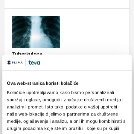
Tuberkuloza
Tuberkuloza je zarazna bolest uzrokovana štapi­ćastom
bakterijom Mycobacterium tuberculosis (MT). Prema podacima
SZO-a, oko trećina svjet­ske populacije zaražena je MT-om.
Hrvatska pripada području srednje visoke incidencije s 15/100
000 stanovnika.
Ova web-stranica koristi kolačiće
Kolačiće upotrebljavamo kako bismo personalizirali
sadržaj i oglase, omogućili značajke društvenih medija i
analizirali promet. Isto tako, podatke o vašoj upotrebi
naše web-lokacije dijelimo s partnerima za društvene
Medicus (1/2026)
medije, oglašavanje i analizu, a oni ih mogu kombinirati s
Mentalno
zdravlje
drugim podacima koje ste im pružili ili koje su prikupili