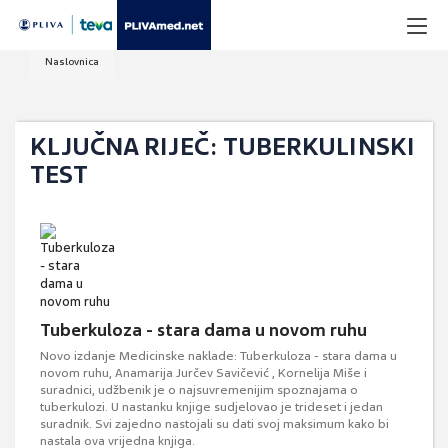
Naslovnica
KLJUČNA RIJEČ: TUBERKULINSKI
TEST
Tuberkuloza - stara dama u novom ruhu
Novo izdanje Medicinske naklade: Tuberkuloza - stara dama u
novom ruhu, Anamarija Jurčev Savičević , Kornelija Miše i
suradnici, udžbenik je o najsuvremenijim spoznajama o
tuberkulozi. U nastanku knjige sudjelovao je trideset i jedan
suradnik. Svi zajedno nastojali su dati svoj maksimum kako bi
nastala ova vrijedna knjiga.