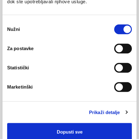
dok ste upotrebljavali njihove usluge.
Medicus (2/2025)
Odabir
Muško zdravlje
Nužni
pristanka
Za postavke
Medicus (1/2025)
Od nevidljivog do fatalnog: izabrane teme iz
kardiologije, nefrologije i endokrinologije
Statistički
Marketinški
KORISNI ALATI
Klirens kreatinina
Prikaži detalje
CHA
DS
-VA
2
2
Pušenje
Dopusti sve