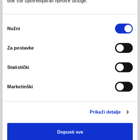
dok ste upotrebljavali njihove usluge.
Medicus (2/2025)
Odabir
Muško zdravlje
Nužni
pristanka
Za postavke
Medicus (1/2025)
Od nevidljivog do fatalnog: izabrane teme iz
kardiologije, nefrologije i endokrinologije
Statistički
Marketinški
KORISNI ALATI
Klirens kreatinina
Prikaži detalje
CHA
DS
-VA
2
2
Pušenje
Dopusti sve