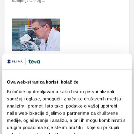
oboljenja tankog ...
Rak debelog crijeva - dijagnoza i klasifikacija
Za razvoj kolorektalnog karcinoma može trebati i nekoliko
godina, stoga je rana detekcija bolesti imperativ jer značajno
povećava šanse za izlječenje.
Ova web-stranica koristi kolačiće
Kolačiće upotrebljavamo kako bismo personalizirali
sljedeća
prethodna
1
2
3
sadržaj i oglase, omogućili značajke društvenih medija i
analizirali promet. Isto tako, podatke o vašoj upotrebi
naše web-lokacije dijelimo s partnerima za društvene
Medicus (1/2026)
medije, oglašavanje i analizu, a oni ih mogu kombinirati s
Mentalno
zdravlje
drugim podacima koje ste im pružili ili koje su prikupili