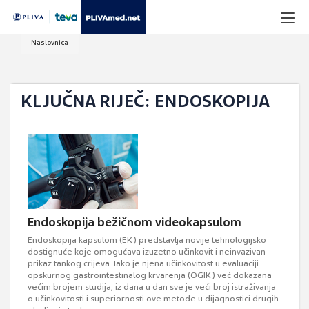
Naslovnica
KLJUČNA RIJEČ: ENDOSKOPIJA
Endoskopija bežičnom videokapsulom
Endoskopija kapsulom (EK) predstavlja novije tehnologijsko
dostignuće koje omogućava izuzetno učinkovit i neinvazivan
prikaz tankog crijeva. Iako je njena učinkovitost u evaluaciji
opskurnog gastrointestinalog krvarenja (OGIK) već dokazana
većim brojem studija, iz dana u dan sve je veći broj istraživanja
o učinkovitosti i superiornosti ove metode u dijagnostici drugih