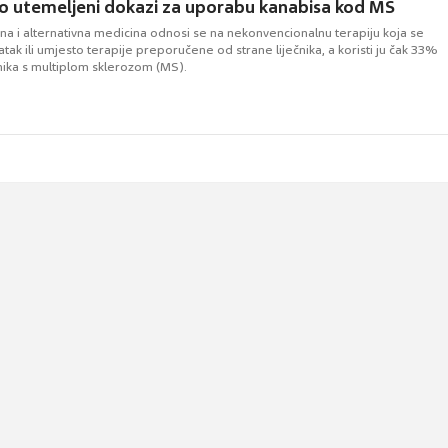
o utemeljeni dokazi za uporabu kanabisa kod MS
 i alternativna medicina odnosi se na nekonvencionalnu terapiju koja se
atak ili umjesto terapije preporučene od strane liječnika, a koristi ju čak 33%
ka s multiplom sklerozom (MS).