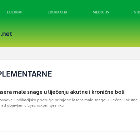
LIJEKOVI
EDUKACIJA
MEDICUS
VI
.net
MPLEMENTARNE
sera male snage u liječenju akutne i kronične boli
osnove i indikacijsko područje primjene lasera male snage u liječenju akutne
 rad objavljen u Liječničkom vjesniku.