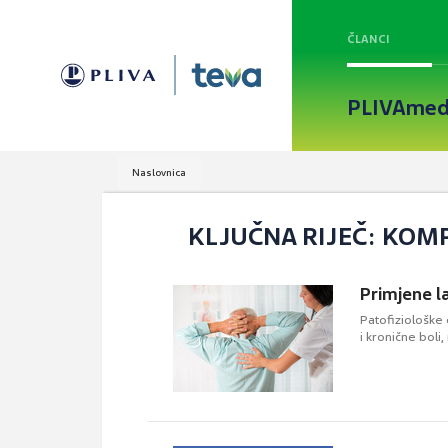
ČLANCI
PLIVAmed
Naslovnica
KLJUČNA RIJEČ: KO
Primjene la
Patofiziološke 
i kronične boli,