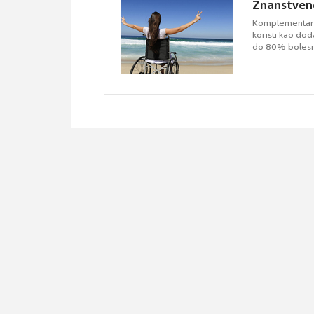
Znanstven
Komplementarna
koristi kao dod
do 80% bolesni