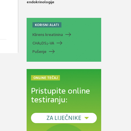
endokrinologije
KORISNI ALATI
Klirens kreatinina
CHA
DS
-VA
2
2
Pušenje
ONLINE TEČAJ
Pristupite online
testiranju:
ZA LIJEČNIKE