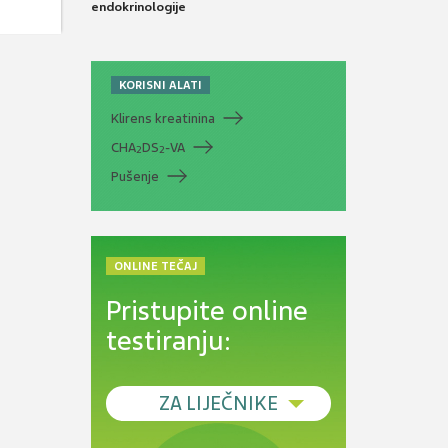
endokrinologije
KORISNI ALATI
Klirens kreatinina
CHA
DS
-VA
2
2
Pušenje
ONLINE TEČAJ
Pristupite online
testiranju:
ZA LIJEČNIKE