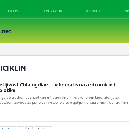
LIJEKOVI
EDUKACIJA
MEDICUS
VI
.net
ICIKLIN
sjetljivost Chlamydiae trachomatis na azitromicin i
biotike
mydiae trachomatis, izolirani u Nacionalnom referentnom laboratoriju za
vatskom zavodu za javno zdravstvo, bili su osjetljivi na azitromicin, doksiciklin i