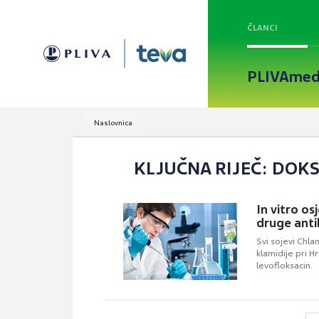
ČLANCI
PLIVAmed
Naslovnica
KLJUČNA RIJEČ: DOKS
In vitro o
druge anti
Svi sojevi Chla
klamidije pri Hr
levofloksacin.