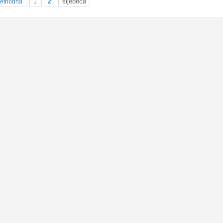
sljedeća
rethodna
1
2