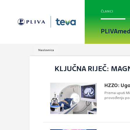
ČLANCI
PLIVAmed
Naslovnica
KLJUČNA RIJEČ: MA
HZZO: Ugo
Prema uputi Mi
provođenju pos