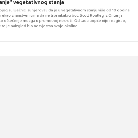
anje" vegetativnog stanja
jeg su liječnici su vjerovali da je u vegetativnom stanju više od 10 godina
tu rekao znanstvenicima da ne trpi nikakvu bol. Scott Routley iz Ontarija
ško oštećenje mozga u prometnoj nesreći. Od tada uopće nije reagirao,
te je naizgled bio nesvjestan svoje okoline.