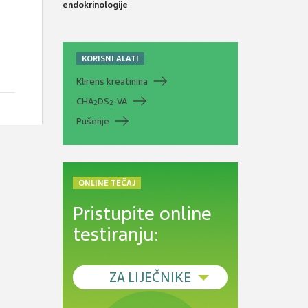
endokrinologije
KORISNI ALATI
Klirens kreatinina
CHA
DS
-VA
2
2
Pušenje
ONLINE TEČAJ
Pristupite online
testiranju:
ZA LIJEČNIKE