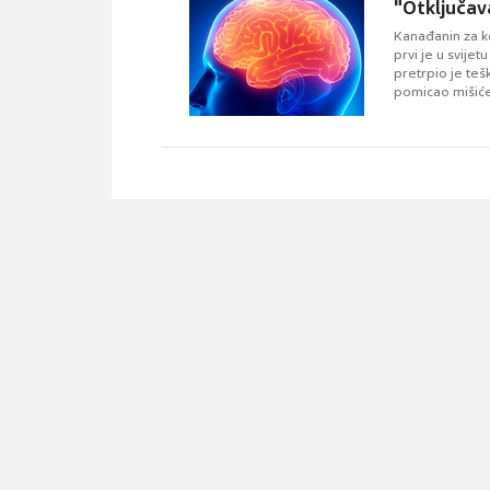
"Otključav
Kanađanin za ko
prvi je u svije
pretrpio je te
pomicao mišiće 