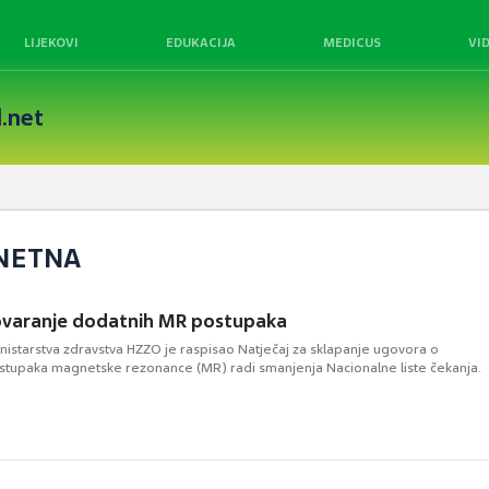
LIJEKOVI
EDUKACIJA
MEDICUS
VI
.net
GNETNA
varanje dodatnih MR postupaka
nistarstva zdravstva HZZO je raspisao Natječaj za sklapanje ugovora o
tupaka magnetske rezonance (MR) radi smanjenja Nacionalne liste čekanja.