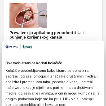
Prevalencija apikalnog periodontitisa i
punjenje korijenskog kanala
Prevalencija apikalnog periodontitisa i punjenje korijenskog
kanala u populaciji grada Zagreba istražena je presječnim
istraživanjem i objavljena u CMJ-u. Zaključak rada je da treba
poboljšati kvalitetu endodontskog liječenja kako bi se smanjila
prevalencija apikalnog periodontitisa.
Ova web-stranica koristi kolačiće
Kolačiće upotrebljavamo kako bismo personalizirali
sadržaj i oglase, omogućili značajke društvenih medija i
analizirali promet. Isto tako, podatke o vašoj upotrebi
naše web-lokacije dijelimo s partnerima za društvene
Medicus (1/2026)
Mentalno
medije, oglašavanje i analizu, a oni ih mogu kombinirati s
zdravlje
drugim podacima koje ste im pružili ili koje su prikupili
dok ste upotrebljavali njihove usluge.