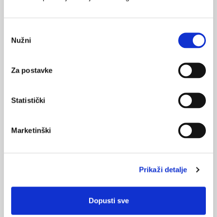
Medicus (2/2025)
Muško zdravlje
Odabir
Nužni
pristanka
Za postavke
Medicus (1/2025)
Od nevidljivog do fatalnog: izabrane teme iz
kardiologije, nefrologije i endokrinologije
Statistički
Marketinški
KORISNI ALATI
Klirens kreatinina
Prikaži detalje
CHA
DS
-VA
2
2
Pušenje
Dopusti sve