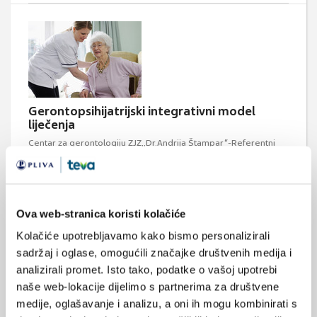
Gerontopsihijatrijski integrativni model
liječenja
Centar za gerontologiju ZJZ,,Dr.Andrija Štampar“-Referentni
centar Ministarstva zdravstva i socijalne skrbi Republike
Hrvatske za zaštitu zdravlja starijih osoba organizirao je 180.
Gerontološku tribinu, koja je održana 6. prosinca 2011. godine.
Dr. sc. Ivanka Radman, dr. med. psihogerijatar i direktorica
Psihogerijatrijske klinike iz Zuricha uz prepunu dvoranu
Ova web-stranica koristi kolačiće
nazočnih liječnika ...
Kolačiće upotrebljavamo kako bismo personalizirali
sadržaj i oglase, omogućili značajke društvenih medija i
sljedeća
prethodna
1
2
analizirali promet. Isto tako, podatke o vašoj upotrebi
naše web-lokacije dijelimo s partnerima za društvene
medije, oglašavanje i analizu, a oni ih mogu kombinirati s
Medicus (1/2026)