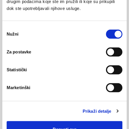
drugim podacima koje ste im pružili ili koje su prikupili
Mentalno
zdravlje
dok ste upotrebljavali njihove usluge.
Odabir
Medicus (2/2025)
Nužni
pristanka
Muško zdravlje
Za postavke
Medicus (1/2025)
Statistički
Od nevidljivog do fatalnog: izabrane teme iz
kardiologije, nefrologije i endokrinologije
Marketinški
KORISNI ALATI
Prikaži detalje
Klirens kreatinina
CHA
DS
-VA
2
2