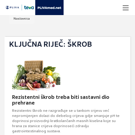
Naslovnica
KLJUČNA RIJEČ: ŠKROB
Rezistentni škrob treba biti sastavni dio
prehrane
Rezistentni škrob ne razgrađuje se u tankom crijevu već
nepromijenjen dolazi do debelog crijeva gdje smanjuje pH te
doprinosi proizvodnji kratkolančanih masnih kiselina koje su
hrana za stanice crijeva doprinoseći zdravlju
gastrointestinalnog sustava.