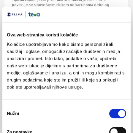
povezuje se s povećanim rizikom od karcinoma debelog
crijeva. Iako se smatra da Australci konzumiraju više
prehrambenih vlakana od većine stanovnika zapadnih zemalja, i
dalje je karcinom debelog crijeva drugi po učestalosti među
karcinomima u Australiji, s 30 novodijagnosticiranih slučajeva
svaki dan.
Ova web-stranica koristi kolačiće
Kolačiće upotrebljavamo kako bismo personalizirali
sadržaj i oglase, omogućili značajke društvenih medija i
analizirali promet. Isto tako, podatke o vašoj upotrebi
naše web-lokacije dijelimo s partnerima za društvene
medije, oglašavanje i analizu, a oni ih mogu kombinirati s
drugim podacima koje ste im pružili ili koje su prikupili
Povezanost škroba i recidiva karcinoma
dok ste upotrebljavali njihove usluge.
dojke
Osobe koje su preboljele karcinom dojke mogu vrlo lako
povratiti bolest ukoliko konzumiraju količine škroba veće od
Odabir
prosjeka. Istraživanje je provedeno na ženama koje su imale
Nužni
karcinom dojke, a željela se ispitati povezanost recidiva
pristanka
karcinoma i uzimanja ugljikohidrata.
Za postavke