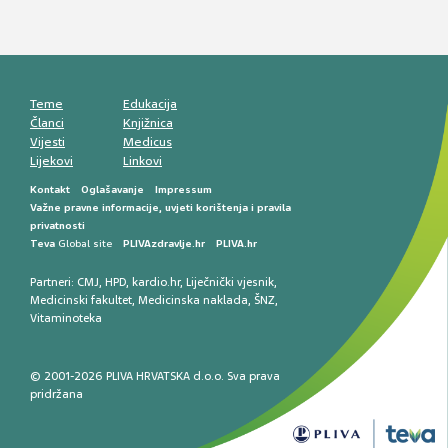
Mentalno zdravlje muškaraca: skriveni rizici i
kliničke posljedice
Životni stil i kardiovaskularno zdravlje
muškaraca
Teme
Edukacija
Članci
Knjižnica
Vijesti
Medicus
Lijekovi
Linkovi
Kontakt
Oglašavanje
Impressum
Važne pravne informacije, uvjeti korištenja i pravila
privatnosti
Teva
Global site
PLIVAzdravlje.hr
PLIVA.hr
Partneri:
CMJ
,
HPD
,
kardio.hr
,
Liječnički vjesnik
,
Medicinski fakultet
,
Medicinska naklada
,
ŠNZ
,
Vitaminoteka
© 2001-2026 PLIVA HRVATSKA d.o.o. Sva prava
pridržana