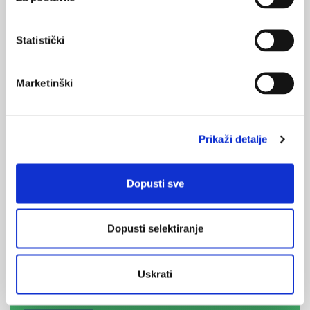
Statistički
Medicus (1/2026)
Mentalno
zdravlje
Marketinški
Medicus (2/2025)
Prikaži detalje
Muško zdravlje
Dopusti sve
Medicus (1/2025)
Od nevidljivog do fatalnog: izabrane teme iz
Dopusti selektiranje
kardiologije, nefrologije i endokrinologije
Uskrati