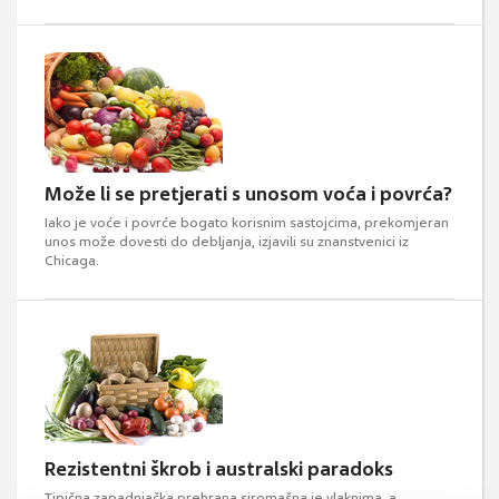
Može li se pretjerati s unosom voća i povrća?
Iako je voće i povrće bogato korisnim sastojcima, prekomjeran
unos može dovesti do debljanja, izjavili su znanstvenici iz
Chicaga.
Rezistentni škrob i australski paradoks
Tipična zapadnjačka prehrana siromašna je vlaknima, a