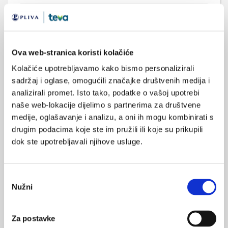
Ova web-stranica koristi kolačiće
Kolačiće upotrebljavamo kako bismo personalizirali
Telefonska potpora za žene tijekom
sadržaj i oglase, omogućili značajke društvenih medija i
trudnoće i prvih šest tjedana nakon porođaja
analizirali promet. Isto tako, podatke o vašoj upotrebi
Potpora putem telefona može biti korisna za žene s
naše web-lokacije dijelimo s partnerima za društvene
određenim problemima tijekom trudnoće i prvih šest tjedana
medije, oglašavanje i analizu, a oni ih mogu kombinirati s
nakon porođaja, ali nije jasno koje intervencije mogu biti
drugim podacima koje ste im pružili ili koje su prikupili
učinkovite, koje nisu učinkovite, a koje mogu biti štetne.
dok ste upotrebljavali njihove usluge.
Odabir
Nužni
pristanka
Za postavke
Telefončić - Savjetovalište za roditelje o