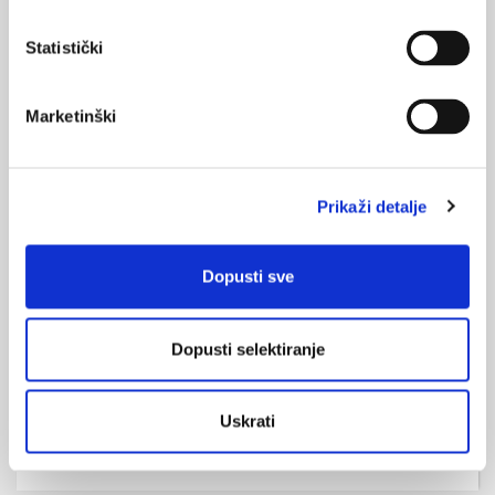
njezi djeteta
Gradonačelnik Grada Zagreba Milan Bandić i predstojnica
Statistički
Ureda UNICEF-a za Hrvatsku Lora Vidović, potvrdili su
dosadašnju uspješnu suradnju i omogućili početak rada prvog
takvog savjetovališta u Hrvatskoj - Telefončić, u kojemu će se,
Marketinški
od 7 do 22 sata pozivom na broj 4850 555 svakodnevno moći
dobiti stručni savjeti i informacije o njezi djeteta.
Prikaži detalje
Dopusti sve
Liječenje boli putem telefona
Dopusti selektiranje
Novo istraživanje pokazalo je da kognitivna bihevioralna
terapija (KBT) može pomoći ljudima koji pate od kroničnih
bolova čak i kada se obavlja preko telefona.
Uskrati