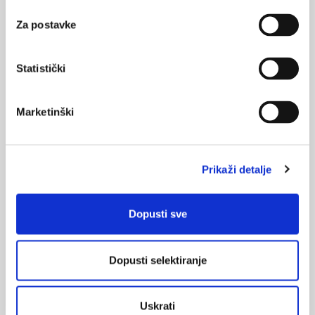
Za postavke
KORISNI ALATI
Statistički
Klirens kreatinina
CHA
DS
-VA
2
2
Marketinški
Pušenje
Prikaži detalje
ONLINE TEČAJ
Pristupite online testiranju:
Dopusti sve
Dopusti selektiranje
ZA LIJEČNIKE
Debljina - od prevencije do personalizirane
Uskrati
ZA LJEKARNIKE
terapije