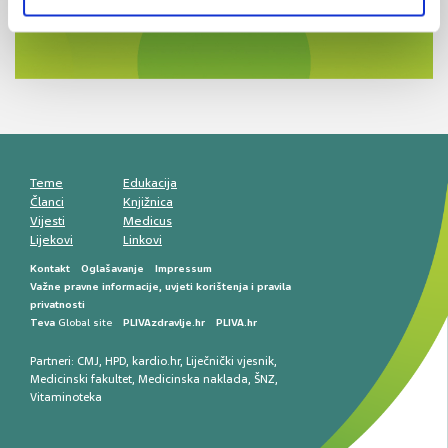
Novi pogled na migrenu: komorbiditeti, spolne
razlike i nove terapije
Antikoagulansi u ljekarničkoj praksi –
komunikacija, adherencija i sigurnost
Muško urološko zdravlje: od funkcionalnih
smetnji do rane onkološke dijagnostike
Mentalno zdravlje muškaraca: skriveni rizici i
kliničke posljedice
Životni stil i kardiovaskularno zdravlje
muškaraca
Teme
Edukacija
Članci
Knjižnica
Vijesti
Medicus
Lijekovi
Linkovi
Kontakt
Oglašavanje
Impressum
Važne pravne informacije, uvjeti korištenja i pravila
privatnosti
Teva
Global site
PLIVAzdravlje.hr
PLIVA.hr
Partneri:
CMJ
,
HPD
,
kardio.hr
,
Liječnički vjesnik
,
Medicinski fakultet
,
Medicinska naklada
,
ŠNZ
,
Vitaminoteka