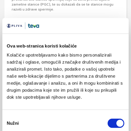
zametne stanice (PGC), te su dokazali da se te stanice mogu
razviti u zdrave spermije.
Medicus (1/2026)
Ova web-stranica koristi kolačiće
Mentalno
zdravlje
Kolačiće upotrebljavamo kako bismo personalizirali
sadržaj i oglase, omogućili značajke društvenih medija i
analizirali promet. Isto tako, podatke o vašoj upotrebi
naše web-lokacije dijelimo s partnerima za društvene
Medicus (2/2025)
medije, oglašavanje i analizu, a oni ih mogu kombinirati s
Muško zdravlje
drugim podacima koje ste im pružili ili koje su prikupili
dok ste upotrebljavali njihove usluge.
Medicus (1/2025)
Odabir
Od nevidljivog do fatalnog: izabrane teme iz
kardiologije, nefrologije i endokrinologije
Nužni
pristanka