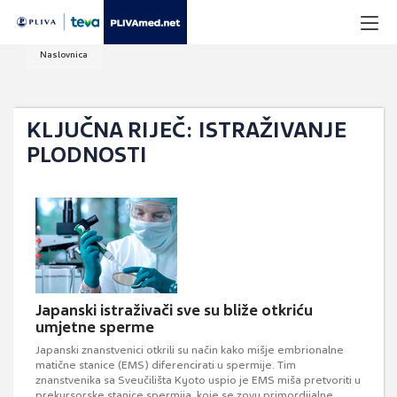
Naslovnica
KLJUČNA RIJEČ: ISTRAŽIVANJE
PLODNOSTI
Japanski istraživači sve su bliže otkriću
umjetne sperme
Japanski znanstvenici otkrili su način kako mišje embrionalne
matične stanice (EMS) diferencirati u spermije. Tim
znanstvenika sa Sveučilišta Kyoto uspio je EMS miša pretvoriti u
prekursorske stanice spermija, koje se zovu primordijalne