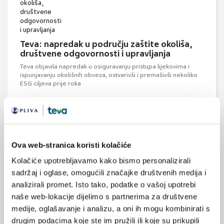
Teva: napredak u području zaštite okoliša,
društvene odgovornosti i upravljanja
Teva objavila napredak u osiguravanju pristupa lijekovima i
ispunjavanju okolišnih obveza, ostvarivši i premašivši nekoliko
ESG ciljeva prije roka
Ova web-stranica koristi kolačiće
Kolačiće upotrebljavamo kako bismo personalizirali
sadržaj i oglase, omogućili značajke društvenih medija i
Svjetski dan zaštite okoliša
analizirali promet. Isto tako, podatke o vašoj upotrebi
Svjetski dan zaštite okoliša obilježava se svake godine 5. lipnja
naše web-lokacije dijelimo s partnerima za društvene
na godišnjicu održavanja Konferencije Ujedinjenih naroda u
Stockholmu (1972.) posvećene okolišu, na kojoj je usvojen
medije, oglašavanje i analizu, a oni ih mogu kombinirati s
Program zaštite okoliša Ujedinjenih naroda (UNEP).
drugim podacima koje ste im pružili ili koje su prikupili