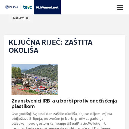
Naslovnica
KLJUČNA RIJEČ: ZAŠTITA
OKOLIŠA
Znanstvenici IRB-a u borbi protiv onečišćenja
plastikom
Ovogodišnji Svjetski dan zaštite okoliša, koji se diljem svijeta
obilježava 5. lipnja, posvećen je borbi protiv zagađenja
plastikom pod geslom kampanje #BeatPlasticPollution. U
trenutku kada se procjenjuje da godišnje više od 11 milijuna