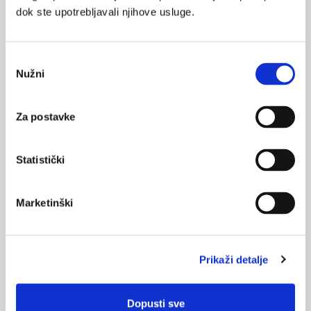
Obilježavanjem Dana zaštite okoliša diljem svijeta, Program
dok ste upotrebljavali njihove usluge.
Ujedinjenih naroda za okoliš nastoji istaknuti glavne okolišne
probleme i omogućiti svima ...
Odabir
Nužni
pristanka
Za postavke
Svjetski dan voda 2023.
Statistički
„Budi promjena koju želiš vidjeti u svijetu“ ovogodišnja je tema
za Svjetski dan voda. Obilježava se svake godine 22. ožujka
kako bi se skrenula pozornost ljudi diljem svijeta na važnost
Marketinški
očuvanja vode.
Prikaži detalje
Medicus (1/2026)
Mentalno
Dopusti sve