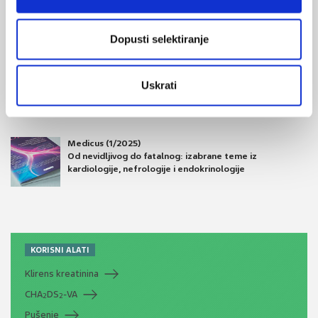
zdravlje
Dopusti selektiranje
Medicus (2/2025)
Muško zdravlje
Uskrati
Medicus (1/2025)
Od nevidljivog do fatalnog: izabrane teme iz
kardiologije, nefrologije i endokrinologije
KORISNI ALATI
Klirens kreatinina
CHA
DS
-VA
2
2
Pušenje