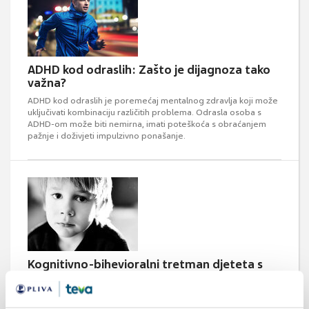
ADHD kod odraslih: Zašto je dijagnoza tako
važna?
ADHD kod odraslih je poremećaj mentalnog zdravlja koji može
uključivati kombinaciju različitih problema. Odrasla osoba s
ADHD-om može biti nemirna, imati poteškoća s obraćanjem
pažnje i doživjeti impulzivno ponašanje.
Kognitivno-bihevioralni tretman djeteta s
hiperkinetskim poremećajem
Hiperkinetski poremećaj ili poremećaj pažnje s hiperaktivnošću
(engl. Attention Deficit Hyperactivity Disorder - ADHD)