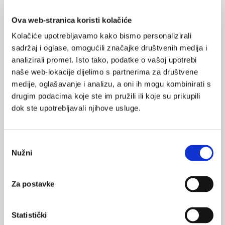
neurorazvojni je poremećaj karakteriziran trijasom simptoma:
hiperaktivnost, poremećaj pozornosti i impulzivnost.
Ova web-stranica koristi kolačiće
Kolačiće upotrebljavamo kako bismo personalizirali
sadržaj i oglase, omogućili značajke društvenih medija i
analizirali promet. Isto tako, podatke o vašoj upotrebi
naše web-lokacije dijelimo s partnerima za društvene
medije, oglašavanje i analizu, a oni ih mogu kombinirati s
drugim podacima koje ste im pružili ili koje su prikupili
dok ste upotrebljavali njihove usluge.
Prevencija kroničnih bolesti i stanja u djece –
2. dio
Prevencija kroničnih bolesti i stanja u djece – 2. dio: naglasci s
XIV. simpozija preventivne pedijatrije objavljeni su u
Odabir
Liječničkom vjesniku.
Nužni
pristanka
Za postavke
Statistički