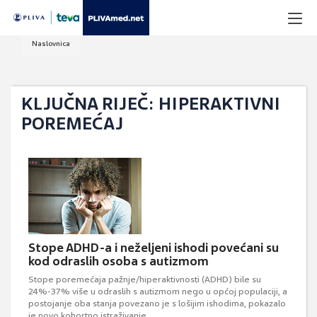
Naslovnica
KLJUČNA RIJEČ: HIPERAKTIVNI
POREMEĆAJ
Stope ADHD-a i neželjeni ishodi povećani su
kod odraslih osoba s autizmom
Stope poremećaja pažnje/hiperaktivnosti (ADHD) bile su
24%-37% više u odraslih s autizmom nego u općoj populaciji, a
postojanje oba stanja povezano je s lošijim ishodima, pokazalo
je novo kohortno istraživanje.