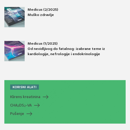
Medicus (2/2025)
Muško zdravlje
Medicus (1/2025)
Od nevidljivog do fatalnog: izabrane teme iz
kardiologije, nefrologije i endokrinologije
KORISNI ALATI
Klirens kreatinina
CHA
DS
-VA
2
2
Pušenje