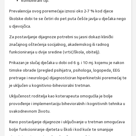
kombinirani tip.
Prevalencija ovog poremećaja iznosi oko 2-7 % kod djece
školske dobi te se četiri do pet puta češće javlja u dječaka nego
u djevojčica.
Za postavljanje dijagnoze potrebni su jasni dokazi klinički
značajnog oštećenja socijalnog, akademskog ili radnog
funkcioniranja u dvije sredine (vrtić/škola, obitelj).
Prikazan je slučaj dječaka u dobi od 6 g. i 10 mj. kojemu je nakon
timske obrade (pregled psihijatra, psihologa, logopeda, EEG
pretrage i neurologa) dijagnosticiran hiperkinetski poremećaj te
je uključen u kognitivno-bihevioralni tretman.
Uključenost roditelja kao koterapeuta omogućila je bolje
provođenje i implementaciju bihevioralnih i kognitivnih tehnika u
svakodnevnom životu.
Rano postavljanje dijagnoze i uključivanje u tretman omogućava
bolje funkcioniranje djeteta u školi i kod kuće te smanjuje