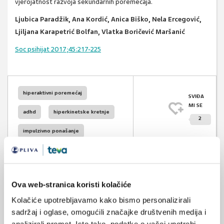
vjerojatnost razvoja sekundarnih poremećaja.
Ljubica Paradžik, Ana Kordić, Anica Biško, Nela Ercegović,
Ljiljana Karapetrić Bolfan, Vlatka Boričević Maršanić
Soc psihijat 2017;45:217-225
hiperaktivni poremećaj
SVIĐA
MI SE
adhd
hiperkinetske kretnje
2
impulzivno ponašanje
POVRATAK
NA VRH
hiperkinetski poremećaj
Ova web-stranica koristi kolačiće
Kolačiće upotrebljavamo kako bismo personalizirali
sadržaj i oglase, omogućili značajke društvenih medija i
VEZANI SADRŽAJ
<
>