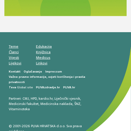
razlike i nove terapije
Antikoagulansi u ljekarničkoj praksi –
komunikacija, adherencija i sigurnost
Muško urološko zdravlje: od funkcionalnih
smetnji do rane onkološke dijagnostike
Mentalno zdravlje muškaraca: skriveni rizici i
kliničke posljedice
Životni stil i kardiovaskularno zdravlje
muškaraca
Teme
Edukacija
Članci
Knjižnica
Vijesti
Medicus
Lijekovi
Linkovi
Kontakt
Oglašavanje
Impressum
Važne pravne informacije, uvjeti korištenja i pravila
privatnosti
Teva
Global site
PLIVAzdravlje.hr
PLIVA.hr
Partneri:
CMJ
,
HPD
,
kardio.hr
,
Liječnički vjesnik
,
Medicinski fakultet
,
Medicinska naklada
,
ŠNZ
,
Vitaminoteka
© 2001-2026 PLIVA HRVATSKA d.o.o. Sva prava