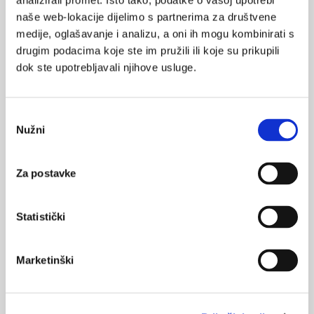
analizirali promet. Isto tako, podatke o vašoj upotrebi
naše web-lokacije dijelimo s partnerima za društvene
19.06.2024.
medije, oglašavanje i analizu, a oni ih mogu kombinirati s
Farmakoterapija ADHD-a smanjuje broj kriminalnih
drugim podacima koje ste im pružili ili koje su prikupili
radnji kod adolescenata
dok ste upotrebljavali njihove usluge.
11.03.2024.
Novi priručnik SZO za mentalne, bihevioralne i
neurorazvojne poremećaje
Odabir
Nužni
pristanka
10.10.2018.
Tjedan ADHD-a
Za postavke
30.08.2017.
Statistički
Iznenađujući učinak melatonina
12.05.2017.
Marketinški
ADHD negativno utječe na edukaciju i zdravlje
pacijenata