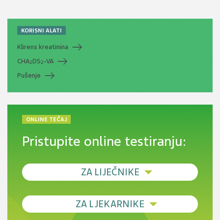
KORISNI ALATI
Klirens kreatinina
CHA
DS
-VA
2
2
Pušenje
ONLINE TEČAJ
Pristupite online testiranju:
ZA LIJEČNIKE
Debljina - od prevencije do personalizirane
ZA LJEKARNIKE
terapije
Novi pogled na migrenu: komorbiditeti, spolne