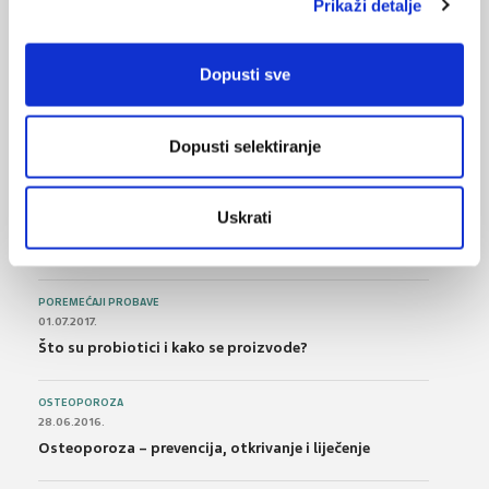
Prikaži detalje
NAJPOPULARNIJE
<
>
Dopusti sve
BOL
21.10.2015.
Bolna leđa - medicinske vježbe (nove smjernice)
Dopusti selektiranje
FARMAKOLOGIJA
14.07.2016.
Uskrati
Nesteroidni antireumatici i gastrointestinalna
podnošljivost
POREMEĆAJI PROBAVE
01.07.2017.
Što su probiotici i kako se proizvode?
OSTEOPOROZA
28.06.2016.
Osteoporoza – prevencija, otkrivanje i liječenje