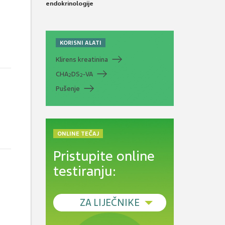
endokrinologije
KORISNI ALATI
Klirens kreatinina
CHA
DS
-VA
2
2
Pušenje
ONLINE TEČAJ
Pristupite online
testiranju:
ZA LIJEČNIKE