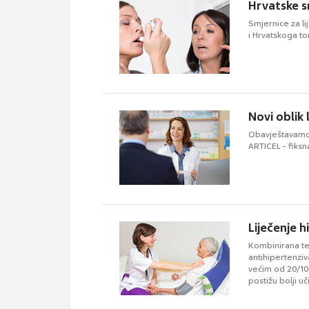
Hrvatske s
Smjernice za l
i Hrvatskoga to
Novi oblik 
Obavještavamo 
ARTICEL - fiksn
Liječenje 
Kombinirana ter
antihipertenzi
većim od 20/10 
postižu bolji uč