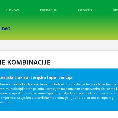
LIJEKOVI
EDUKACIJA
MEDICUS
VI
.net
SNE KOMBINACIJE
erijski tlak i arterijska hipertenzija
enik rizika za kardiovaskularni morbiditet i mortalitet, arterijska hipertenzija
van, multidisciplinaran pristup utemeljen na aktualnim znanstvenim dokazima i
ranim terapijskim smjernicama. Tijekom posljednje dvije godine objavljene su
smjernice za liječenje arterijske hipertenzije – jedne od strane Europskog
tenziju ...