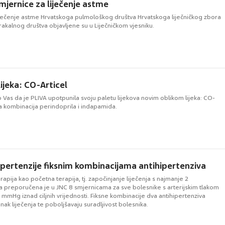
mjernice za liječenje astme
iječenje astme Hrvatskoga pulmološkog društva Hrvatskoga liječničkog zbora
rakalnog društva objavljene su u Liječničkom vjesniku.
lijeka: CO-Articel
Vas da je PLIVA upotpunila svoju paletu lijekova novim oblikom lijeka: CO-
a kombinacija perindoprila i indapamida.
hipertenzije fiksnim kombinacijama antihipertenziva
apija kao početna terapija, tj. započinjanje liječenja s najmanje 2
va preporučena je u JNC 8 smjernicama za sve bolesnike s arterijskim tlakom
mmHg iznad ciljnih vrijednosti. Fiksne kombinacije dva antihipertenziva
inak liječenja te poboljšavaju suradljivost bolesnika.