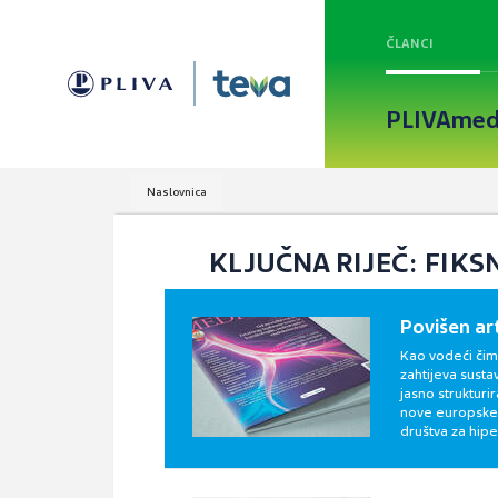
ČLANCI
PLIVAmed
Naslovnica
KLJUČNA RIJEČ: FIK
Povišen art
Kao vodeći čimb
zahtijeva susta
jasno strukturi
nove europske 
društva za hiper