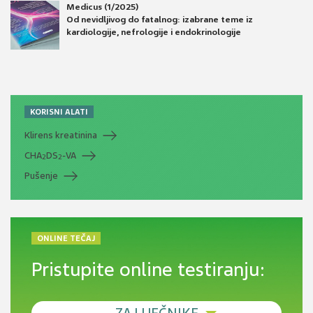
Medicus (1/2025)
Od nevidljivog do fatalnog: izabrane teme iz
kardiologije, nefrologije i endokrinologije
KORISNI ALATI
Klirens kreatinina
CHA
DS
-VA
2
2
Pušenje
ONLINE TEČAJ
Pristupite online testiranju: