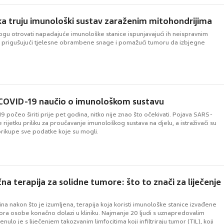
ka truju imunološki sustav zaraženim mitohondrijima
ogu otrovati napadajuće imunološke stanice ispunjavajući ih neispravnim
 prigušujući tjelesne obrambene snage i pomažući tumoru da izbjegne
.
 COVID-19 naučio o imunološkom sustavu
 počeo širiti prije pet godina, nitko nije znao što očekivati. Pojava SARS-
e rijetku priliku za proučavanje imunološkog sustava na djelu, a istraživači su
 prikupe sve podatke koje su mogli.
na terapija za solidne tumore: što to znači za liječenje
na nakon što je izumljena, terapija koja koristi imunološke stanice izvađene
mora osobe konačno dolazi u kliniku. Najmanje 20 ljudi s uznapredovalim
lo je s liječenjem takozvanim limfocitima koji infiltriraju tumor (TIL), koji