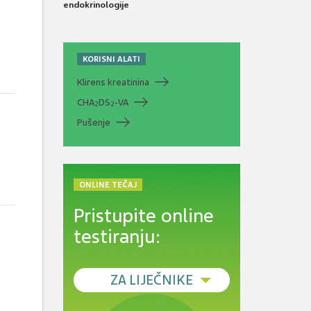
endokrinologije
KORISNI ALATI
Klirens kreatinina
CHA
DS
-VA
2
2
Pušenje
ONLINE TEČAJ
Pristupite online
testiranju:
ZA LIJEČNIKE