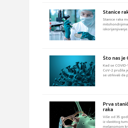
Stanice ra
Stanice raka m
mitohondrijima
iskorijenjivanje
Što nas je
Kad se COVID-19
CoV-2 pružila j
se utrkivali da
Prva stanič
raka
Više od 35 godi
iz vlastitog tu
melanomom krenu