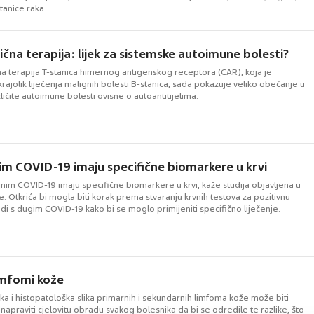
 stanice raka.
ična terapija: lijek za sistemske autoimune bolesti?
 terapija T-stanica himernog antigenskog receptora (CAR), koja je
krajolik liječenja malignih bolesti B-stanica, sada pokazuje veliko obećanje u
zličite autoimune bolesti ovisne o autoantitijelima.
gim COVID-19 imaju specifične biomarkere u krvi
jnim COVID-19 imaju specifične biomarkere u krvi, kaže studija objavljena u
. Otkrića bi mogla biti korak prema stvaranju krvnih testova za pozitivnu
ljudi s dugim COVID-19 kako bi se moglo primijeniti specifično liječenje.
imfomi kože
čka i histopatološka slika primarnih i sekundarnih limfoma kože može biti
e napraviti cjelovitu obradu svakog bolesnika da bi se odredile te razlike, što