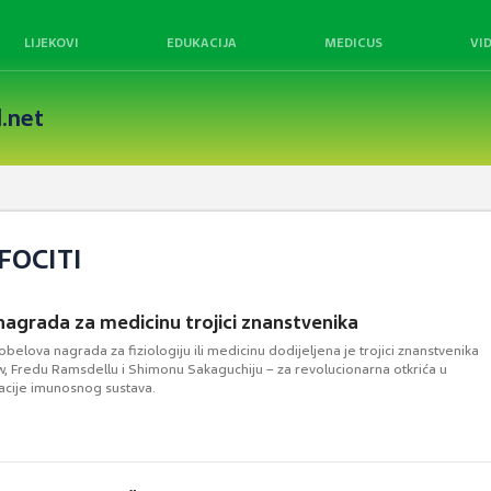
LIJEKOVI
EDUKACIJA
MEDICUS
VI
.net
FOCITI
agrada za medicinu trojici znanstvenika
elova nagrada za fiziologiju ili medicinu dodijeljena je trojici znanstvenika
, Fredu Ramsdellu i Shimonu Sakaguchiju – za revolucionarna otkrića u
acije imunosnog sustava.