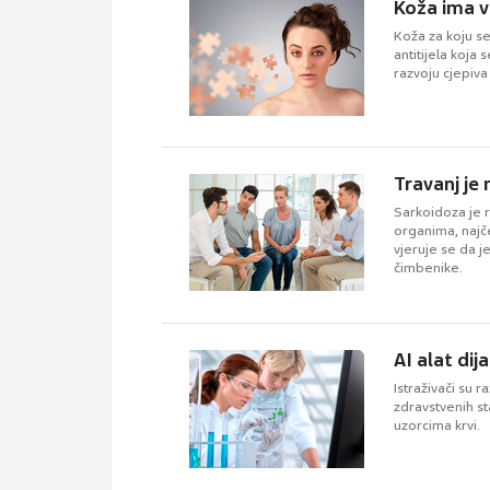
Koža ima v
Koža za koju s
antitijela koja 
razvoju cjepiva
Travanj je 
Sarkoidoza je r
organima, najče
vjeruje se da j
čimbenike.
AI alat dij
Istraživači su r
zdravstvenih s
uzorcima krvi.