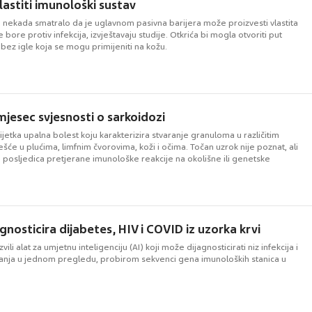
lastiti imunološki sustav
e nekada smatralo da je uglavnom pasivna barijera može proizvesti vlastita
se bore protiv infekcija, izvještavaju studije. Otkrića bi mogla otvoriti put
 bez igle koja se mogu primijeniti na kožu.
mjesec svjesnosti o sarkoidozi
ijetka upalna bolest koju karakterizira stvaranje granuloma u različitim
šće u plućima, limfnim čvorovima, koži i očima. Točan uzrok nije poznat, ali
e posljedica pretjerane imunološke reakcije na okolišne ili genetske
agnosticira dijabetes, HIV i COVID iz uzorka krvi
azvili alat za umjetnu inteligenciju (AI) koji može dijagnosticirati niz infekcija i
tanja u jednom pregledu, probirom sekvenci gena imunoloških stanica u