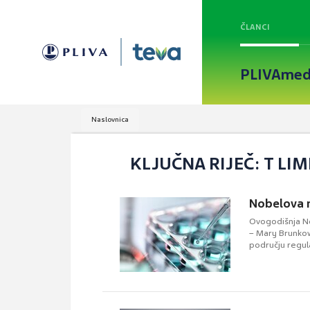
ČLANCI
PLIVAmed
Naslovnica
KLJUČNA RIJEČ: T LIM
Nobelova n
Ovogodišnja Nob
– Mary Brunkow
području regul