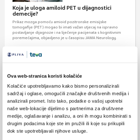
Koja je uloga amiloid PET u dijagnostici
demecije?
Prikaz mozga pomoću amioid pozitronske emisijske
tomogafije (PET) mogao bi imati važan utjecaj na ispravno
postavljanje dijagnoze i na liječenje pacijenata s kognitivnim
poremećajima, objavljeno je u časopisu JAMA Neurology.
Ova web-stranica koristi kolačiće
Kolačiće upotrebljavamo kako bismo personalizirali
sadržaj i oglase, omogućili značajke društvenih medija i
Ministar zdravlja Rajko Ostojić pustio u rad
analizirali promet. Isto tako, podatke o vašoj upotrebi
PET/CT uređaj
naše web-lokacije dijelimo s partnerima za društvene
U KBC Zagreb danas je pušten u rad PET/CT uređaj, prvi takav
medije, oglašavanje i analizu, a oni ih mogu kombinirati s
dijagnostički uređaj u javnom zdravstvu, vrijedan 30 milijuna
kuna i financiran sredstvima Ministarstva zdravlja.
drugim podacima koje ste im pružili ili koje su prikupili
dok ste upotrebljavali njihove usluge.