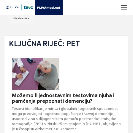
Naslovnica
KLJUČNA RIJEČ: PET
Možemo li jednostavnim testovima njuha i
pamćenja prepoznati demenciju?
Testovi identifikacije mirisa i globalnih kognitivnih sposobnosti
mogu predvidjeti kognitivno popuštanje i razvoj demencije,
usporedivi su s dijagnostikom pomoću pozitronske emisijske
tomografije (PET) s Pittsburškim spojem B (11C-PIB) , objavljeno
je u časopisu Alzheimer's & Dementia.