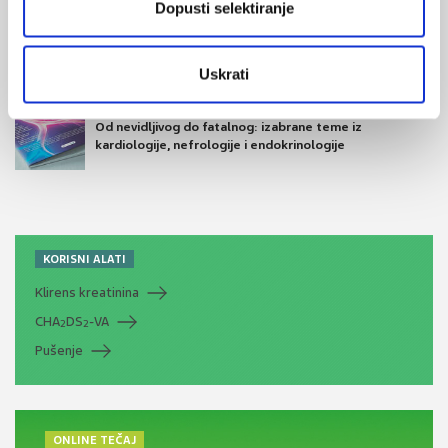
Dopusti selektiranje
Muško zdravlje
Uskrati
Medicus (1/2025)
Od nevidljivog do fatalnog: izabrane teme iz
kardiologije, nefrologije i endokrinologije
KORISNI ALATI
Klirens kreatinina
CHA
DS
-VA
2
2
Pušenje
ONLINE TEČAJ