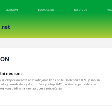
LIJEKOVI
EDUKACIJA
MEDICUS
VI
.net
RON
ni neuroni
 iz eksperimenata na životinjama kao i onih u bolesnika H.M. jasno su
nu ulogu medijalnog sljepoočnog režnja (MTL) u stvaranju deklarativnog
g konsolidiranja kao i procesa prisjećanja.