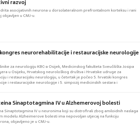
ivni razvoj
ndrita asocijativnih neurona u dorsolateralnom prefrontalnom korteksu i rani
oj objavljen u CMJ-u.
 kongres neurorehabilitacije i restauracijske neurologije
Klinike za neurologiju KBC-a Osijek, Medicinskog fakulteta Sveučilišta Josipa
yera u Osijeku, Hrvatskog neurološkog društva i Hrvatske udruge za
ciju i restauracijsku neurologiju, u četvrtak je počeo 5. hrvatski kongres
cije i restauracijske neurologije i 5. simpozij medicinskih sestara i
neurološke rehabilitacije.
eina Sinaptotagmina IV u Alzhemerovoj bolesti
a Sinaptotagmina IV u neuronima koji su distrofirali zbog amiloidnih naslaga
m modelu Alzheimerove bolesti ima nepovoljan utjecaj na funkciju
rona, objavljeno je u CMJ-u.