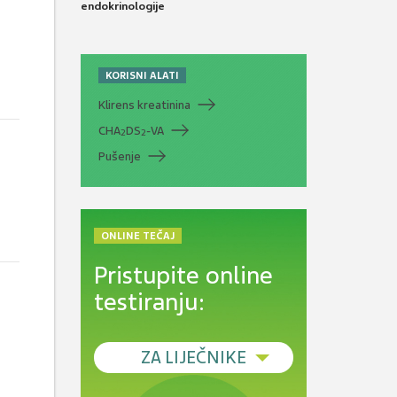
endokrinologije
KORISNI ALATI
Klirens kreatinina
CHA
DS
-VA
2
2
Pušenje
ONLINE TEČAJ
Pristupite online
testiranju:
ZA LIJEČNIKE