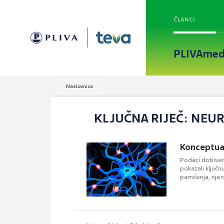
ČLANCI
PLIVAmed
Naslovnica
KLJUČNA RIJEČ: NEU
Konceptual
Podaci dobiveni
pokazali ključ
pamćenja, njeno