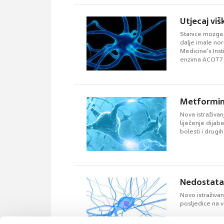
Utjecaj vi
Stanice mozga s
dalje imale nor
Medicine's Inst
enzima ACOT7 
Metformin
Nova istraživan
liječenje dijab
bolesti i drugi
Nedostata
Novo istraživan
posljedice na 