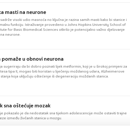
ška masti na neurone
adrže visoki udio masnoća no ključna je razina samih masti kako bi stanice i
malnu funkciju. Istraživanje provedeno u Johns Hopkins University School of
itute for Basic Biomedical Sciences otkrilo je potencijalno važno djelovanje
na neurone.
 pomaže u obnovi neurona
ja sugeriraju da bi dobro poznati lijek metformin, koji je u širokoj primjeni za
etesa tipa II, mogao biti koristan u liječenju moždanog udara, Alzheimerove
h stanja koja uključuju oštećenje ili degeneraciju moždanih stanica.
k sna oštećuje mozak
je pokazalo je da nedostatak sna tijekom adolescencije može ostaviti trajne
veze između živčanih stanica u mozgu.