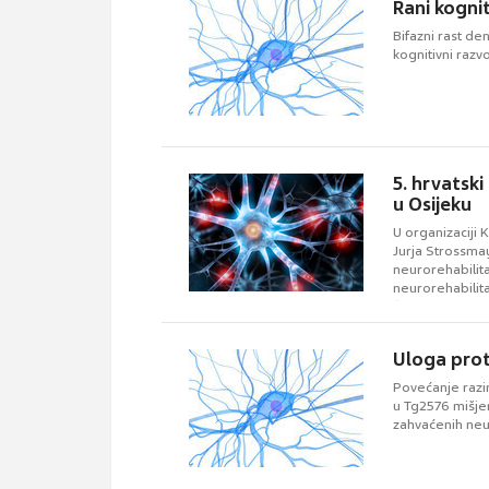
Rani kognit
Bifazni rast de
kognitivni razv
5. hrvatski
u Osijeku
U organizaciji 
Jurja Strossma
neurorehabilita
neurorehabilita
fizioterapeuta 
Uloga prot
Povećanje razin
u Tg2576 mišje
zahvaćenih neu