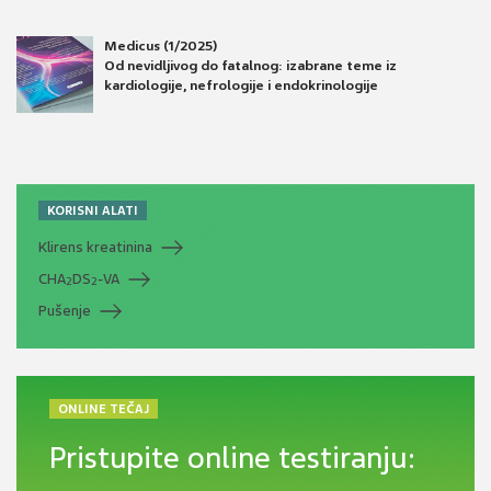
Medicus (1/2025)
Od nevidljivog do fatalnog: izabrane teme iz
kardiologije, nefrologije i endokrinologije
KORISNI ALATI
Klirens kreatinina
CHA
DS
-VA
2
2
Pušenje
ONLINE TEČAJ
Pristupite online testiranju: