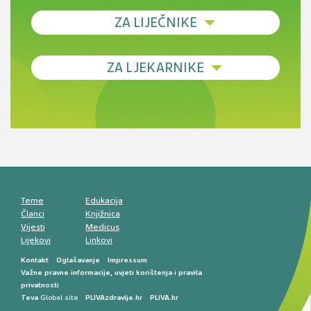
ZA LIJEČNIKE
Debljina - od prevencije do personalizirane
ZA LJEKARNIKE
terapije
Novi pogled na migrenu: komorbiditeti, spolne
razlike i nove terapije
Antikoagulansi u ljekarničkoj praksi –
komunikacija, adherencija i sigurnost
Muško urološko zdravlje: od funkcionalnih
smetnji do rane onkološke dijagnostike
Mentalno zdravlje muškaraca: skriveni rizici i
kliničke posljedice
Životni stil i kardiovaskularno zdravlje
muškaraca
Teme
Edukacija
Članci
Knjižnica
Vijesti
Medicus
Lijekovi
Linkovi
Kontakt
Oglašavanje
Impressum
Važne pravne informacije, uvjeti korištenja i pravila
privatnosti
Teva
Global site
PLIVAzdravlje.hr
PLIVA.hr