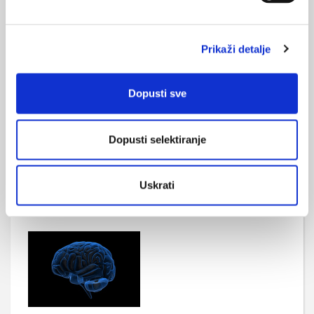
Prikaži detalje
Dopusti sve
Bolji uvjeti za buduće mame
Dopusti selektiranje
Hrvatska komora primalja (HKP) i Hrvatska udruga primalja
(HUP) u četvrtak će šetnjom od pet kilometara na zagrebačkom
jezeru Jarunu obilježiti Svjetski dan primaljstva te ukazati na
važnost primaljstva u promicanju podizanja kvalitete uvjeta u
Uskrati
kojima novi život dolazi na svijet.