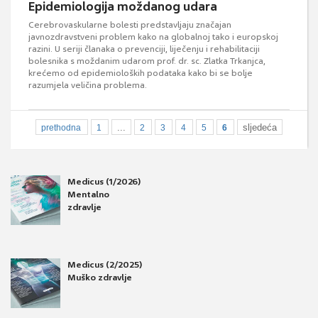
Epidemiologija moždanog udara
Cerebrovaskularne bolesti predstavljaju značajan
javnozdravstveni problem kako na globalnoj tako i europskoj
razini. U seriji članaka o prevenciji, liječenju i rehabilitaciji
bolesnika s moždanim udarom prof. dr. sc. Zlatka Trkanjca,
krećemo od epidemioloških podataka kako bi se bolje
razumjela veličina problema.
...
sljedeća
prethodna
1
2
3
4
5
6
Medicus (1/2026)
Mentalno
zdravlje
Medicus (2/2025)
Muško zdravlje