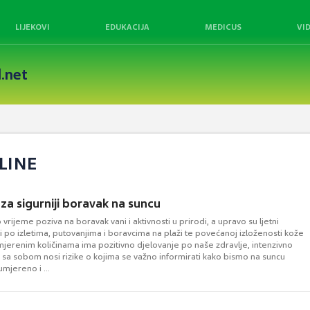
LIJEKOVI
EDUKACIJA
MEDICUS
VI
.net
LINE
za sigurniji boravak na suncu
 vrijeme poziva na boravak vani i aktivnosti u prirodi, a upravo su ljetni
 po izletima, putovanjima i boravcima na plaži te povećanoj izloženosti kože
mjerenim količinama ima pozitivno djelovanje po naše zdravlje, intenzivno
 sa sobom nosi rizike o kojima se važno informirati kako bismo na suncu
umjereno i ...