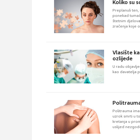
Koliko su so
Preplanuli ten,
ponekad tumači
štetnim djelov
zračenja koje o
Vlasište k
ozlijede
U radu objavlje
kao davatelja p
Politrauma
Politrauma ima 
uzrok smrti u 
kretanja u pro
uslijed nezgod