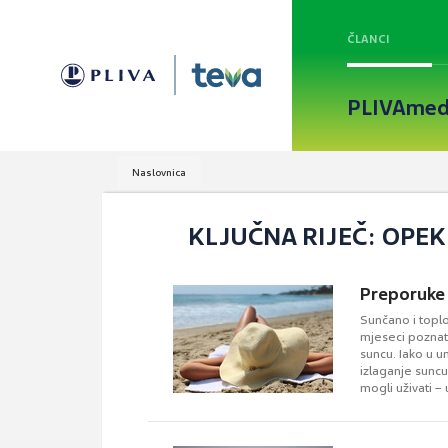
ČLANCI
PLIVAmed
Naslovnica
KLJUČNA RIJEČ: OPEK
Preporuke 
Sunčano i toplo
mjeseci poznati
suncu. Iako u u
izlaganje suncu
mogli uživati – 