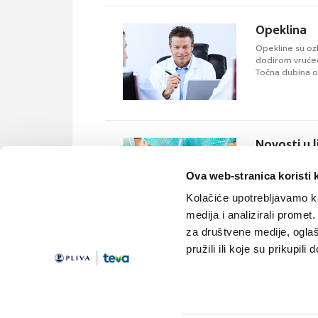
Opeklina
Opekline su oz
dodirom vrućeg
Točna dubina op
Novosti u l
Mjesta, način i
činjenici da lj
Ova web-stranica koristi 
najčešće najmla
Kolačiće upotrebljavamo ka
nadzora, najčeš
liječiti sva djeca 
medija i analizirali promet
za društvene medije, oglaš
pružili ili koje su prikupili