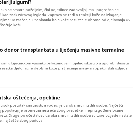
lariji sigurni?
 iako se smatra poželjnim, čini pojedince zadovoljnijima i pogrešno se
 kao znak zdravog izgleda. Zapravo se radi o reakciji kože na izlaganje
anjima UV zračenja. Preplanula boja kože rezultat je obrane od djelovanja UV
štećuje kožu.
ao donor transplantata u liječenju masivne termalne
nom u Liječničkom vjesniku prikazano je inicijalno iskustvo u uporabi vlasišta
resatka djelomične debljine kože pri liječenju masivnih opeklinskih ozljeda.
tska oštećenja, opekline
visok postotak smrtnosti, a vodeći je uzrok smrti mlađih osoba. Najčešći
toj populaciji je prometna nesreća zbog prevelike i neprilagođene brzine
metu. Druge po učestalosti uzroka smrti mlađih osoba su tupe ozljede nastale
e, najčešće zbog padova.