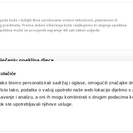
ljede kože i dubljih tkiva uzrokovane vrelom tekućinom, plamenom ili
 predmeta. Prema dubini oštećenja kože razlikujemo tri stupnja opeklina.
eklina može se procijeniti najranije 48 sati nakon ozljede.
iječenju opeklina djece
 okolnosti nastanka, te distribucija učestalosti opeklina govore u prilog
udski faktor ima najvećeg udjela u nastanku opeklina u djece. Stradavaju
kolačiće
đa djeca u roditeljskom domu, najčešće vikendom, u nepažnji ili igri bez
ko bismo personalizirali sadržaj i oglase, omogućili značajke d
će u prisutnosti roditelja. U Centru za liječenje opeklina u djece trebala bi se
iz ...
. Isto tako, podatke o vašoj upotrebi naše web-lokacije dijelimo s
avanje i analizu, a oni ih mogu kombinirati s drugim podacima k
 dok ste upotrebljavali njihove usluge.