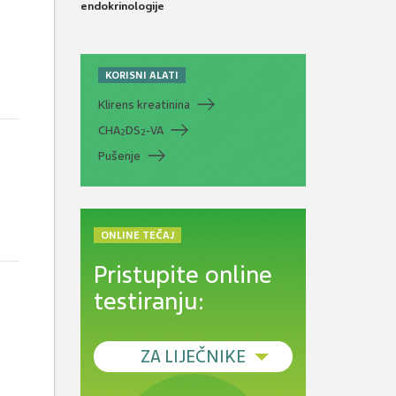
endokrinologije
KORISNI ALATI
Klirens kreatinina
CHA
DS
-VA
2
2
Pušenje
ONLINE TEČAJ
Pristupite online
testiranju:
ZA LIJEČNIKE