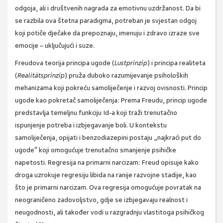
odgoja, ali i društvenih nagrada za emotivnu uzdržanost. Da bi
se razbila ova štetna paradigma, potreban je svjestan odgoj
koji potiče dječake da prepoznaju, imenuju i zdravo izraze sve
emocije – uključujući i suze.
Freudova teorija principa ugode (
Lustprinzip
) i principa realiteta
(
Realitätsprinzip
) pruža duboko razumijevanje psiholoških
mehanizama koji pokreću samoliječenje i razvoj ovisnosti. Princip
ugode kao pokretač samoliječenja: Prema Freudu, princip ugode
predstavlja temeljnu funkciju Id-a koji traži trenutačno
ispunjenje potreba i izbjegavanje boli. U kontekstu
samoliječenja, opijati i benzodiazepini postaju „najkraći put do
ugode“ koji omogućuje trenutačno smanjenje psihičke
napetosti. Regresija na primarni narcizam: Freud opisuje kako
droga uzrokuje regresiju libida na ranije razvojne stadije, kao
što je primarni narcizam. Ova regresija omogućuje povratak na
neograničeno zadovoljstvo, gdje se izbjegavaju realnost i
neugodnosti, ali također vodi u razgradnju vlastitoga psihičkog