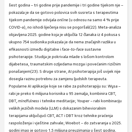
šest godina – tri godine prije pandemije i tri godine tijekom nje –
pokazala je da se gotovo polovica svih susreta s terapeutima
tijekom pandemije odvijala
online
(u odnosu na samo 4 % prije
COVID-a), no ishodi liječenja nisu se pogoršali(22). Meta-analiza
objavljena 2025. godine koja je uključila 12 članaka iz 4 pokusa s
ukupno 754 sudionika pokazala je da nema značajnih razlika u
efikasnosti između digitalne i
face-to-face
sustavne
psihoterapije. Studija je pokrivala mlade s lošom kontrolom
dijabetesa, traumatskim ozljedama mozga i povećanim rizičnim
ponašanjem(23). S druge strane, AI psihoterapija još uvijek nije
dosegla razinu potrebnu za zamjenu ljudskih terapeuta.
Popularne AI aplikacije koje se rabe za psihoterapiju su: Wysa –
rabi je preko 6 milijuna korisnika u 95 zemalja, kombinira CBT,
DBT,
mindfulness
i tehnike meditacije; Youper – rabi kombinaciju
velikih jezičnih modela (LLM) s dokazanim bihevioralnim
terapijama uključujući CBT, ACT i DBT kroz tehnike praćenja
raspoloženja i vještine zahvale; Woebot – do zatvaranja u 2025.
godini imao je gotovo 1,5 milijuna preuzimanja u šest godina,