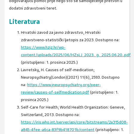
odgovarajuću pomoć prije nego što se samoliječenje pretvori u
dodatni zdravstveni teret.
Literatura
Hrvatski zavod za javno zdravstvo, Hrvatski
zdravstveno-statistički ljetopis za 2023. Dostupno na:
https://www.hzjz.hr/wp-
content/uploads/2025/06/HZsLJ_2023._g._2025.06.20..pdf
(pristupljeno: 1. prosinca 2025.)
Lavretsky, H. Causes of self-medication;
Neuropsychiatry(London)(2021) 11(6), 2593. Dostupno
na:
https://www.jneuropsychiatry.org/peer-
review/causes-of-selfmedication.pdf
(pristupljeno: 1.
prosinca 2025.)
Self-Care for Health; World Health Organization: Geneve,
Switzerland, 2013. Dostupno na:
https://iris.who.int/server/api/core/bitstreams/2a315d08-
a845-4fee-a6ca-83f9b418701b/content
(pristupljeno: 1.