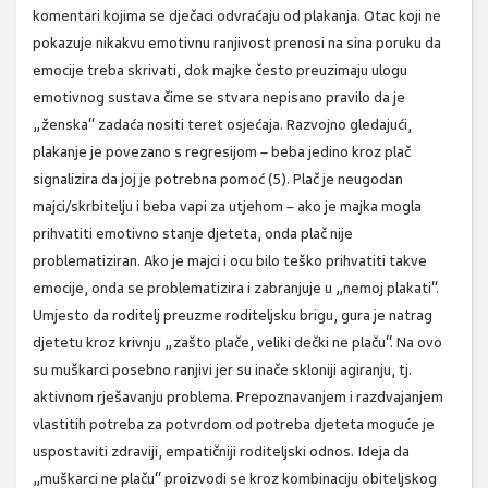
komentari kojima se dječaci odvraćaju od plakanja. Otac koji ne
pokazuje nikakvu emotivnu ranjivost prenosi na sina poruku da
emocije treba skrivati, dok majke često preuzimaju ulogu
emotivnog sustava čime se stvara nepisano pravilo da je
„ženska“ zadaća nositi teret osjećaja. Razvojno gledajući,
plakanje je povezano s regresijom – beba jedino kroz plač
signalizira da joj je potrebna pomoć (5). Plač je neugodan
majci/skrbitelju i beba vapi za utjehom – ako je majka mogla
prihvatiti emotivno stanje djeteta, onda plač nije
problematiziran. Ako je majci i ocu bilo teško prihvatiti takve
emocije, onda se problematizira i zabranjuje u „nemoj plakati“.
Umjesto da roditelj preuzme roditeljsku brigu, gura je natrag
djetetu kroz krivnju „zašto plače, veliki dečki ne plaču“. Na ovo
su muškarci posebno ranjivi jer su inače skloniji agiranju, tj.
aktivnom rješavanju problema. Prepoznavanjem i razdvajanjem
vlastitih potreba za potvrdom od potreba djeteta moguće je
uspostaviti zdraviji, empatičniji roditeljski odnos. Ideja da
„muškarci ne plaču“ proizvodi se kroz kombinaciju obiteljskog