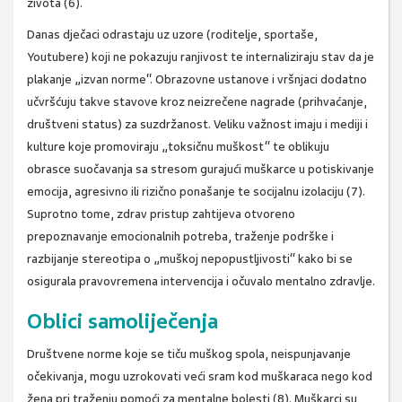
života (6).
Danas dječaci odrastaju uz uzore (roditelje, sportaše,
Youtubere) koji ne pokazuju ranjivost te internaliziraju stav da je
plakanje „izvan norme“. Obrazovne ustanove i vršnjaci dodatno
učvršćuju takve stavove kroz neizrečene nagrade (prihvaćanje,
društveni status) za suzdržanost. Veliku važnost imaju i mediji i
kulture koje promoviraju „toksičnu muškost“ te oblikuju
obrasce suočavanja sa stresom gurajući muškarce u potiskivanje
emocija, agresivno ili rizično ponašanje te socijalnu izolaciju (7).
Suprotno tome, zdrav pristup zahtijeva otvoreno
prepoznavanje emocionalnih potreba, traženje podrške i
razbijanje stereotipa o „muškoj nepopustljivosti“ kako bi se
osigurala pravovremena intervencija i očuvalo mentalno zdravlje.
Oblici samoliječenja
Društvene norme koje se tiču muškog spola, neispunjavanje
očekivanja, mogu uzrokovati veći sram kod muškaraca nego kod
žena pri traženju pomoći za mentalne bolesti (8). Muškarci su