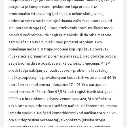
pacijenta je komplicirano tjeskobom koja proizlazi iz
emocionalno intenzivnog liječenja i, u nekim slučajevima,
nedostatcima u socijalnim vještinama važnim za oporavak od
zlouporabe droga (11). Zbog društvenih normi muškarci mogu
osjećati veći pritisak da negiraju tjeskobu ili da rabe metode
samoliječenja kako bi riješili svoj primarni problem. Ovo
ponašanje može biti trajni problem koji ugrožava oporavak
muškaraca s primarnim poremećajima i služi kao dodatni poticaj
savjetnicima da se pozabave anksioznošću u liječenju. PTSP
predstavlja ozbiljan javnozdravstveni problem u hrvatskoj
muškoj populaciji, s prevalencijom kod ratnih veterana od 44 %
s izraženim simptomima i dodatnih 17 – 26 % s parcijalnim
simptomima. Muškarci čine 97,5 % svih registriranih slučajeva
PTSP-a u hrvatskome zdravstvenom sustavu, što reflektira
kako ratno nasljeđe tako i različite načine izloženosti traumama
između spolova. Najčešći komorbiditeti kod muškaraca s PTSP-
om su: depresivni poremećaji, alkoholizam (visoka stopa