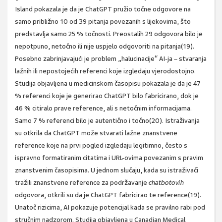
Island pokazala je da je ChatGPT pružio točne odgovore na
samo približno 10 od 39 pitanja povezanih s lijekovima, što
predstavlja samo 25 % točnosti. Preostalih 29 odgovora bilo je
nepotpuno, netočno ili nije uspjelo odgovoriti na pitanja(19).
Posebno zabrinjavajući je problem „halucinacije“ AI-ja – stvaranja
lažnih ili nepostojećih referenci koje izgledaju vjerodostojno.
Studija objavljena u medicinskom časopisu pokazala je da je 47
% referenci koje je generirao ChatGPT bilo fabricirano, dok je
46 % citiralo prave reference, ali s netočnim informacijama.
Samo 7 % referenci bilo je autentično i točno(20). Istraživanja
su otkrila da ChatGPT može stvarati lažne znanstvene
reference koje na prvi pogled izgledaju legitimno, često s
ispravno formatiranim citatima i URL-ovima povezanim s pravim
znanstvenim časopisima. U jednom slučaju, kada su istraživači
tražili znanstvene reference za podržavanje
chatbotovih
odgovora, otkrili su da je ChatGPT fabricirao te reference(19).
Unatoč rizicima, AI pokazuje potencijal kada se pravilno rabi pod
stručnim nadzorom. Studija objavljena u Canadian Medical