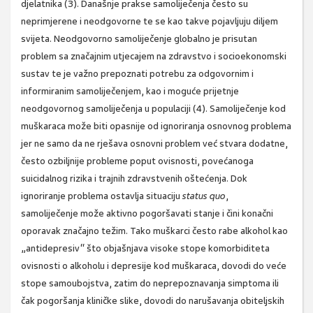
djelatnika (3). Današnje prakse samoliječenja često su
neprimjerene i neodgovorne te se kao takve pojavljuju diljem
svijeta. Neodgovorno samoliječenje globalno je prisutan
problem sa značajnim utjecajem na zdravstvo i socioekonomski
sustav te je važno prepoznati potrebu za odgovornim i
informiranim samoliječenjem, kao i moguće prijetnje
neodgovornog samoliječenja u populaciji (4). Samoliječenje kod
muškaraca može biti opasnije od ignoriranja osnovnog problema
jer ne samo da ne rješava osnovni problem već stvara dodatne,
često ozbiljnije probleme poput ovisnosti, povećanoga
suicidalnog rizika i trajnih zdravstvenih oštećenja. Dok
ignoriranje problema ostavlja situaciju
status quo
,
samoliječenje može aktivno pogoršavati stanje i čini konačni
oporavak značajno težim. Tako muškarci često rabe alkohol kao
„antidepresiv“ što objašnjava visoke stope komorbiditeta
ovisnosti o alkoholu i depresije kod muškaraca, dovodi do veće
stope samoubojstva, zatim do neprepoznavanja simptoma ili
čak pogoršanja kliničke slike, dovodi do narušavanja obiteljskih