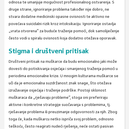
odnosa te umanjuje mogućnost profesionalnog ostvarenja. S
druge strane, ignoriranje problema također nije dobro, ne
stvara dodatne medicinski opasne ovisnosti te aktivno ne
povećava suicidalni rizik kroz intoksikaciju. Ignoriranje ostavlja
„vrata otvorena“ za buduće traženje pomoći, dok samoliječenje
često vodi u spiralu ovisnosti koja dodatno otežava oporavak.
Stigma i društveni pritisak
Društveni pritisak na muškarce da budu emocionalno jaki može
dovesti do potiskivanja osjećaja i smanjenog traženja pomoći u
periodima emocionalne krize. U mnogim kulturama muškarce se
uči da je emocionalna suzdržanost znak snage, što otežava
izražavanje osjećaja i traženje podrške. Postoji sklonost
muškaraca da „rješavaju probleme“, stoga oni preferiraju
aktivne i konkretne strategije suočavanja s problemima, tj.
rješavanje problema ili preuzimanje odgovornosti za njih. Zbog
toga će, kada muškarcu netko ispriča svoj problem, odnosno
teškoću, često reagirati nudeći rješenja, neće ostati pasivan