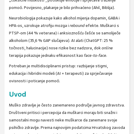
„toksične muškosti“, potiskuje emocije i sprječava traženje
pomoći. Povijesno, plakanje je bilo prihvaćeno (Ahil, Biblija).
Neurobiologija pokazuje kako alkohol mijenja dopamin, GABA i
HPA-os, uzrokuje atrofiju mozga i
rebound
efekte. Muškarci s
PTSP-om (44 % veterana) i anksioznošću češće se samoliječe
alkoholom (35,6 % GAP slučajeva). AI alati (ChatGPT: 25 %
točnosti, halucinacije) nose rizike bez nadzora, dok
online
terapija pokazuje jednaku efikasnost kao
face-to-face
.
Potreban je multidisciplinarni pristup: razbijanje stigmi,
edukacija i hibridni modeli (AI + terapeuti) za sprječavanje
ovisnosti i poticanje pomoći.
Uvod
Muško zdravlje je često zanemareno područje javnog zdravstva.
Društveni pritisci i percepcija da muškarci moraju biti snažni i
samostalni mogu navesti neke muškarce da zanemare svoje
psihičko zdravlje. Prema najnovijim podatcima Hrvatskog zavoda