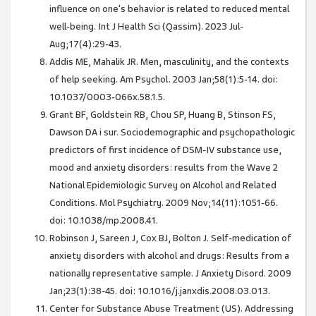
influence on one's behavior is related to reduced mental
well-being. Int J Health Sci (Qassim). 2023 Jul-
Aug;17(4):29-43.
Addis ME, Mahalik JR. Men, masculinity, and the contexts
of help seeking. Am Psychol. 2003 Jan;58(1):5-14. doi:
10.1037/0003-066x.58.1.5.
Grant BF, Goldstein RB, Chou SP, Huang B, Stinson FS,
Dawson DA i sur. Sociodemographic and psychopathologic
predictors of first incidence of DSM-IV substance use,
mood and anxiety disorders: results from the Wave 2
National Epidemiologic Survey on Alcohol and Related
Conditions. Mol Psychiatry. 2009 Nov;14(11):1051-66.
doi: 10.1038/mp.2008.41.
Robinson J, Sareen J, Cox BJ, Bolton J. Self-medication of
anxiety disorders with alcohol and drugs: Results from a
nationally representative sample. J Anxiety Disord. 2009
Jan;23(1):38-45. doi: 10.1016/j.janxdis.2008.03.013.
Center for Substance Abuse Treatment (US). Addressing