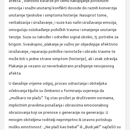
afekta“, odnosno katarze pri čemu nakupljanje potisnutih
emocija i snažni unutarnji konflikti dovode do raznih konverzija
unutarnje tjeskobe i simptoma histerije. Nasuprot tome,
verbalizacija i izražavanje, i suze kao način izražavanja emocija,
omogućuju oslobađanje psihičkih trauma i smanjenje unutarnje
tenzije. Suze su također i određen signal okolini, tj. potrebe za
brigom. Sveukupno, plakanje je važno jer objedinjuje afektivno
izražavanje, reparaciju psihičke ravnoteže i obradu traume te
može biti s jedne strane simptom (histerije), ali i znak zdravlja.
Plakanje je vezano uz neverbalizirano pražnjenje nesvjesnog
afekta.
U današnje vrijeme odgoj, proces odrastanja i obiteljska
očekivanja ključni su čimbenici u formiranju uvjerenja da
„muškarci ne plaču“. Taj stav prožet je društvenim normama,
implicitnim pravilima ponašanja i obrascima emocionalnog
obrazovanja koji se prenose s generacije na generaciju. U
mnogim obiteljima roditelji neprimjetno ili izravno potiskuju
mušku emotivnost: „Ne plači kao beba!“ ili „Budi jak!“ najčešći su