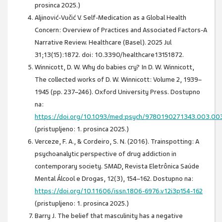
prosinca 2025.)
Aljinović-Vučić V. Self-Medication as a Global Health
Concern: Overview of Practices and Associated Factors-A
Narrative Review. Healthcare (Basel). 2025 Jul
31;13(15):1872. doi: 10.3390/healthcare13151872.
Winnicott, D. W. Why do babies cry? In D. W. Winnicott,
The collected works of D. W. Winnicott: Volume 2, 1939–
1945 (pp. 237–246). Oxford University Press. Dostupno
na:
https://doi.org/10.1093/med:psych/9780190271343.003.00
(pristupljeno: 1. prosinca 2025.)
Verceze, F. A., & Cordeiro, S. N. (2016). Trainspotting: A
psychoanalytic perspective of drug addiction in
contemporary society. SMAD, Revista Eletrônica Saúde
Mental Álcool e Drogas, 12(3), 154–162. Dostupno na:
https://doi.org/10.11606/issn.1806-6976.v12i3p154-162
(pristupljeno: 1. prosinca 2025.)
Barry J. The belief that masculinity has a negative