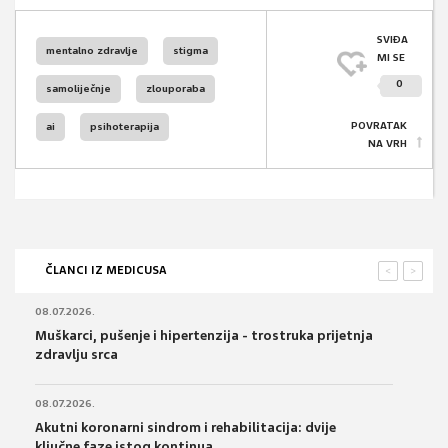
SVIĐA
mentalno zdravlje
stigma
MI SE
0
samoliječnje
zlouporaba
POVRATAK
ai
psihoterapija
NA VRH
ČLANCI IZ MEDICUSA
<
>
08.07.2026.
Muškarci, pušenje i hipertenzija - trostruka prijetnja
zdravlju srca
08.07.2026.
Akutni koronarni sindrom i rehabilitacija: dvije
ključne faze istog kontinua