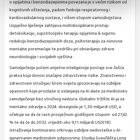
o opijatima i benzodiazepinima povezana je s većim rizikom od
kognitivnih oštećenja, padom funkcije respiratornog i
kardiovaskularnog sustava, i višom stopom samoubojstava.
Uspješno liječenje zahtijeva multidisciplinarni pristup:
detoksikaciju, supstitucijsku terapiju opijatima ili sigurnu
redukciju benzodiazepinskih doza, psihoterapiju za osnovne
mentalne poremećaje te podršku pri obnavljanju zdrave
neurobiologije i socijalnih vještina.
Samoliječenje putem umjetne inteligencije postaje sve češća
praksa koja donosi značajne zdravstvene rizike. Znanstvenici i
zdravstveni stručnjaci širom svijeta upozoravaju na ozbiljne
opasnosti koje proizlaze iz oslanjanja na AI alate za medicinsko
samoliječenje bez stručnog nadzora. Globalno tržište AI-ja za
mentalno zdravlje u 2024. dosegnulo je 1,30 milijardi USD, a
očekuje se da će rasti prosječnom godišnjom stopom od 27,62
% te da će do 2032. vrijediti oko 9,11 milijardi USD(18).
Istraživanja kontinuirano otkrivaju ozbiljne nedostatke u AI-
generiranim medicinskim odgovorima. Studija Sveučilišta Long