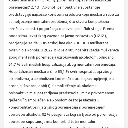
komorbiditeta s PTSP-om), poremećaji spavanja i anksiozni
poremećaji(12, 13). Alkohol i psihoaktivne supstancije
predstavljaju najčešće korištena sredstva koje muškarci rabe za
samoliječenje mentalnih problema, što stvara kompleksnu
mrežu ovisnosti i pogoršanja osnovnih psihičkih stanja. Prema
podatcima Hrvatskog zavoda za javno zdravstvo (HZJZ),
procjenjuje se da u Hrvatskoj ima oko 200 000 muškaraca
ovisnih o alkoholu. U 2022. bilo je 4489 hospitalizacija muškaraca
zbog mentalnih poremećaja uzrokovanih alkoholom, odnosno
24,7 % svih muških hospitalizacija zbog mentalnih poremećaja.
Hospitalizirani muškarci čine 83,1 % svih hospitalizacija zbog
alkoholizma, a alkoholizam kod muškaraca najzastupljeniji je u
srednjoj životnoj dobi(1). Samoliječenje alkoholom i
psihoaktivnim supstancijama predstavlja „mit o privremenom
rješenju“. Samoliječenje alkoholom često je ulaznica u
komorbiditet psihijatrijskog poremećaja s poremećajem
upotrebe alkohola. 92 % pacijenata koji se liječe od poremećaja
upotrebe supstancija ima komorbiditetni mentalni