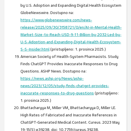
by U.S. Adoption and Expanding Digital Health Ecosystem
GlobeNewswire. Dostupno na:
https://www.globenewswire.com/news-
release/2025/09/30/3158721/0/en/AI-in-Mental-Health-
Market-Size-to-Reach-USD-9-11-Billion-by-2032-Led-by-
U-S-Adoption-and-Expanding-Digital-Health-Ecosystem-
S-S-Insider.html
(pristupljeno: 1. prosinca 2025.)
American Society of Health-System Pharmacists. Study
Finds ChatGPT Provides Inaccurate Responses to Drug
Questions. ASHP News. Dostupno na:
https://news.ashp.org/News/ashp-
news/2023/12/05/study-finds-chatgpt-provides-
inaccurate-responses-to-drug-questions
(pristupljeno:
1. prosinca 2025.)
Bhattacharyya M, Miller VM, Bhattacharyya D, Miller LE.
High Rates of Fabricated and Inaccurate References in
ChatGPT-Generated Medical Content. Cureus. 2023 May
19;15(5):e39238. doi: 10.7759/cureus.39238.