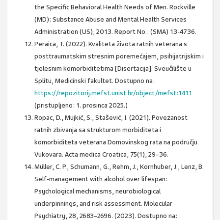
the Specific Behavioral Health Needs of Men. Rockville
(MD): Substance Abuse and Mental Health Services
Administration (US); 2013. Report No.: (SMA) 13-4736.
Peraica, T. (2022). Kvaliteta života ratnih veterana s
posttraumatskim stresnim poremećajem, psihijatrijskim i
tjelesnim komorbiditetima [Disertacija]. Sveučilište u
Splitu, Medicinski fakultet. Dostupno na:
https://repozitorij.mefst.unist.hr/object/mefst:1411
(pristupljeno: 1. prosinca 2025.)
Ropac, D., Mujkić, S., Stašević, I. (2021). Povezanost
ratnih zbivanja sa strukturom morbiditeta i
komorbiditeta veterana Domovinskog rata na području
Vukovara. Acta medica Croatica, 75(1), 29–36.
Müller, C. P., Schumann, G., Rehm, J., Kornhuber, J., Lenz, B.
Self-management with alcohol over lifespan:
Psychological mechanisms, neurobiological
underpinnings, and risk assessment. Molecular
Psychiatry, 28, 2683–2696. (2023). Dostupno na: