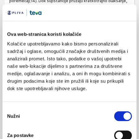
poremećaj(14). Dok supstancije pružaju kratkotrajno olakšanje,
one dugoročno ne samo da ne rješavaju osnovne probleme već
ih aktivno pogoršavaju kroz neuroplastične promjene, razvoj
ovisnosti i kaskadne zdravstvene i socijalne posljedice(15). Što
se ranije prekine ovaj ciklus i potraži stručna pomoć, veća je
Ova web-stranica koristi kolačiće
šansa za uspješan oporavak i vraćanje zdravih mehanizama
Kolačiće upotrebljavamo kako bismo personalizirali
suočavanja sa stresom. Zloupotreba alkohola i psihoaktivnih
sadržaj i oglase, omogućili značajke društvenih medija i
supstancija sustavno mijenja neurotransmiterske i strukturne
analizirali promet. Isto tako, podatke o vašoj upotrebi
karakteristike mozga, što u početku može pružiti privremeno
naše web-lokacije dijelimo s partnerima za društvene
olakšanje, ali dugoročno pogoršava temeljne simptome
medije, oglašavanje i analizu, a oni ih mogu kombinirati s
anksioznosti, depresije i stresa. Tako alkohol i stimulansi
drugim podacima koje ste im pružili ili koje su prikupili
(kokain, amfetamini) uzrokuju snažno povećanje dopamina u
dok ste upotrebljavali njihove usluge.
mezolimbičkom sustavu nagrade, uz početno „pojačanje“ vodi
želji za ponovnom dozom, a dugoročno dolazi do
down
-
regulacije dopaminskih receptora i smanjene endogene
Odabir
Nužni
produkcije dopamina pa osoba više ne može doživjeti
pristanka
zadovoljstvo svakodnevnih aktivnosti bez supstancije(14).
Alkohol pojačava GABA-A transmisiju i smanjuje glutamatnu
Za postavke