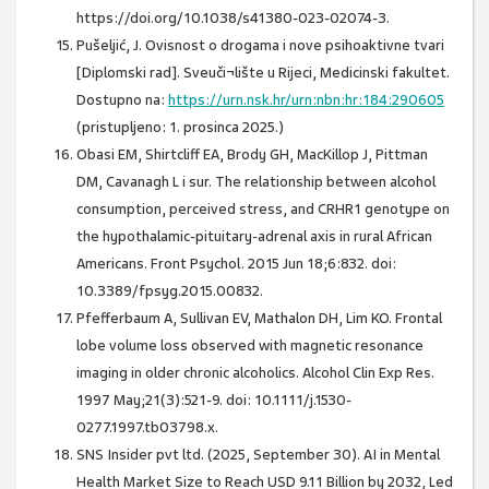
https://doi.org/10.1038/s41380-023-02074-3.
Pušeljić, J. Ovisnost o drogama i nove psihoaktivne tvari
[Diplomski rad]. Sveuči¬lište u Rijeci, Medicinski fakultet.
Dostupno na:
https://urn.nsk.hr/urn:nbn:hr:184:290605
(pristupljeno: 1. prosinca 2025.)
Obasi EM, Shirtcliff EA, Brody GH, MacKillop J, Pittman
DM, Cavanagh L i sur. The relationship between alcohol
consumption, perceived stress, and CRHR1 genotype on
the hypothalamic-pituitary-adrenal axis in rural African
Americans. Front Psychol. 2015 Jun 18;6:832. doi:
10.3389/fpsyg.2015.00832.
Pfefferbaum A, Sullivan EV, Mathalon DH, Lim KO. Frontal
lobe volume loss observed with magnetic resonance
imaging in older chronic alcoholics. Alcohol Clin Exp Res.
1997 May;21(3):521-9. doi: 10.1111/j.1530-
0277.1997.tb03798.x.
SNS Insider pvt ltd. (2025, September 30). AI in Mental
Health Market Size to Reach USD 9.11 Billion by 2032, Led