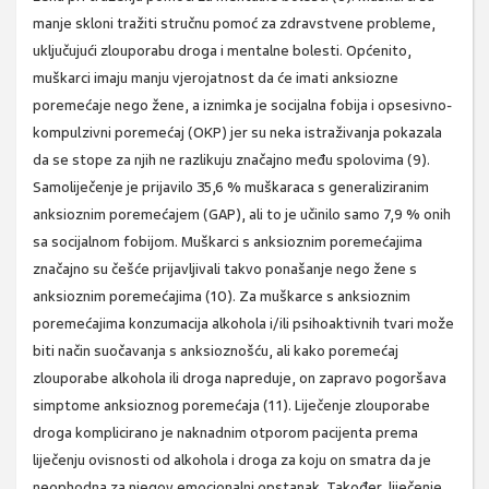
manje skloni tražiti stručnu pomoć za zdravstvene probleme,
uključujući zlouporabu droga i mentalne bolesti. Općenito,
muškarci imaju manju vjerojatnost da će imati anksiozne
poremećaje nego žene, a iznimka je socijalna fobija i opsesivno-
kompulzivni poremećaj (OKP) jer su neka istraživanja pokazala
da se stope za njih ne razlikuju značajno među spolovima (9).
Samoliječenje je prijavilo 35,6 % muškaraca s generaliziranim
anksioznim poremećajem (GAP), ali to je učinilo samo 7,9 % onih
sa socijalnom fobijom. Muškarci s anksioznim poremećajima
značajno su češće prijavljivali takvo ponašanje nego žene s
anksioznim poremećajima (10). Za muškarce s anksioznim
poremećajima konzumacija alkohola i/ili psihoaktivnih tvari može
biti način suočavanja s anksioznošću, ali kako poremećaj
zlouporabe alkohola ili droga napreduje, on zapravo pogoršava
simptome anksioznog poremećaja (11). Liječenje zlouporabe
droga komplicirano je naknadnim otporom pacijenta prema
liječenju ovisnosti od alkohola i droga za koju on smatra da je
neophodna za njegov emocionalni opstanak. Također, liječenje