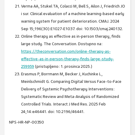
Verma AA, Stukel TA, Colacci M, Bell S, Ailon J, Friedrich JO
i sur. Clinical evaluation of a machine learning-based early
warning system for patient deterioration. CMAJ. 2024
Sep 15;196(30):E1027-E1037. doi: 10.1503/cmaj.240132.
Online therapy as effective as in-person therapy, finds
large study. The Conversation. Dostupno na:
https://theconversation.com/online-therapy-as-
effective-as-in-person-therapy-finds-large-study-
259959
(pristupljeno: 1. prosinca 2025.)
Erasmus P, Borrmann M, Becker J, Kuchinke L,
Meinlschmidt G. Comparing Digital Versus Face-to-Face
Delivery of Systemic Psychotherapy Interventions:
Systematic Review and Meta-Analysis of Randomized
Controlled Trials. Interact J Med Res. 2025 Feb
24;14:e46441. doi: 10.2196/46441.
NPS-HR-NP-00350