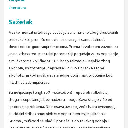
Zaključak
Literatura
Sažetak
Muško mentalno zdravlje često je zanemareno zbog društvenih
pritisaka koji promiču emocionalnu snagu i samostalnost
dovodeći do ignoriranja simptoma. Prema Hrvatskom zavodu za
javno zdravstvo, mentalni poremećaji pogađaju 20 % populacije,
s muškarcima koji čine 56,8 % hospitalizacija – najviše zbog
alkohola, shizofrenije, depresije i PTSP-a. Visoke stope
alkoholizma kod muškaraca srednje dobi i rast problema kod
mladih su zabrinjavajuće.
Samoliječenje (engl.
self-medication
) – upotreba alkohola,
droga ili supstancija bez nadzora – pogoršava stanje više od
ignoriranja problema. Ne rješava uzroke, već stvara ovisnosti,
suicidalni rizik i komorbiditete poput depresije i alkohola.
Stigma „muškarci ne plaču“ potječe iz obiteljskog odgoja i