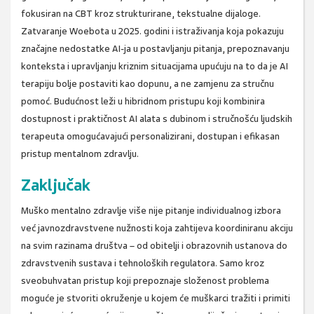
fokusiran na CBT kroz strukturirane, tekstualne dijaloge.
Zatvaranje Woebota u 2025. godini i istraživanja koja pokazuju
značajne nedostatke AI-ja u postavljanju pitanja, prepoznavanju
konteksta i upravljanju kriznim situacijama upućuju na to da je AI
terapiju bolje postaviti kao dopunu, a ne zamjenu za stručnu
pomoć. Budućnost leži u hibridnom pristupu koji kombinira
dostupnost i praktičnost AI alata s dubinom i stručnošću ljudskih
terapeuta omogućavajući personalizirani, dostupan i efikasan
pristup mentalnom zdravlju.
Zaključak
Muško mentalno zdravlje više nije pitanje individualnog izbora
već javnozdravstvene nužnosti koja zahtijeva koordiniranu akciju
na svim razinama društva – od obitelji i obrazovnih ustanova do
zdravstvenih sustava i tehnoloških regulatora. Samo kroz
sveobuhvatan pristup koji prepoznaje složenost problema
moguće je stvoriti okruženje u kojem će muškarci tražiti i primiti