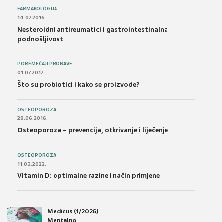
FARMAKOLOGIJA
14.07.2016.
Nesteroidni antireumatici i gastrointestinalna
podnošljivost
POREMEĆAJI PROBAVE
01.07.2017.
Što su probiotici i kako se proizvode?
OSTEOPOROZA
28.06.2016.
Osteoporoza – prevencija, otkrivanje i liječenje
OSTEOPOROZA
11.03.2022.
Vitamin D: optimalne razine i način primjene
Medicus (1/2026)
Mentalno