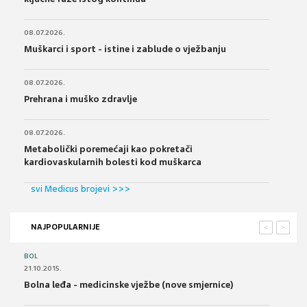
08.07.2026.
Muškarci i sport - istine i zablude o vježbanju
08.07.2026.
Prehrana i muško zdravlje
08.07.2026.
Metabolički poremećaji kao pokretači
kardiovaskularnih bolesti kod muškarca
svi Medicus brojevi >>>
NAJPOPULARNIJE
<
>
BOL
21.10.2015.
Bolna leđa - medicinske vježbe (nove smjernice)