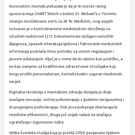
Association Journalu pokazala je da je AI sustav ranog
upozoravanja CHARTWatch u bolnici St. Michael’s u Torontu
smanjio neočekivane smrti za 26 %. Međutim, ovaj uspjeh
ostvaren je u kontroliranome medicinskom okruženju sa
stručnim nadzorom (21). Dokumentirani slučajevi netočnih
dijagnoza, opasnih interakcija lijekova i fabriciranih medicinskih
informacija podvlače hitnu potrebu za većom regulacijom i
javnom edukacijom. Ključ je u tome da AI rabimo kao podršku, a
ne kao zamjenu za kvalificirane zdravstvene stručnjake koji
mogu pružiti personalizirani, kontekstualni i siguran medicinski
savjet.
Digitalna revolucija u mentalnom zdravlju donijela je dvije
značajne inovacije:
online
psihoterapiju s ljudskim terapeutima i
AI-pogonjenu psihoterapiju. Dok prva pokazuje obećavajuće
rezultate efikasnosti, druga još uvijek nailazi na značajna
ograničenja i sigurnosne rizike.
Velika švedska studija koja je pratila 2300 pacijenata tijekom