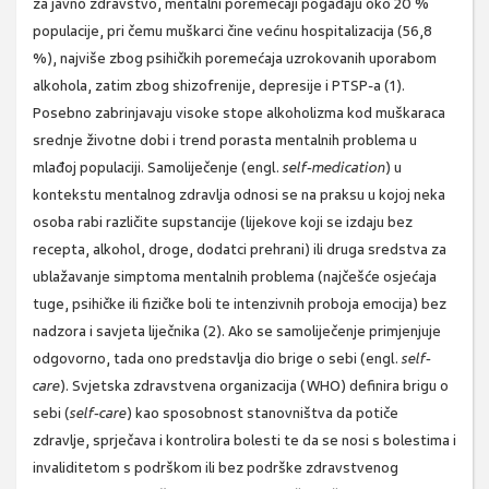
za javno zdravstvo, mentalni poremećaji pogađaju oko 20 %
populacije, pri čemu muškarci čine većinu hospitalizacija (56,8
%), najviše zbog psihičkih poremećaja uzrokovanih uporabom
alkohola, zatim zbog shizofrenije, depresije i PTSP-a (1).
Posebno zabrinjavaju visoke stope alkoholizma kod muškaraca
srednje životne dobi i trend porasta mentalnih problema u
mlađoj populaciji. Samoliječenje (engl.
self-medication
) u
kontekstu mentalnog zdravlja odnosi se na praksu u kojoj neka
osoba rabi različite supstancije (lijekove koji se izdaju bez
recepta, alkohol, droge, dodatci prehrani) ili druga sredstva za
ublažavanje simptoma mentalnih problema (najčešće osjećaja
tuge, psihičke ili fizičke boli te intenzivnih proboja emocija) bez
nadzora i savjeta liječnika (2). Ako se samoliječenje primjenjuje
odgovorno, tada ono predstavlja dio brige o sebi (engl.
self-
care
). Svjetska zdravstvena organizacija (WHO) definira brigu o
sebi (
self-care
) kao sposobnost stanovništva da potiče
zdravlje, sprječava i kontrolira bolesti te da se nosi s bolestima i
invaliditetom s podrškom ili bez podrške zdravstvenog