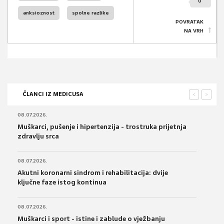
0
anksioznost
spolne razlike
POVRATAK
NA VRH
ČLANCI IZ MEDICUSA
<
>
08.07.2026.
Muškarci, pušenje i hipertenzija - trostruka prijetnja
zdravlju srca
08.07.2026.
Akutni koronarni sindrom i rehabilitacija: dvije
ključne faze istog kontinua
08.07.2026.
Muškarci i sport - istine i zablude o vježbanju