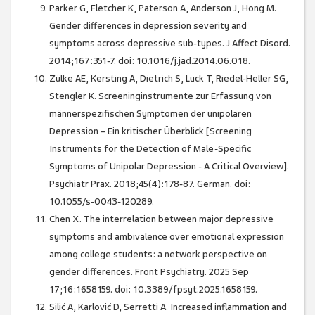
Parker G, Fletcher K, Paterson A, Anderson J, Hong M.
Gender differences in depression severity and
symptoms across depressive sub-types. J Affect Disord.
2014;167:351-7. doi: 10.1016/j.jad.2014.06.018.
Zülke AE, Kersting A, Dietrich S, Luck T, Riedel-Heller SG,
Stengler K. Screeninginstrumente zur Erfassung von
männerspezifischen Symptomen der unipolaren
Depression – Ein kritischer Überblick [Screening
Instruments for the Detection of Male-Specific
Symptoms of Unipolar Depression - A Critical Overview].
Psychiatr Prax. 2018;45(4):178-87. German. doi:
10.1055/s-0043-120289.
Chen X. The interrelation between major depressive
symptoms and ambivalence over emotional expression
among college students: a network perspective on
gender differences. Front Psychiatry. 2025 Sep
17;16:1658159. doi: 10.3389/fpsyt.2025.1658159.
Silić A, Karlović D, Serretti A. Increased inflammation and