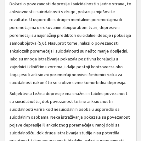
Dokazi o povezanosti depresije i suicidalnosti s jedne strane, te
anksioznosti i suicidalnosti s druge, pokazuju mješovite
rezultate. U usporedbi s drugim mentalnim poremećajima ili
poremećajima uzrokovanim zlouporabom tvari, depresivni
poremećaji su najsnažniji prediktori suicidalne ideacije i pokušaja
samoubojstva (5,6). Nasuprot tome, nalazi o povezanosti
anksioznih poremećaja i suicidalnosti su nešto manje dosljedni.
Iako su mnoga istraživanja pokazala pozitivnu korelaciju u
zajednici i kliničkim uzorcima, i dalje postoji kontroverza oko
toga jesu li anksiozni poremećaji neovisni čimbenici rizika za
suicidalnost nakon što se u obzir uzme komorbidna depresija.
Subjektivna težina depresije ima snažnu i stabilnu povezanost
sa suicidalnošću, dok povezanost težine anksioznosti i
suicidalnosti varira kod nesuicidalnih osoba u usporedbi sa
suicidalnim osobama. Neka istraživanja pokazala su povezanost
pojave depresije ili anksioznog poremećaja u ranoj dobi sa
suicidalnošću, dok druga istraživanja studije nisu potvrdila
prisutnost takve povezanosti. Nadalje, nalazi o povezanosti