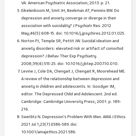
VA: American Psychiatric Association; 2013. p. 21.
Eikelenboom M, Smit JH, Beekman AT, Penninx BW. Do
depression and anxiety converge or diverge in their
association with suicidality? J Psychiatr Res. 2012
May;46(5):608-15. doi: 10.1016/j.jpsychires.2012.01.025.
Norton PJ, Temple SR, Pettit JW. Suicidal ideation and
anxiety disorders: elevated risk or artifact of comorbid
depression? J Behav Ther Exp Psychiatry.
2008;39(4):515-25. doi: 10.1016/j.jbtep.2007.10.010.
Levine J, Cole DA, Chengait J, Chengait R, Moorehead ME.
A review of the relationship between depression and
anxiety in children and adolescents. In: Goodyer IM,
editor. The Depressed Child and Adolescent. 2nd ed.
Cambridge: Cambridge University Press; 2001. p. 189-
216.
Swetlitz N. Depression's Problem With Men. AMA J Ethics.
2021 Jul 1;23(7):E586-589. doi:
10.1001/amajethics.2021.586.