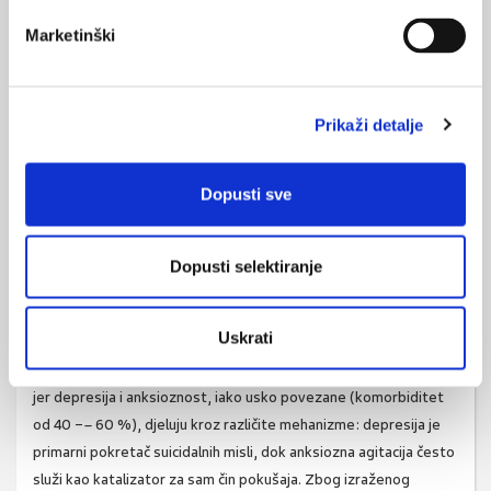
navesti i njegova ograničenja. Budući da je istraživanje
presječno, ne mogu se utvrditi uzročne veze u interpretaciji
Marketinški
nalaza unatoč činjenici da je korištenje mrežnog analitičkog
pristupa temeljenog na parcijalnim korelacijskim mrežama
statistički korektno. Nadalje, uzorak je relativno homogen
Prikaži detalje
(studenti) što ograničava generalizaciju nalaza na šire kliničke
populacije, starije odrasle osobe ili pojedince iz kultura s
Dopusti sve
različitim normama za emocionalno izražavanje. Osim toga,
pristranosti u odgovorima poput pogreške mjerenja ili
društvene poželjnosti u upitnicima za samoprocjenu mogle su
Dopusti selektiranje
utjecati na izvještavanje o simptomima.
Zaključak
Uskrati
Suicidalnost kod muškaraca predstavlja specifičan klinički izazov
jer depresija i anksioznost, iako usko povezane (komorbiditet
od 40 −– 60 %), djeluju kroz različite mehanizme: depresija je
primarni pokretač suicidalnih misli, dok anksiozna agitacija često
služi kao katalizator za sam čin pokušaja. Zbog izraženog