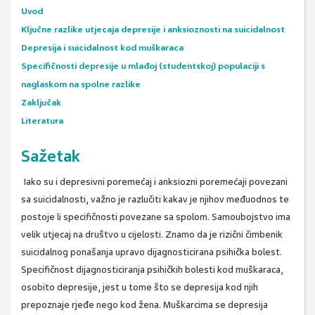
Uvod
Ključne razlike utjecaja depresije i anksioznosti na suicidalnost
Depresija i suicidalnost kod muškaraca
Specifičnosti depresije u mlađoj (studentskoj) populaciji s
naglaskom na spolne razlike
Zaključak
Literatura
Sažetak
Iako su i depresivni poremećaj i anksiozni poremećaji povezani
sa suicidalnosti, važno je razlučiti kakav je njihov međuodnos te
postoje li specifičnosti povezane sa spolom. Samoubojstvo ima
velik utjecaj na društvo u cijelosti. Znamo da je rizični čimbenik
suicidalnog ponašanja upravo dijagnosticirana psihička bolest.
Specifičnost dijagnosticiranja psihičkih bolesti kod muškaraca,
osobito depresije, jest u tome što se depresija kod njih
prepoznaje rjeđe nego kod žena. Muškarcima se depresija