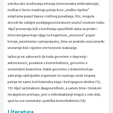
sukoba oko izražavanja emocija (emocionalna ambivalencija),
muškarci često maskiraju patnju kroz „muško-tipične“
simptome poput bijesa i rizičnog ponašanja, što, moguće
dovodi do ozbiljne poddijagnosticiranosti unatoč visokom riziku.
Ključ prevencije leži u korištenju specifičnih alata za probir i
intervencijama koje ciljaju na kognitivne „mostove“ poput
krivnje, pesimizma i samoprijezira, čime se prekida veza između
unutarnje boli i njezine smrtonosne realizacije.
Važno je ne zaboraviti da kada govorimo o depresiji i
anksioznosti, posebice u komorbiditetu, govorimo o
sistemskim bolestima. Dakle govorimo o bolestima koje
zahvaćaju cijeli ljudski organizam te izazivaju visok stupanj
patnje ne samo kod bolesnika nego i kod njegove okoline (12,
13). Ključ optimalnom dijagnostičkom, a samim time i timskom
terapijskom pristupu, jest u individualizaciji imajući u vidu dob,
spol te sve somatske i psihičke komorbiditete (14).
Literatura