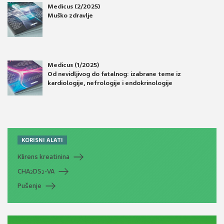
Medicus (2/2025)
Muško zdravlje
Medicus (1/2025)
Od nevidljivog do fatalnog: izabrane teme iz
kardiologije, nefrologije i endokrinologije
KORISNI ALATI
Klirens kreatinina
CHA
DS
-VA
2
2
Pušenje