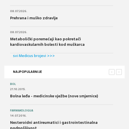
08.07.2026.
Prehrana i muško zdravlje
08.07.2026.
Metabolički poremećaji kao pokretači
kardiovaskularnih bolesti kod muškarca
svi Medicus brojevi >>>
NAJPOPULARNIJE
<
>
BOL
21.10.2015.
Bolna leđa - medicinske vježbe (nove smjernice)
FARMAKOLOGIJA
14.07.2016.
Nesteroidni antireumatici i gastrointestinalna
podnošljivost