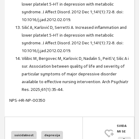
lower platelet 5-HT in depression with metabolic
syndrome. J Affect Disord. 2012 Dec 1;141(1):72-8. doi:
10.1016/j.jad.2012.02.019.
Silić A, Karlović D, Serretti A. Increased inflammation and
lower platelet 5-HT in depression with metabolic
syndrome. J Affect Disord. 2012 Dec 1;141(1):72-8. doi:
10.1016/j.jad.2012.02.019.
Vilibic M, Bergovec M, Karlovic D, Nadalin S, Peitl V, Silic A i
sur. Association between quality of life and severity of
particular symptoms of major depressive disorder
available to effective nursing intervention. Arch Psychiatr
Res. 2025;61(1):35-44.
NPS-HR-NP-00350
SVIĐA
MI SE
suicidalnost
depresija