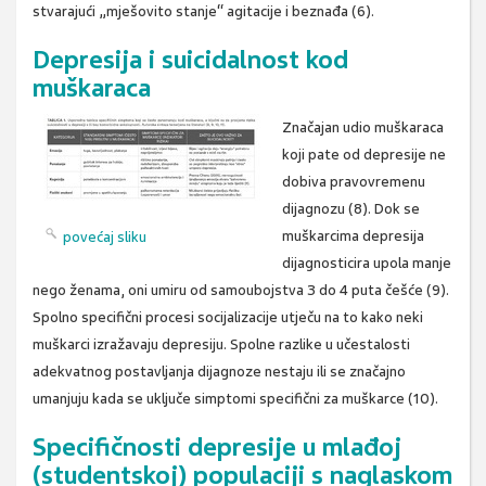
stvarajući „mješovito stanje“ agitacije i beznađa (6).
Depresija i suicidalnost kod
muškaraca
Značajan udio muškaraca
koji pate od depresije ne
dobiva pravovremenu
dijagnozu (8). Dok se
muškarcima depresija
povećaj sliku
dijagnosticira upola manje
nego ženama, oni umiru od samoubojstva 3 do 4 puta češće (9).
Spolno specifični procesi socijalizacije utječu na to kako neki
muškarci izražavaju depresiju. Spolne razlike u učestalosti
adekvatnog postavljanja dijagnoze nestaju ili se značajno
umanjuju kada se uključe simptomi specifični za muškarce (10).
Specifičnosti depresije u mlađoj
(studentskoj) populaciji s naglaskom