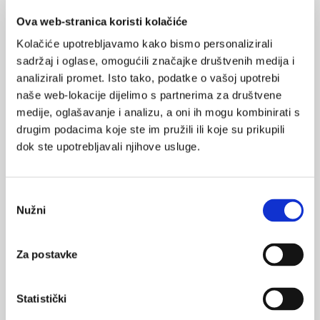
Ova web-stranica koristi kolačiće
Ključni koncept ovog istraživanja naglašava ambivalenciju prema
emocionalnom izražavanju. To nije samo potiskivanje osjećaja,
Kolačiće upotrebljavamo kako bismo personalizirali
već unutarnji konflikt. Osoba ima snažnu potrebu izraziti
sadržaj i oglase, omogućili značajke društvenih medija i
analizirali promet. Isto tako, podatke o vašoj upotrebi
emocije, ali istovremeno osjeća snažan strah ili žaljenje ako to
naše web-lokacije dijelimo s partnerima za društvene
učini. Kod muškaraca je ovaj konflikt izraženiji zbog društvenih
medije, oglašavanje i analizu, a oni ih mogu kombinirati s
normi („muškarci ne plaču“), što stvara začarani krug – što je
drugim podacima koje ste im pružili ili koje su prikupili
veća depresija, to je veći strah od njezina pokazivanja.
dok ste upotrebljavali njihove usluge.
Mrežni pristup ne gleda na depresiju kao na jedan entitet, već
kao na skupinu simptoma koji utječu jedni na druge. Kod
muškaraca su poteškoće s koncentracijom i psihomotorna
Odabir
Nužni
retardacija (osjećaj usporenosti) ključni čimbenici koji „drže“
pristanka
cijelu mrežu depresije aktivnom. Simptom krivnje je najsnažniji
most koji povezuje depresiju s emocionalnom blokadom. Ako
Za postavke
pacijent osjeća krivnju, vjerojatnost da će šutjeti o svojoj boli
dramatično raste.
Statistički
Vezano uz ovo konkretno istraživanje (11), svakako treba