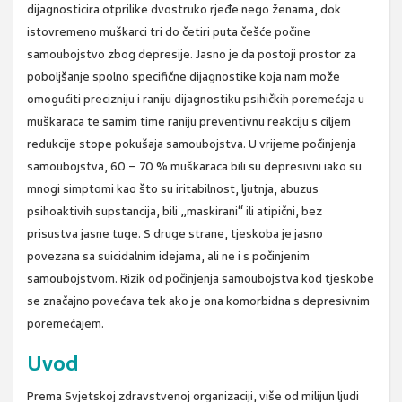
dijagnosticira otprilike dvostruko rjeđe nego ženama, dok
istovremeno muškarci tri do četiri puta češće počine
samoubojstvo zbog depresije. Jasno je da postoji prostor za
poboljšanje spolno specifične dijagnostike koja nam može
omogućiti precizniju i raniju dijagnostiku psihičkih poremećaja u
muškaraca te samim time raniju preventivnu reakciju s ciljem
redukcije stope pokušaja samoubojstva. U vrijeme počinjenja
samoubojstva, 60 − 70 % muškaraca bili su depresivni iako su
mnogi simptomi kao što su iritabilnost, ljutnja, abuzus
psihoaktivih supstancija, bili „maskirani“ ili atipični, bez
prisustva jasne tuge. S druge strane, tjeskoba je jasno
povezana sa suicidalnim idejama, ali ne i s počinjenim
samoubojstvom. Rizik od počinjenja samoubojstva kod tjeskobe
se značajno povećava tek ako je ona komorbidna s depresivnim
poremećajem.
Uvod
Prema Svjetskoj zdravstvenoj organizaciji, više od milijun ljudi