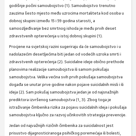
godišnje počini samoubojstvo (1). Samoubojstvo trenutno
zauzima šesto mjesto među uzrocima mortaliteta kod osoba u
dobnoj skupini između 15 i 59 godina starosti, a
samoozljeđivanje bez smrtnog ishoda je među prvih deset
zdravstvenih opterećenja u istoj dobnoj skupini (1).
Procjene na svjetskoj razini sugeriraju da će samoubojstvo i u
nadolazećim desetljećima biti jedan od vodećih uzroka smrti i
zdravstvenih opterećenja (2). Suicidalne ideje obično prethode
planovima realizacije samoubojstva ili samom pokušaju
samoubojstva. Velika većina svih prvih pokušaja samoubojstva
događa se unutar prve godine nakon pojave suicidalnih misli i ili
ideja (2). Sam pokušaj samoubojstva jedan je od najsnažnijih
prediktora izvršenog samoubojstva (1, 3). Zbog toga je
istraživanje čimbenika rizika za pojavu suicidalnih ideja i pokušaja
samoubojstva ključno za razvoj učinkovitih strategija prevencije.
Jedan od najvažnijih rizičnih čimbenika za suicidalnost jest
prisustvo dijagnosticiranoga psihičkog poremećaja ili bolesti,