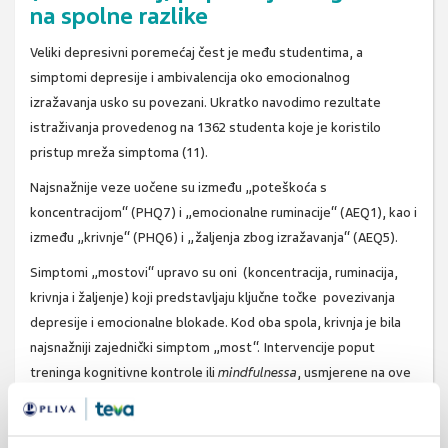
na spolne razlike
Veliki depresivni poremećaj čest je među studentima, a
simptomi depresije i ambivalencija oko emocionalnog
izražavanja usko su povezani. Ukratko navodimo rezultate
istraživanja provedenog na 1362 studenta koje je koristilo
pristup mreža simptoma (11).
Najsnažnije veze uočene su između „poteškoća s
koncentracijom“ (PHQ7) i „emocionalne ruminacije“ (AEQ1), kao i
između „krivnje“ (PHQ6) i „žaljenja zbog izražavanja“ (AEQ5).
Simptomi „mostovi“ upravo su oni (koncentracija, ruminacija,
krivnja i žaljenje) koji predstavljaju ključne točke povezivanja
depresije i emocionalne blokade. Kod oba spola, krivnja je bila
najsnažniji zajednički simptom „most“. Intervencije poput
treninga kognitivne kontrole ili
mindfulnessa
, usmjerene na ove
„mostove“, mogu prekinuti vezu između depresije i
nemogućnosti izražavanja emocija te dovesti do povoljnijih
terapijskih ishoda.