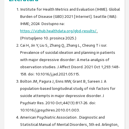
Institute for Health Metrics and Evaluation (IHME). Global
Burden of Disease (GBD) 2021 [Internet]. Seattle (WA):
IHME; 2024 Dostupno na:
https://vizhub.healthdata.org/gbd-results/
,
(Pristupljeno 10. prosinca 2025.)
Cai H, Jin Y, Liu S, Zhang Q, Zhang L, Cheung T i sur.
Prevalence of suicidal ideation and planning in patients
with major depressive disorder: A meta-analysis of
observation studies. J Affect Disord. 2021 Oct 1;293:148-
158. doi: 10.1016/j.jad.2021.05.115.
Bolton JM, Pagura J, Enns MW, Grant B, Sareen J. A
population-based longitudinal study of risk factors for
suicide attempts in major depressive disorder. J
Psychiatr Res. 2010 Oct;44(13):817-26. doi:
10.1016/j.jpsychires.2010.01.003.
American Psychiatric Association . Diagnostic and
Statistical Manual of Mental Disorders, 5th ed. Arlington,