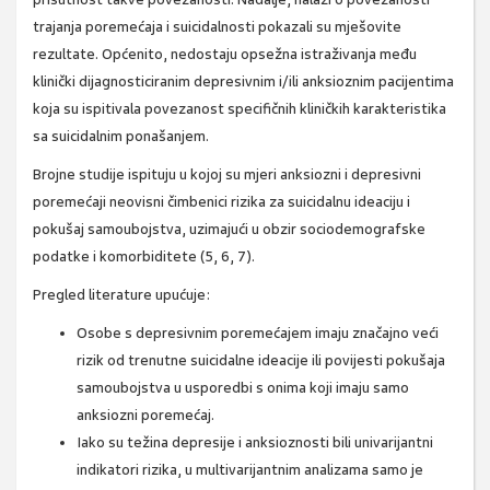
trajanja poremećaja i suicidalnosti pokazali su mješovite
rezultate. Općenito, nedostaju opsežna istraživanja među
klinički dijagnosticiranim depresivnim i/ili anksioznim pacijentima
koja su ispitivala povezanost specifičnih kliničkih karakteristika
sa suicidalnim ponašanjem.
Brojne studije ispituju u kojoj su mjeri anksiozni i depresivni
poremećaji neovisni čimbenici rizika za suicidalnu ideaciju i
pokušaj samoubojstva, uzimajući u obzir sociodemografske
podatke i komorbiditete (5, 6, 7).
Pregled literature upućuje:
Osobe s depresivnim poremećajem imaju značajno veći
rizik od trenutne suicidalne ideacije ili povijesti pokušaja
samoubojstva u usporedbi s onima koji imaju samo
anksiozni poremećaj.
Iako su težina depresije i anksioznosti bili univarijantni
indikatori rizika, u multivarijantnim analizama samo je