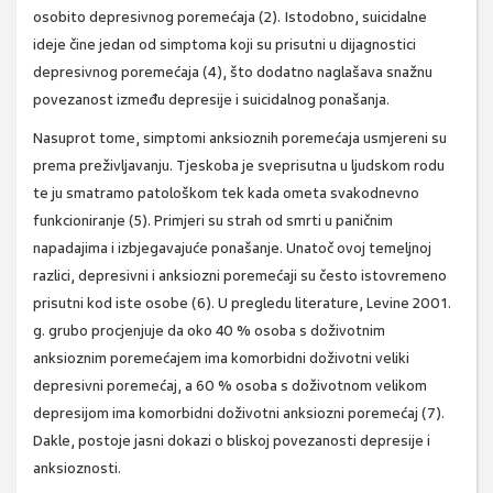
osobito depresivnog poremećaja (2). Istodobno, suicidalne
ideje čine jedan od simptoma koji su prisutni u dijagnostici
depresivnog poremećaja (4), što dodatno naglašava snažnu
povezanost između depresije i suicidalnog ponašanja.
Nasuprot tome, simptomi anksioznih poremećaja usmjereni su
prema preživljavanju. Tjeskoba je sveprisutna u ljudskom rodu
te ju smatramo patološkom tek kada ometa svakodnevno
funkcioniranje (5). Primjeri su strah od smrti u paničnim
napadajima i izbjegavajuće ponašanje. Unatoč ovoj temeljnoj
razlici, depresivni i anksiozni poremećaji su često istovremeno
prisutni kod iste osobe (6). U pregledu literature, Levine 2001.
g. grubo procjenjuje da oko 40 % osoba s doživotnim
anksioznim poremećajem ima komorbidni doživotni veliki
depresivni poremećaj, a 60 % osoba s doživotnom velikom
depresijom ima komorbidni doživotni anksiozni poremećaj (7).
Dakle, postoje jasni dokazi o bliskoj povezanosti depresije i
anksioznosti.