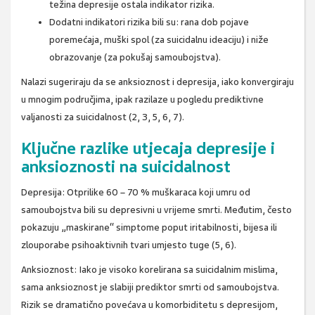
težina depresije ostala indikator rizika.
Dodatni indikatori rizika bili su: rana dob pojave
poremećaja, muški spol (za suicidalnu ideaciju) i niže
obrazovanje (za pokušaj samoubojstva).
Nalazi sugeriraju da se anksioznost i depresija, iako konvergiraju
u mnogim područjima, ipak razilaze u pogledu prediktivne
valjanosti za suicidalnost (2, 3, 5, 6, 7).
Ključne razlike utjecaja depresije i
anksioznosti na suicidalnost
Depresija: Otprilike 60 – 70 % muškaraca koji umru od
samoubojstva bili su depresivni u vrijeme smrti. Međutim, često
pokazuju „maskirane“ simptome poput iritabilnosti, bijesa ili
zlouporabe psihoaktivnih tvari umjesto tuge (5, 6).
Anksioznost: Iako je visoko korelirana sa suicidalnim mislima,
sama anksioznost je slabiji prediktor smrti od samoubojstva.
Rizik se dramatično povećava u komorbiditetu s depresijom,